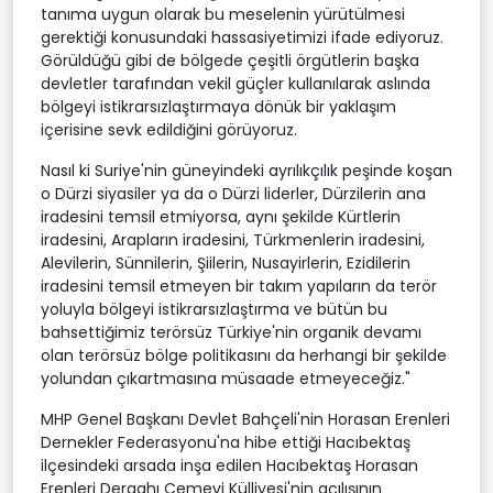
tanıma uygun olarak bu meselenin yürütülmesi
gerektiği konusundaki hassasiyetimizi ifade ediyoruz.
Görüldüğü gibi de bölgede çeşitli örgütlerin başka
devletler tarafından vekil güçler kullanılarak aslında
bölgeyi istikrarsızlaştırmaya dönük bir yaklaşım
içerisine sevk edildiğini görüyoruz.
Nasıl ki Suriye'nin güneyindeki ayrılıkçılık peşinde koşan
o Dürzi siyasiler ya da o Dürzi liderler, Dürzilerin ana
iradesini temsil etmiyorsa, aynı şekilde Kürtlerin
iradesini, Arapların iradesini, Türkmenlerin iradesini,
Alevilerin, Sünnilerin, Şiilerin, Nusayirlerin, Ezidilerin
iradesini temsil etmeyen bir takım yapıların da terör
yoluyla bölgeyi istikrarsızlaştırma ve bütün bu
bahsettiğimiz terörsüz Türkiye'nin organik devamı
olan terörsüz bölge politikasını da herhangi bir şekilde
yolundan çıkartmasına müsaade etmeyeceğiz."
MHP Genel Başkanı Devlet Bahçeli'nin Horasan Erenleri
Dernekler Federasyonu'na hibe ettiği Hacıbektaş
ilçesindeki arsada inşa edilen Hacıbektaş Horasan
Erenleri Dergahı Cemevi Külliyesi'nin açılışının