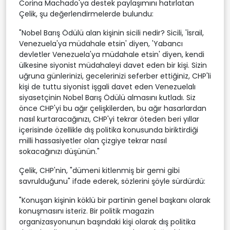
Corina Machado'ya destek paylaşımını hatırlatan
Çelik, şu değerlendirmelerde bulundu:
"Nobel Barış Ödülü alan kişinin sicili nedir? Sicili, 'İsrail,
Venezuela'ya müdahale etsin' diyen, 'Yabancı
devletler Venezuela'ya müdahale etsin' diyen, kendi
ülkesine siyonist müdahaleyi davet eden bir kişi. Sizin
uğruna günlerinizi, gecelerinizi seferber ettiğiniz, CHP'li
kişi de tuttu siyonist işgali davet eden Venezuelalı
siyasetçinin Nobel Barış Ödülü almasını kutladı. Siz
önce CHP'yi bu ağır çelişkilerden, bu ağır hasarlardan
nasıl kurtaracağınızı, CHP'yi tekrar öteden beri yıllar
içerisinde özellikle dış politika konusunda biriktirdiği
milli hassasiyetler olan çizgiye tekrar nasıl
sokacağınızı düşünün."
Çelik, CHP'nin, "dümeni kitlenmiş bir gemi gibi
savrulduğunu" ifade ederek, sözlerini şöyle sürdürdü:
"Konuşan kişinin köklü bir partinin genel başkanı olarak
konuşmasını isteriz. Bir politik magazin
organizasyonunun başındaki kişi olarak dış politika