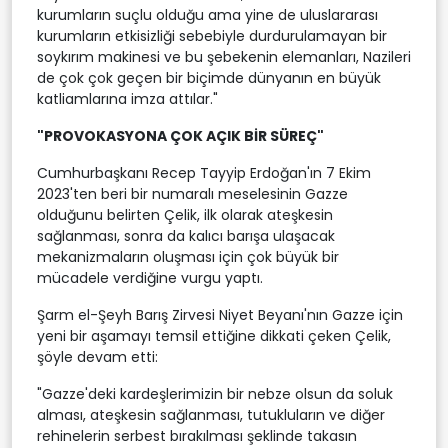
kurumların suçlu olduğu ama yine de uluslararası
kurumların etkisizliği sebebiyle durdurulamayan bir
soykırım makinesi ve bu şebekenin elemanları, Nazileri
de çok çok geçen bir biçimde dünyanın en büyük
katliamlarına imza attılar."
"PROVOKASYONA ÇOK AÇIK BİR SÜREÇ"
Cumhurbaşkanı Recep Tayyip Erdoğan'ın 7 Ekim
2023'ten beri bir numaralı meselesinin Gazze
olduğunu belirten Çelik, ilk olarak ateşkesin
sağlanması, sonra da kalıcı barışa ulaşacak
mekanizmaların oluşması için çok büyük bir
mücadele verdiğine vurgu yaptı.
Şarm el-Şeyh Barış Zirvesi Niyet Beyanı'nın Gazze için
yeni bir aşamayı temsil ettiğine dikkati çeken Çelik,
şöyle devam etti:
"Gazze'deki kardeşlerimizin bir nebze olsun da soluk
alması, ateşkesin sağlanması, tutukluların ve diğer
rehinelerin serbest bırakılması şeklinde takasın