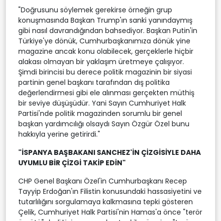
"Doğrusunu söylemek gerekirse örneğin grup
konuşmasında Başkan Trump'ın sanki yanındaymış
gibi nasıl davrandığından bahsediyor. Başkan Putin'in
Türkiye'ye dönük, Cumhurbaşkanımıza dönük yine
magazine ancak konu olabilecek, gerçeklerle hiçbir
alakası olmayan bir yaklaşım üretmeye çalışıyor.
Şimdi birincisi bu derece politik magazinin bir siyasi
partinin genel başkanı tarafından dış politika
değerlendirmesi gibi ele alınması gerçekten müthiş
bir seviye düşüşüdür. Yani Sayın Cumhuriyet Halk
Partisi'nde politik magazinden sorumlu bir genel
başkan yardımcılığı olsaydı Sayın Özgür Özel bunu
hakkıyla yerine getirirdi."
"İSPANYA BAŞBAKANI SANCHEZ'İN ÇİZGİSİYLE DAHA
UYUMLU BİR ÇİZGİ TAKİP EDİN"
CHP Genel Başkanı Özel'in Cumhurbaşkanı Recep
Tayyip Erdoğan'ın Filistin konusundaki hassasiyetini ve
tutarlılığını sorgulamaya kalkmasına tepki gösteren
Çelik, Cumhuriyet Halk Partisi'nin Hamas'a önce "terör