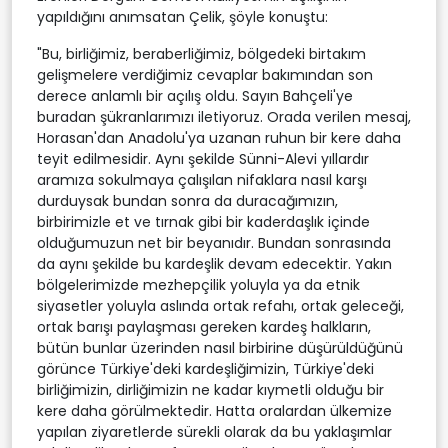
yapıldığını anımsatan Çelik, şöyle konuştu:
"Bu, birliğimiz, beraberliğimiz, bölgedeki birtakım
gelişmelere verdiğimiz cevaplar bakımından son
derece anlamlı bir açılış oldu. Sayın Bahçeli'ye
buradan şükranlarımızı iletiyoruz. Orada verilen mesaj,
Horasan'dan Anadolu'ya uzanan ruhun bir kere daha
teyit edilmesidir. Aynı şekilde Sünni-Alevi yıllardır
aramıza sokulmaya çalışılan nifaklara nasıl karşı
durduysak bundan sonra da duracağımızın,
birbirimizle et ve tırnak gibi bir kaderdaşlık içinde
olduğumuzun net bir beyanıdır. Bundan sonrasında
da aynı şekilde bu kardeşlik devam edecektir. Yakın
bölgelerimizde mezhepçilik yoluyla ya da etnik
siyasetler yoluyla aslında ortak refahı, ortak geleceği,
ortak barışı paylaşması gereken kardeş halkların,
bütün bunlar üzerinden nasıl birbirine düşürüldüğünü
görünce Türkiye'deki kardeşliğimizin, Türkiye'deki
birliğimizin, dirliğimizin ne kadar kıymetli olduğu bir
kere daha görülmektedir. Hatta oralardan ülkemize
yapılan ziyaretlerde sürekli olarak da bu yaklaşımlar