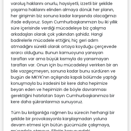
varoluş haklarını onurlu, haysiyetli, izzetli bir şekilde
yaşama haklarını elinden almaya dönük her planın,
her girişimin biz sonuna kadar karşısında olacağımızı
ifade ediyoruz. Sayın Cumhurbaşkanımızın bu iki yıllık
süre içerisinde verdiği mücadeleye biz çalışma
arkadaşları olarak çok yakından şahidiz. Hangi
badirelerle mücadele ettiğini, hiç geri adım
atmadığını sürekli olarak ortaya koyduğu çerçevede
ısrarcı olduğunu. Bunun kamuoyuna yansıyan
tarafları var ama büyük kısmıyla da yansımayan
tarafları var. Onun için bu mücadeleyi verirken bir an
bile vazgeçmeyen, sonuna kadar bunu sürdüren ve
bugün de MKYK'nın açılışında kapalı bölümde yaptığı
konuşmayla bu iradesini bir kere daha hepimize
beyan eden ve hepimizin de böyle davranması
gerektiğini hatırlatan Sayın Cumhurbaşkanımıza bir
kere daha şükranlarımızı sunuyoruz.
Tüm bu kırılganlığa rağmen bu sürecin herhangi bir
şekilde bir provokasyonla karşılaşmadan yoluna
devam etmesi için bütün gücümüzle çalışmaya,
mücadele etmeye, Filistin konusundaki