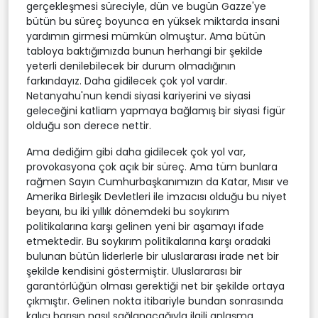
gerçekleşmesi süreciyle, dün ve bugün Gazze'ye
bütün bu süreç boyunca en yüksek miktarda insani
yardımın girmesi mümkün olmuştur. Ama bütün
tabloya baktığımızda bunun herhangi bir şekilde
yeterli denilebilecek bir durum olmadığının
farkındayız. Daha gidilecek çok yol vardır.
Netanyahu'nun kendi siyasi kariyerini ve siyasi
geleceğini katliam yapmaya bağlamış bir siyasi figür
olduğu son derece nettir.
Ama dediğim gibi daha gidilecek çok yol var,
provokasyona çok açık bir süreç. Ama tüm bunlara
rağmen Sayın Cumhurbaşkanımızın da Katar, Mısır ve
Amerika Birleşik Devletleri ile imzacısı olduğu bu niyet
beyanı, bu iki yıllık dönemdeki bu soykırım
politikalarına karşı gelinen yeni bir aşamayı ifade
etmektedir. Bu soykırım politikalarına karşı oradaki
bulunan bütün liderlerle bir uluslararası irade net bir
şekilde kendisini göstermiştir. Uluslararası bir
garantörlüğün olması gerektiği net bir şekilde ortaya
çıkmıştır. Gelinen nokta itibariyle bundan sonrasında
kalıcı barışın nasıl sağlanacağıyla ilgili anlaşma