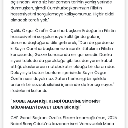
açısından. Ama siz her zaman tarihin yanlış yerinde
durmuşken, şimdi Cumhurbaşkanımızın Filistin
hassasiyetini sorgulamaya kalkıyorsunuz. Hiçbir ciddi
alınacak tarafı yok."
Çelik, Özgür Özel'in Cumhurbaşkanı Erdoğan'ın Filistin
hassasiyetini sorgulamaya kalktığında gülünç
duruma düştüğünü dile getirerek, "Dün de gördünüz
ki Sayın Cumhurbaşkanımız insanlık ittifakının Filistin
konusunda, Gazze konusunda en gür sesidir. Dünkü
siyasi tabloda da görüldüğü gibi bu, dünyanın kabul
ettiği, uluslararası mutabakatın olduğu bir durumdur.
Dolayısıyla bütün bunların içerisinde Sayın Özgür
Özel'in sesi duyulmaz. Zaten herhangi bir şekilde
anlamlı bir sözcük silsilesi içerisinde de konuşmuyor."
ifadelerini kullandı.
"NOBEL ALAN KİŞİ, KENDİ ÜLKESİNE SİYONİST
MÜDAHALEYİ DAVET EDEN BİR KİŞİ"
CHP Genel Başkanı Özel'e, Ekrem İmamoğlu'nun, 2025
Nobel Barış Ödülü'nü kazanan ismi Venezuelalı Maria