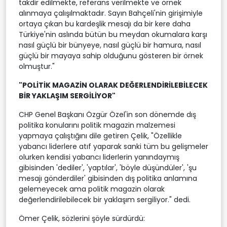
takdir edilmekte, referans verilmekte ve örnek
alınmaya çalışılmaktadır. Sayın Bahçeli'nin girişimiyle
ortaya çıkan bu kardeşlik mesajı da bir kere daha
Türkiye'nin aslında bütün bu meydan okumalara karşı
nasıl güçlü bir bünyeye, nasıl güçlü bir hamura, nasıl
güçlü bir mayaya sahip olduğunu gösteren bir örnek
olmuştur."
"POLİTİK MAGAZİN OLARAK DEĞERLENDİRİLEBİLECEK
BİR YAKLAŞIM SERGİLİYOR"
CHP Genel Başkanı Özgür Özel'in son dönemde dış
politika konularını politik magazin malzemesi
yapmaya çalıştığını dile getiren Çelik, "Özellikle
yabancı liderlere atıf yaparak sanki tüm bu gelişmeler
olurken kendisi yabancı liderlerin yanındaymış
gibisinden 'dediler', 'yaptılar', 'böyle düşündüler', 'şu
mesajı gönderdiler' gibisinden dış politika anlamına
gelemeyecek ama politik magazin olarak
değerlendirilebilecek bir yaklaşım sergiliyor." dedi.
Ömer Çelik, sözlerini şöyle sürdürdü: