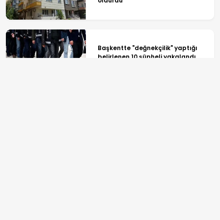
öldürdü
Başkentte "değnekçilik" yaptığı
belirlenen 10 şüpheli yakalandı
Cumhurbaşkanı Erdoğan, Suudi
Arabistan'a gitti
ANASAYFA
SPOR
TV PROGRAMLARI
GÜNDEM