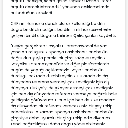
örgütü" dediğini, sonra gelen tepkiler üzerine "terör
örgütü demek istemedik" yönünde açıklamalarda
bulunduğunu söyledi.
CHP'nin Hamas'a dönük olarak kullandığı bu dilin
doğru bir dil olmadığını, bu dilin milli hassasiyetlerle
çelişen bir dil olduğunu belirten Çelik, şunları kaydetti:
"Keşke gerçekten Sosyalist Enternasyonal'de yan
yana oturduğunuz İspanya Başbakanı Sanchez'in
doğru duruşuyla paralel bir çizgi takip etseydiniz.
Sosyalist Enternasyonal'de ve diğer platformlarda
bugün de yaptığı açıklamayla Sayın Sanchez'in
durduğu noktada durabilseydiniz. Bu arada da dış
dünyadan referans vermeyi çok sevdiğiniz için dış
dünyaya Türkiye'yi de şikayet etmeyi çok sevdiğiniz
için ben dış dünyadan referans vermeye bağımlı hale
geldiğinizi görüyorum. Onun için ben de size madem
dış dünyadan bir referans vereceksiniz, bir şey takip
edeceksiniz, o zaman İspanya Başbakanı Sanchez'in
çizgisiyle daha uyumlu bir çizgi takip edin diyorum.
Kendi bağımlılığınızı daha doğru yönetebilmeniz