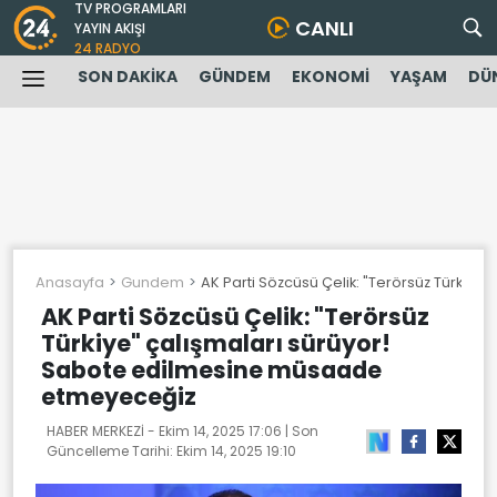
TV PROGRAMLARI
CANLI
YAYIN AKIŞI
24 RADYO
SON DAKİKA
GÜNDEM
EKONOMİ
YAŞAM
DÜ
Anasayfa
Gundem
AK Parti Sözcüsü Çelik: "Terörsüz Türkiy
AK Parti Sözcüsü Çelik: "Terörsüz
Türkiye" çalışmaları sürüyor!
Sabote edilmesine müsaade
etmeyeceğiz
HABER MERKEZİ -
Ekim 14, 2025 17:06
| Son
Güncelleme Tarihi:
Ekim 14, 2025 19:10