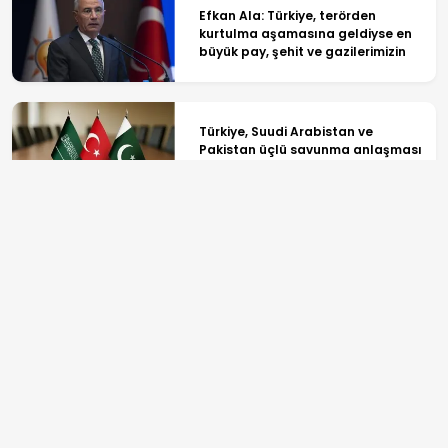
Efkan Ala: Türkiye, terörden
kurtulma aşamasına geldiyse en
büyük pay, şehit ve gazilerimizin
Türkiye, Suudi Arabistan ve
Pakistan üçlü savunma anlaşması
imzalayacak
Avcılar Belediyesi ihale fesadı
soruşturması: 12 şüpheli
gözaltında
ANASAYFA
SPOR