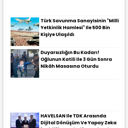
Türk Savunma Sanayisinin "Milli
Yetkinlik Hamlesi" Ile 500 Bin
Kişiye Ulaşıldı
Duyarsızlığın Bu Kadarı!
Oğlunun Katili Ile 3 Gün Sonra
Nikâh Masasına Oturdu
Jose Mourinho Yeniden
Türkiye'ye Geliyor!
HAVELSAN Ile TDK Arasında
Dijital Dönüşüm Ve Yapay Zeka