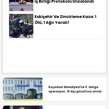
İş Birliği Protokolü Imzalandı
Eskişehir'de Zincirleme Kaza: 1
Ölü, 1 Ağır Yaralı!
Türkiye Yüzyılı Vites Yükseltti
Kuşadası Belediyesi'ne 3. dalga
operasyon: 15 kişi gözaltına alındı