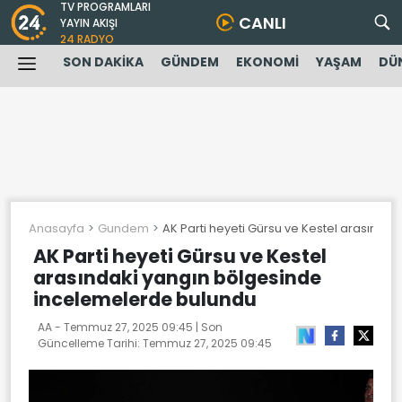
TV PROGRAMLARI
CANLI
YAYIN AKIŞI
24 RADYO
SON DAKİKA
GÜNDEM
EKONOMİ
YAŞAM
DÜ
Anasayfa
Gundem
AK Parti heyeti Gürsu ve Kestel arasında
AK Parti heyeti Gürsu ve Kestel
arasındaki yangın bölgesinde
incelemelerde bulundu
AA -
Temmuz 27, 2025 09:45
| Son
Güncelleme Tarihi:
Temmuz 27, 2025 09:45