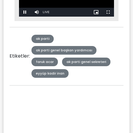
Stream
LIVE
Pause
Mute
Picture-
Fullscreen
in-
Picture
Type
ak parti
ak parti genel başkan yardımcısı
Etiketler:
faruk acar
ak parti genel sekreteri
eyyüp kadir inan