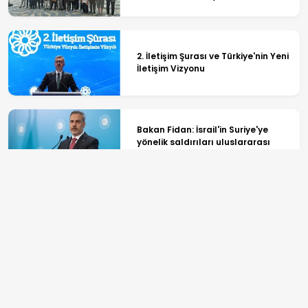
Organizasyonlarından Birine İmza
Atıyor
2. İletişim Şurası ve Türkiye'nin Yeni
İletişim Vizyonu
Bakan Fidan: İsrail'in Suriye'ye
yönelik saldırıları uluslararası
toplumda tepki uyandırmalı
Deprem bağışları soruşturma
dosyasında: Sanatçıların
milyonluk yardımları inceleme
altında