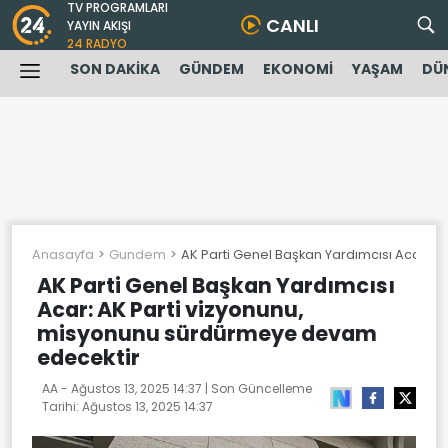
TV PROGRAMLARI
CANLI
YAYIN AKIŞI
24 RADYO
SON DAKİKA
GÜNDEM
EKONOMİ
YAŞAM
DÜ
Anasayfa
Gundem
AK Parti Genel Başkan Yardımcısı Acar: 
AK Parti Genel Başkan Yardımcısı
Acar: AK Parti vizyonunu,
misyonunu sürdürmeye devam
edecektir
AA -
Ağustos 13, 2025 14:37
| Son Güncelleme
Tarihi:
Ağustos 13, 2025 14:37