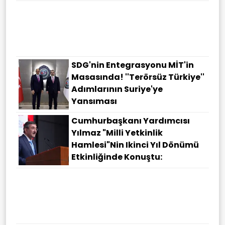
SDG'nin Entegrasyonu MİT'in
Masasında! ''Terörsüz Türkiye''
Adımlarının Suriye'ye
Yansıması
Cumhurbaşkanı Yardımcısı
Yılmaz "Milli Yetkinlik
Hamlesi"nin Ikinci Yıl Dönümü
Etkinliğinde Konuştu: