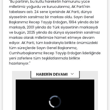
"Bu partinin, bu kutlu hareketin hamurunu yüce
milletimiz yoğurdu ve kurucularımız, AK Parti'nin
tabelasını astı. 24 sene içerisinde AK Parti, dünya
siyasetinin sarsılmaz bir markası oldu. Sayın Genel
Başkanımız Recep Tayyip Erdoğan, 1994 yılında da bir
markaydı, 2001 yılında da Türk siyasetinin markasıydı
ve bugün, 2025 yılında da dünya siyasetinin sarsılmaz
markası olarak milletimize hizmet etmeye devam
ediyor. AK Parti, tüm kadrolarıyla birlikte önümüzdeki
tüm süreçlerde Sayın Genel Başkanımız,
Cumhurbaşkanımız Recep Tayyip Erdoğan liderliğinde
yeni zaferlere tüm teşkilatlarımızla birlikte
hazırlanıyor."
HABERİN DEVAMI
Video
Player
is
loading.