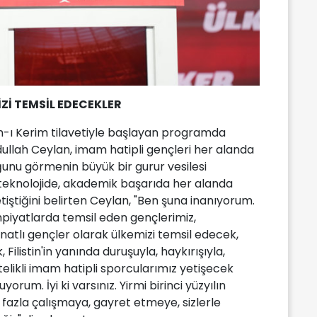
İ TEMSİL EDECEKLER
an-ı Kerim tilavetiyle başlayan programda
lah Ceylan, imam hatipli gençleri her alanda
uğunu görmenin büyük bir gurur vesilesi
 teknolojide, akademik başarıda her alanda
etiştiğini belirten Ceylan, "Ben şuna inanıyorum.
impiyatlarda temsil eden gençlerimiz,
natlı gençler olarak ülkemizi temsil edecek,
listin'in yanında duruşuyla, haykırışıyla,
telikli imam hatipli sporcularımız yetişecek
yorum. İyi ki varsınız. Yirmi birinci yüzyılın
fazla çalışmaya, gayret etmeye, sizlerle