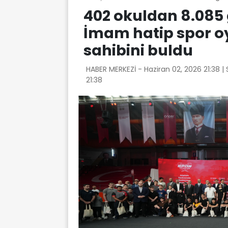
402 okuldan 8.085 g
İmam hatip spor oy
sahibini buldu
HABER MERKEZİ -
Haziran 02, 2026 21:38
|
21:38