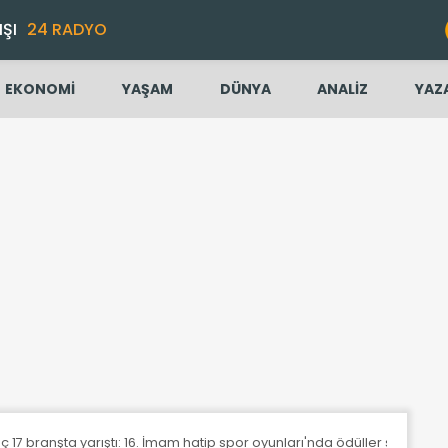
IŞI
24 RADYO
EKONOMİ
YAŞAM
DÜNYA
ANALİZ
YAZ
 17 branşta yarıştı: 16. İmam hatip spor oyunları'nda ödüller sahibini 