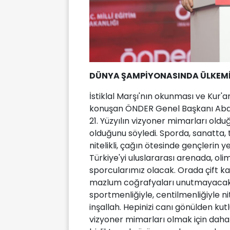
DÜNYA ŞAMPİYONASINDA ÜLKEMİZ
İstiklal Marşı'nın okunması ve Kur'
konuşan ÖNDER Genel Başkanı Abdul
21. Yüzyılın vizyoner mimarları old
olduğunu söyledi. Sporda, sanatta,
nitelikli, çağın ötesinde gençlerin y
Türkiye'yi uluslararası arenada, ol
sporcularımız olacak. Orada çift ka
mazlum coğrafyaları unutmayacak, Fi
sportmenliğiyle, centilmenliğiyle ni
inşallah. Hepinizi canı gönülden kutlu
vizyoner mimarları olmak için daha 