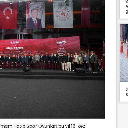
3
A
g
2
S
İmam Hatip Spor Oyunları bu yıl 16. kez