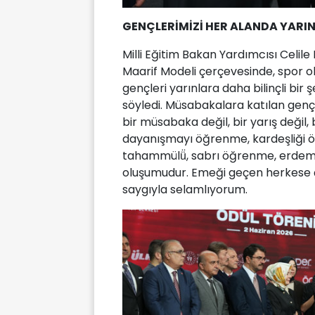
GENÇLERİMİZİ HER ALANDA YARI
Milli Eğitim Bakan Yardımcısı Celil
Maarif Modeli çerçevesinde, spor ok
gençleri yarınlara daha bilinçli bir 
söyledi. Müsabakalara katılan gençl
bir müsabaka değil, bir yarış değil,
dayanışmayı öğrenme, kardeşliği 
tahammülü̈, sabrı öğrenme, erdemli
oluşumudur. Emeği geçen herkese ço
saygıyla selamlıyorum.