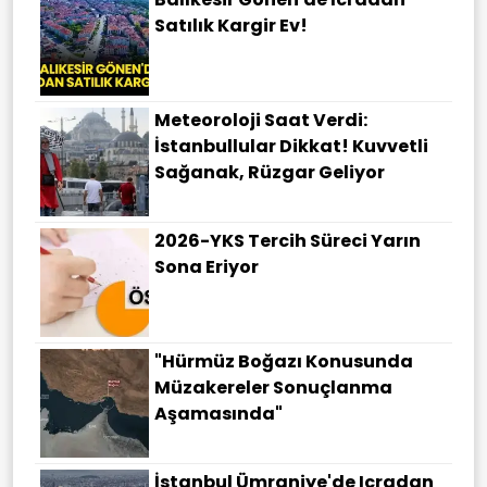
Satılık Kargir Ev!
Meteoroloji Saat Verdi:
İstanbullular Dikkat! Kuvvetli
Sağanak, Rüzgar Geliyor
2026-YKS Tercih Süreci Yarın
Sona Eriyor
"Hürmüz Boğazı Konusunda
Müzakereler Sonuçlanma
Aşamasında"
İstanbul Ümraniye'de Icradan