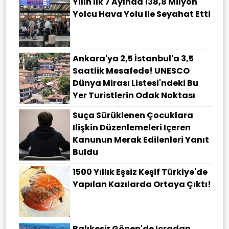
Yılın Ilk 7 Ayında 138,8 Milyon
Yolcu Hava Yolu Ile Seyahat Etti
Ankara'ya 2,5 İstanbul'a 3,5
Saatlik Mesafede! UNESCO
Dünya Mirası Listesi'ndeki Bu
Yer Turistlerin Odak Noktası
Suça Sürüklenen Çocuklara
Ilişkin Düzenlemeleri Içeren
Kanunun Merak Edilenleri Yanıt
Buldu
1500 Yıllık Eşsiz Keşif Türkiye'de
Yapılan Kazılarda Ortaya Çıktı!
Balıkesir Gönen'de Icradan