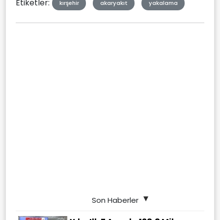
Etiketler:
kırşehir
akaryakıt
yakalama
Son Haberler