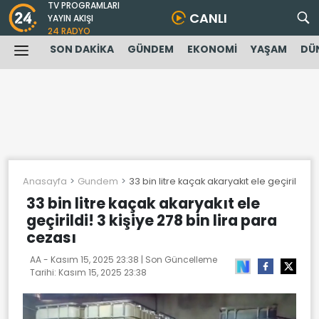
TV PROGRAMLARI
CANLI
YAYIN AKIŞI
24 RADYO
SON DAKİKA
GÜNDEM
EKONOMİ
YAŞAM
DÜ
Anasayfa
Gundem
33 bin litre kaçak akaryakıt ele geçirildi! 3
33 bin litre kaçak akaryakıt ele
geçirildi! 3 kişiye 278 bin lira para
cezası
AA -
Kasım 15, 2025 23:38
| Son Güncelleme
Tarihi:
Kasım 15, 2025 23:38