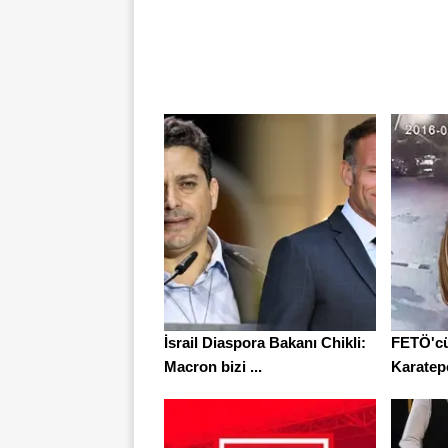
İsrail Diaspora Bakanı Chikli:
FETÖ'cü
Macron bizi ...
Karatepe