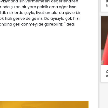
evkiyatına izin vermemesini değerlendiren
B
b
larında şu an bir yere geldik ama eğer kısa
tik risklerde şöyle, fiyatlamalarda şöyle bir
k hızlı geriye de geliriz. Dolayısıyla çok hızlı
dına geri dönmeyi de görebiliriz. " dedi.
C
A