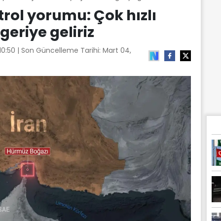
trol yorumu: Çok hızlı
geriye geliriz
10:50
| Son Güncelleme Tarihi:
Mart 04,