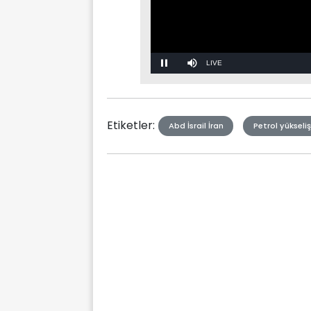
Stream
Mute
Type
Etiketler:
Abd İsrail İran
Petrol yükseliş