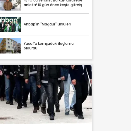
FETÖ'cü terörist Burkay Karatepe
anlattı! 10 gün önce keşfe gitmiş
Ahbap'ın "Mağdur" ünlüleri
Yusuf'u komşudaki ilaçlama
öldürdü