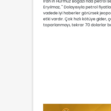
İran'ın Hürmüz Boğazı'nda petrol s
Eryılmaz, " Dolayısıyla petrol fiyat
vadede iyi haberler görürsek jeopoli
etki vardır. Çok hızlı kötüye gider, ço
toparlanmayı, tekrar 70 dolarlar ban