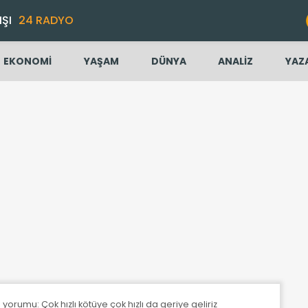
IŞI
24 RADYO
EKONOMİ
YAŞAM
DÜNYA
ANALİZ
YAZ
 yorumu: Çok hızlı kötüye çok hızlı da geriye geliriz