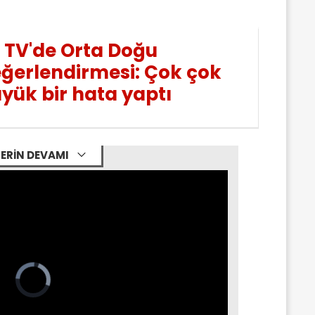
 TV'de Orta Doğu
ğerlendirmesi: Çok çok
yük bir hata yaptı
ERİN DEVAMI