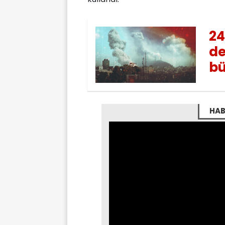
24
de
bü
HAB