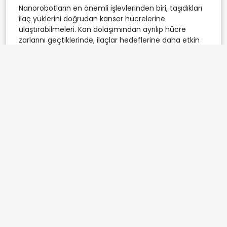
Nanorobotların en önemli işlevlerinden biri, taşıdıkları
ilaç yüklerini doğrudan kanser hücrelerine
ulaştırabilmeleri. Kan dolaşımından ayrılıp hücre
zarlarını geçtiklerinde, ilaçlar hedeflerine daha etkin
şekilde ulaşabiliyor. Nanorobotların dokuya
derinlemesine nüfuz etmesi, tümör hücreleriyle
temasını artırıyor ve bu da endositoz adı verilen bir
süreçle hücre içine alınmasını kolaylaştırıyor. Hücre
içine girdikten sonra, ilaç molekülleri taşıyıcıdan
ayrılarak etkilerini göstermeye başlıyor. Ancak, ilaç
salınımının kontrolü hâlâ önemli bir zorluk olarak öne
çıkıyor. Erken sızıntı, sağlıklı hücrelerin zarar görmesine
yol açabilirken, yavaş temizlenme ise vücudun
genelinde istenmeyen yan etkilere neden olabiliyor.
Bu nedenle, nanorobotların ilaç salınımı konusunda
daha hassas ve kontrollü sistemlere ihtiyaç
duyuluyor.
Nanorobotların bu alandaki başarısı, kanser
tedavisinde hedefe yönelik ilaç taşıyıcılarının
gelecekte daha da geliştirilmesine öncülük edebilir.