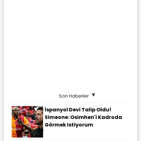
Son Haberler
İspanyol Devi Talip Oldu!
Simeone: Osimhen'i Kadroda
Görmek Istiyorum