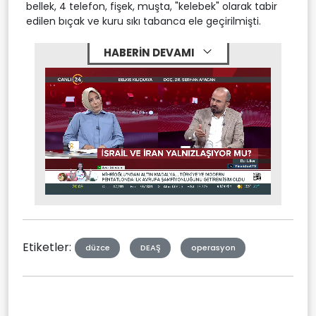
bellek, 4 telefon, fişek, muşta, "kelebek" olarak tabir
edilen bıçak ve kuru sıkı tabanca ele geçirilmişti.
HABERİN DEVAMI
Stream
Mute
Type
Etiketler:
düzce
DEAŞ
operasyon