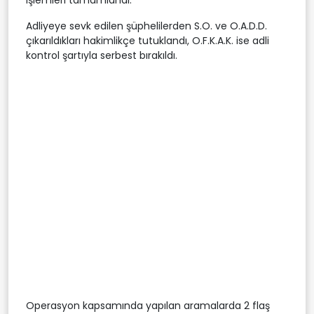
Adliyeye sevk edilen şüphelilerden S.O. ve O.A.D.D.
çıkarıldıkları hakimlikçe tutuklandı, O.F.K.A.K. ise adli
kontrol şartıyla serbest bırakıldı.
Operasyon kapsamında yapılan aramalarda 2 flaş