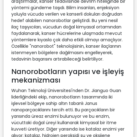
araştırmalar, kanser tedavisinde devrim niteliğinde bir
yöntemi gündeme taşıdı. Bilim insanları, enjeksiyon
yoluyla vücuda verilen ve kanserli dokuları doğrudan
hedef alabilen nanorobotlar geliştirdi. Bu yeni nesil
ilaç taşıyıcıları, vücudun doğal kimyasal ortamından
faydalanarak, kanser hücrelerine ulaşmada mevcut
yöntemlere kıyasla çok daha etkili olmayı amaçlıyor.
Özellikle "nanorobot" teknolojisinin, kanser ilaçlarının
istenmeyen bölgelere dağılmasını engelleyerek,
tedavinin başarısını artırabileceği belirtiliyor.
Nanorobotların yapısı ve işleyiş
mekanizması
Wuhan Teknoloji Üniversitesi'nden Dr. Jianguo Guan
liderliğindeki ekip, nanorobotların tasarımında iki
işlevsel bölgeye sahip altın tabanlı Janus
nanoparçacıklarını tercih etti. Bu parçacıkların bir
yarısında üreaz enzimi bulunuyor ve bu enzim,
vücuttaki doğal üreyi kullanarak kimyasal bir itme
kuvveti üretiyor. Diğer yarısında ise katalaz enzimi yer
alıyor; katalaz, hidrojen peroksidi su ve oksijene