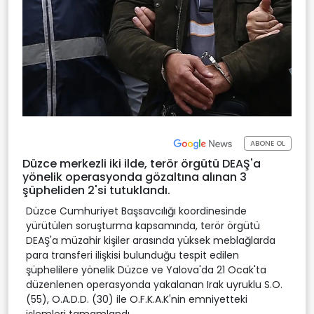
ABONE OL
Düzce merkezli iki ilde, terör örgütü DEAŞ'a
yönelik operasyonda gözaltına alınan 3
şüpheliden 2'si tutuklandı.
Düzce Cumhuriyet Başsavcılığı koordinesinde
yürütülen soruşturma kapsamında, terör örgütü
DEAŞ'a müzahir kişiler arasında yüksek meblağlarda
para transferi ilişkisi bulunduğu tespit edilen
şüphelilere yönelik Düzce ve Yalova'da 21 Ocak'ta
düzenlenen operasyonda yakalanan Irak uyruklu S.O.
(55), O.A.D.D. (30) ile O.F.K.A.K'nin emniyetteki
işlemleri tamamlandı.