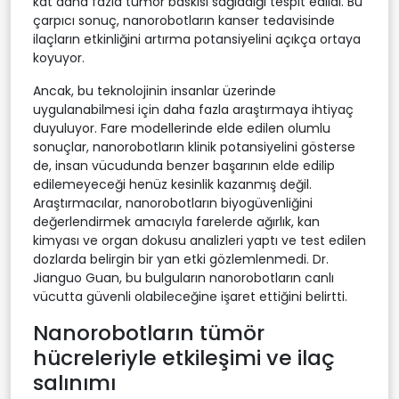
kat daha fazla tümör baskısı sağladığı tespit edildi. Bu
çarpıcı sonuç, nanorobotların kanser tedavisinde
ilaçların etkinliğini artırma potansiyelini açıkça ortaya
koyuyor.
Ancak, bu teknolojinin insanlar üzerinde
uygulanabilmesi için daha fazla araştırmaya ihtiyaç
duyuluyor. Fare modellerinde elde edilen olumlu
sonuçlar, nanorobotların klinik potansiyelini gösterse
de, insan vücudunda benzer başarının elde edilip
edilemeyeceği henüz kesinlik kazanmış değil.
Araştırmacılar, nanorobotların biyogüvenliğini
değerlendirmek amacıyla farelerde ağırlık, kan
kimyası ve organ dokusu analizleri yaptı ve test edilen
dozlarda belirgin bir yan etki gözlemlenmedi. Dr.
Jianguo Guan, bu bulguların nanorobotların canlı
vücutta güvenli olabileceğine işaret ettiğini belirtti.
Nanorobotların tümör
hücreleriyle etkileşimi ve ilaç
salınımı