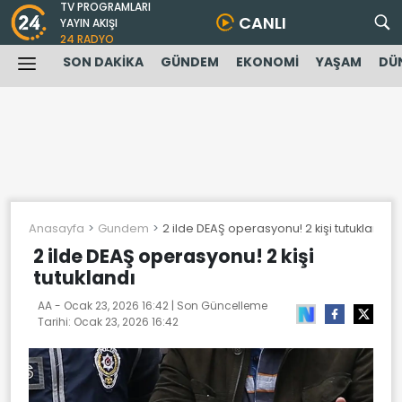
TV PROGRAMLARI
CANLI
YAYIN AKIŞI
24 RADYO
SON DAKİKA
GÜNDEM
EKONOMİ
YAŞAM
DÜ
Anasayfa
Gundem
2 ilde DEAŞ operasyonu! 2 kişi tutuklandı
2 ilde DEAŞ operasyonu! 2 kişi
tutuklandı
AA -
Ocak 23, 2026 16:42
| Son Güncelleme
Tarihi:
Ocak 23, 2026 16:42