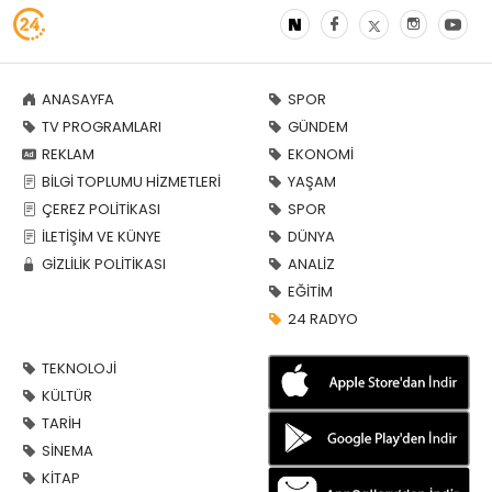
ANASAYFA
SPOR
TV PROGRAMLARI
GÜNDEM
REKLAM
EKONOMİ
BİLGİ TOPLUMU HİZMETLERİ
YAŞAM
ÇEREZ POLİTİKASI
SPOR
İLETİŞİM VE KÜNYE
DÜNYA
GİZLİLİK POLİTİKASI
ANALİZ
EĞİTİM
24 RADYO
TEKNOLOJİ
KÜLTÜR
TARİH
SİNEMA
KİTAP