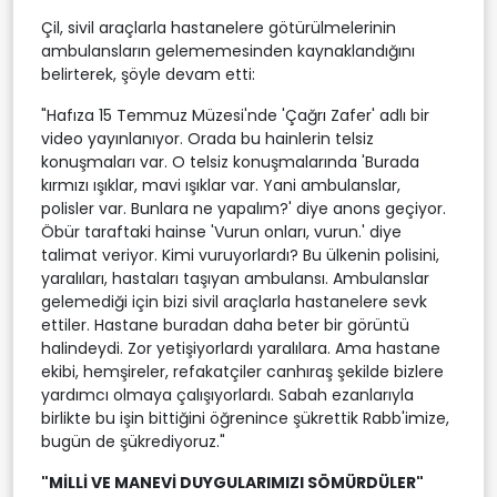
Çil, sivil araçlarla hastanelere götürülmelerinin
ambulansların gelememesinden kaynaklandığını
belirterek, şöyle devam etti:
"Hafıza 15 Temmuz Müzesi'nde 'Çağrı Zafer' adlı bir
video yayınlanıyor. Orada bu hainlerin telsiz
konuşmaları var. O telsiz konuşmalarında 'Burada
kırmızı ışıklar, mavi ışıklar var. Yani ambulanslar,
polisler var. Bunlara ne yapalım?' diye anons geçiyor.
Öbür taraftaki hainse 'Vurun onları, vurun.' diye
talimat veriyor. Kimi vuruyorlardı? Bu ülkenin polisini,
yaralıları, hastaları taşıyan ambulansı. Ambulanslar
gelemediği için bizi sivil araçlarla hastanelere sevk
ettiler. Hastane buradan daha beter bir görüntü
halindeydi. Zor yetişiyorlardı yaralılara. Ama hastane
ekibi, hemşireler, refakatçiler canhıraş şekilde bizlere
yardımcı olmaya çalışıyorlardı. Sabah ezanlarıyla
birlikte bu işin bittiğini öğrenince şükrettik Rabb'imize,
bugün de şükrediyoruz."
"MİLLİ VE MANEVİ DUYGULARIMIZI SÖMÜRDÜLER"