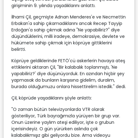
girişiminin 9. yılında yaşadıklarını anlattı.
İlhami Çil, geçmişte Adnan Menderes'e ve Necmettin
Erbakan'a sahip çıkamadıklarını ancak Recep Tayyip
Erdoğan'a sahip çıkmak adına "Ne yapabiliriz?" diye
düşündüklerini, milli iradeye, demokrasiye, devlete ve
hükümete sahip çıkmak için köprüye gittiklerini
belirtti.
Köprüye geldiklerinde FETÖ'cü askerlerin havaya ateş
ettiklerini aktaran Çil, "Bir kalabalık toplanmıştı, 'Ne
yapabiliriz?' diye düşünüyorduk. En azından hiçbir şey
yapmasak da bunların karşısına gidelim, duralım,
burada olduğumuzu onlara hissettirelim istedik." dedi.
Çil, köprüde yaşadıklarını şöyle anlattı:
"O zaman bütün televizyonlarda VTR olarak
gösteriliyor, Türk bayrağımızla yürüyen bir grup var.
Onun üzerine yaylım ateşi ediliyor, işte o grubun
içerisindeyiz. O gün yürürken aslında çok
kalabalıkmışız gibi geliyordu bize. Ama videoyu