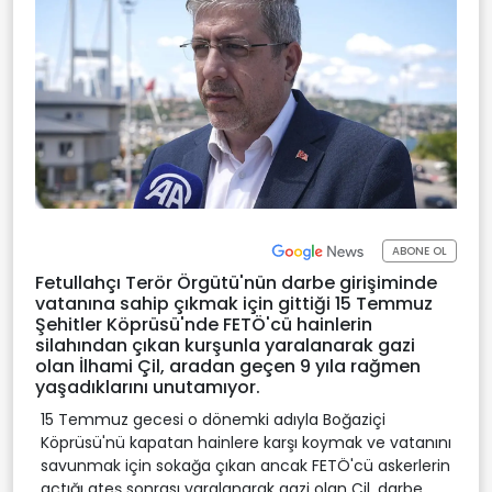
ABONE OL
Fetullahçı Terör Örgütü'nün darbe girişiminde
vatanına sahip çıkmak için gittiği 15 Temmuz
Şehitler Köprüsü'nde FETÖ'cü hainlerin
silahından çıkan kurşunla yaralanarak gazi
olan İlhami Çil, aradan geçen 9 yıla rağmen
yaşadıklarını unutamıyor.
15 Temmuz gecesi o dönemki adıyla Boğaziçi
Köprüsü'nü kapatan hainlere karşı koymak ve vatanını
savunmak için sokağa çıkan ancak FETÖ'cü askerlerin
açtığı ateş sonrası yaralanarak gazi olan Çil, darbe