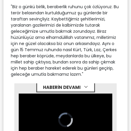
"Biz o günkü birlik, beraberlik ruhunu çok özlüyoruz. Bu
terör belasından kurtulduğumuz şu günlerde bir
taraftan sevinçliyiz. Kaybettiğimiz şehitlerimizi,
yaralanan gazilerimizi de kalbimizde tutarak
geleceğimize umutla bakmak zorundayız. Biraz
hüzünlüyüz ama elhamdülillah vatanımız, milletimiz
için ne güzel olacaksa biz onun arkasındayız. Aynı o
gün 15 Temmuz ruhunda nasıl Kürt, Türk, Laz, Çerkes
hep beraber köprüde, meydanlarda bu ülkeye, bu
millet sahip çıktıysa, bundan sonra da sahip çıkmak
için hep beraber hareket ederek bu günleri geçirip,
geleceğe umutla bakmamız lazım."
HABERİN DEVAMI
Video
Player
is
loading.