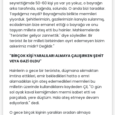
seyrettiğimde 50-60 kişi ya var ya yokuz, o bayrağın
arka tarafında, sağında, solunda. O anda bizi taradılar.
Taşıdığımız neydi? Bayrağımızla birlikte mermileri
yiyorduk. Şehitlerimizin, gazilerimizin kanıyla sulanmış,
ecdadımızın bize emanet ettiği o bayrağa ve onu
taşıyan millete ateş etti bu hainler. Mahkemelerde
'Teröristler geliyor zannettik.' diye söylediler. Bir
terörist ile bir milleti birbirinden ayırt edemeyen bizim
askerimiz midir? Değildir."
"BİRÇOK KİŞİ YARALILARI ALMAYA ÇALIŞIRKEN ŞEHİT
VEYA GAZİ OLDU"
Hainlerin o gece bir teröriste, düşmana sıkmaktan
imtina ettikleri, emir bekledikleri hatta o emri
alamadıkları için ateş edemedikleri mermileri bu
milletin üzerinde kullandıklarını kaydeden Çil, "O gün
sol ayak kaval kemiğimden mermi isabet etti ve
parçaladı, yere düştüm. Hala ateş etmeye devam
ediyorlardı." dedi.
O gece birçok kişinin yaralıları oradan almaya