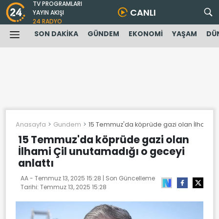
TV PROGRAMLARI
CANLI
YAYIN AKIŞI
24 RADYO
SON DAKİKA
GÜNDEM
EKONOMİ
YAŞAM
DÜ
Anasayfa
Gundem
15 Temmuz'da köprüde gazi olan İlhami Çi
15 Temmuz'da köprüde gazi olan
İlhami Çil unutamadığı o geceyi
anlattı
AA -
Temmuz 13, 2025 15:28
| Son Güncelleme
Tarihi:
Temmuz 13, 2025 15:28