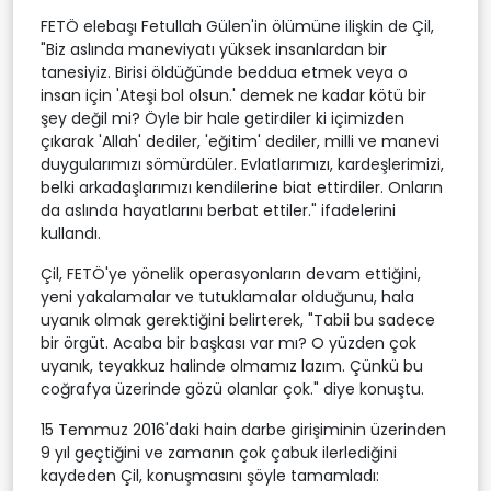
FETÖ elebaşı Fetullah Gülen'in ölümüne ilişkin de Çil,
"Biz aslında maneviyatı yüksek insanlardan bir
tanesiyiz. Birisi öldüğünde beddua etmek veya o
insan için 'Ateşi bol olsun.' demek ne kadar kötü bir
şey değil mi? Öyle bir hale getirdiler ki içimizden
çıkarak 'Allah' dediler, 'eğitim' dediler, milli ve manevi
duygularımızı sömürdüler. Evlatlarımızı, kardeşlerimizi,
belki arkadaşlarımızı kendilerine biat ettirdiler. Onların
da aslında hayatlarını berbat ettiler." ifadelerini
kullandı.
Çil, FETÖ'ye yönelik operasyonların devam ettiğini,
yeni yakalamalar ve tutuklamalar olduğunu, hala
uyanık olmak gerektiğini belirterek, "Tabii bu sadece
bir örgüt. Acaba bir başkası var mı? O yüzden çok
uyanık, teyakkuz halinde olmamız lazım. Çünkü bu
coğrafya üzerinde gözü olanlar çok." diye konuştu.
15 Temmuz 2016'daki hain darbe girişiminin üzerinden
9 yıl geçtiğini ve zamanın çok çabuk ilerlediğini
kaydeden Çil, konuşmasını şöyle tamamladı: