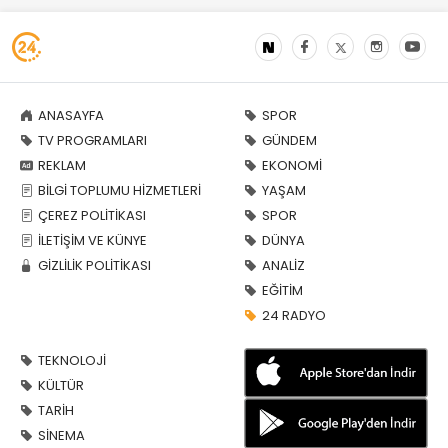
ANASAYFA
SPOR
TV PROGRAMLARI
GÜNDEM
REKLAM
EKONOMİ
BİLGİ TOPLUMU HİZMETLERİ
YAŞAM
ÇEREZ POLİTİKASI
SPOR
İLETİŞİM VE KÜNYE
DÜNYA
GİZLİLİK POLİTİKASI
ANALİZ
EĞİTİM
24 RADYO
TEKNOLOJİ
KÜLTÜR
TARİH
SİNEMA