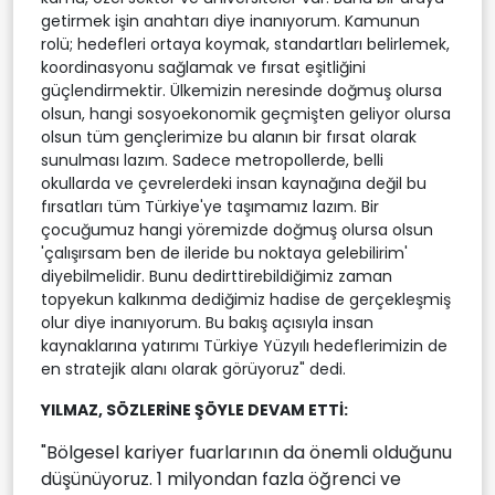
getirmek işin anahtarı diye inanıyorum. Kamunun
rolü; hedefleri ortaya koymak, standartları belirlemek,
koordinasyonu sağlamak ve fırsat eşitliğini
güçlendirmektir. Ülkemizin neresinde doğmuş olursa
olsun, hangi sosyoekonomik geçmişten geliyor olursa
olsun tüm gençlerimize bu alanın bir fırsat olarak
sunulması lazım. Sadece metropollerde, belli
okullarda ve çevrelerdeki insan kaynağına değil bu
fırsatları tüm Türkiye'ye taşımamız lazım. Bir
çocuğumuz hangi yöremizde doğmuş olursa olsun
'çalışırsam ben de ileride bu noktaya gelebilirim'
diyebilmelidir. Bunu dedirttirebildiğimiz zaman
topyekun kalkınma dediğimiz hadise de gerçekleşmiş
olur diye inanıyorum. Bu bakış açısıyla insan
kaynaklarına yatırımı Türkiye Yüzyılı hedeflerimizin de
en stratejik alanı olarak görüyoruz" dedi.
YILMAZ, SÖZLERİNE ŞÖYLE DEVAM ETTİ:
"Bölgesel kariyer fuarlarının da önemli olduğunu
düşünüyoruz. 1 milyondan fazla öğrenci ve