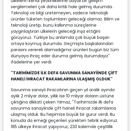
ülkelerin kendi yetkinliklerine dayalı bir gelişim
sergilemeleri çok daha kritik hale gelmiş durumda.
Teknoloji ve bilgi üretemeyen, sadece teknolojik
ürünler tüketen toplumların geleceği olamaz. Bilim ve
teknoloji üretip, bunu kalkınma süreçlerine
yaygınlaştıran ülkelerin geleceği inşa ettiğini
görüyoruz. Türkiye bu anlamda çok büyük başarı
ortaya koymuş durumda. Geçmişte başkalarından
parasını vererek alamadığımız ürünleri bugün biz tüm
dünyaya ihraç eder duruma gelmiş durumdayız"
ifadelerine yer verdi.
"TARİHİMİZDE İLK DEFA SAVUNMA SANAYİİNDE ÇİFT
HANELİ İHRACAT RAKAMLARINA ULAŞMIŞ OLDUK"
Savunma sanayii ihracatının geçen yıl aralık ayında
aylık 2 milyar dolar, yıllık ise 10 milyar doların üstüne
çıktığına dikkati çeken Yılmaz, "Tarihimizde ilk defa
savunma sanayiinde çift haneli ihracat rakamlarına
ulaşmış olduk. Bu hepimize büyük bir gurur verdi. Bu
konuda da emeği geçenleri yürekten tebrik ediyoruz.
185 ülkeye ihracat yapıyoruz, 230 kalemde çeşitlilik