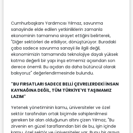
Cumhurbaşkanı Yardımcısı Yılmaz, savunma
sanayiinde elde edilen yetkinliklerin zamanla
ekonominin tamamına sirayet ettiğini belirterek,
"Diğer sektörleri de etkiliyor, dönüştürüyor. Buradaki
çaba sadece savunma sanayii ile ilgili değil,
ekonomimizin tamamında teknolojiye dayalı yüksek
katma değerli bir yapı inşa etmemiz açısından son
derece önemli. Bu açıdan da daha bütüncül olarak
bakıyoruz" değerlendirmesinde bulundu.
"BU FIRSATLARI SADECE BELLİ ÇEVRELERDEKİ İNSAN
KAYNAĞINA DEĞİL, TÜM TÜRKİYE'YE TAŞIMAMIZ
LAZIM"
Yetenek yönetiminin kamu, üniversiteler ve özel
sektör tarafından ortak biçimde sahiplenilmesi
gereken bir alan olduğunun altını çizen Yılmaz, "Bu
zirvenin en güzel taraflarından biri de bu, işin içinde
kamu, özel sektör ve üniversiteler var. Bunu bir araya