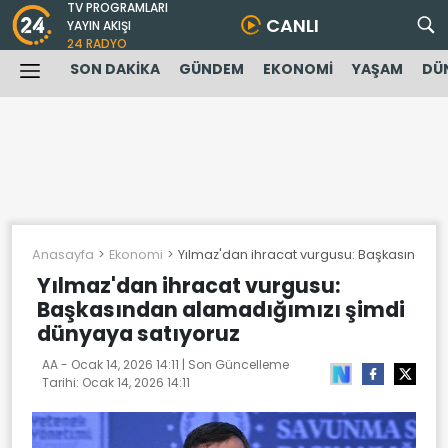
TV PROGRAMLARI
CANLI
YAYIN AKIŞI
24 RADYO
SON DAKİKA
GÜNDEM
EKONOMİ
YAŞAM
DÜ
Anasayfa
Ekonomi
Yılmaz'dan ihracat vurgusu: Başkasından 
Yılmaz'dan ihracat vurgusu:
Başkasından alamadığımızı şimdi
dünyaya satıyoruz
AA -
Ocak 14, 2026 14:11
| Son Güncelleme
Tarihi:
Ocak 14, 2026 14:11