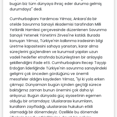
bugün biz tüm dünyaya ihraç eder duruma gelmiş
durumdayız" dedi.
Cumhurbaşkanı Yardımcısı Yılmaz, Ankara'da bir
otelde Savunma Sanayii Akademisi tarafından Milli
Yetkinlik Hamlesi çerçevesinde düzenlenen Savunma
Sanayii Yetenek Yönetimi Zirvesi'ne katıldı. Burada
konuşan Yılmaz, Türkiye'nin kalkınma iradesinin bilgi
üretme kapasitesini sahaya yansıtan, karar alma
süreçlerini güçlendiren ve kurumsal yapıları uzun
vadeli hedefler etrafında bütünleştiren bir anlayışla
şekillendiğini ifade etti. Cumhurbaşkanı Recep Tayyip
Erdoğan liderliğinde Türkiye'nin savunma sanayiindeki
gelişimi çok önceden gördüğünü ve önemli
mesafeler aldığını kaydeden Yılmaz, "İyi ki yola erken
çıkmışız. Dünyamızın bugün içinden geçtiği sürece
baktığımız zaman bunun önemini çok daha iyi
anlıyoruz. Bugün dünyada güç siyasetinin egemen
olduğu bir ortamdayız. Uluslararası kurumların,
kuralların zayıfladığı, uluslararası hukukun etkili
olamadığı bir dönemdeyiz. Özellikle bu dönemde