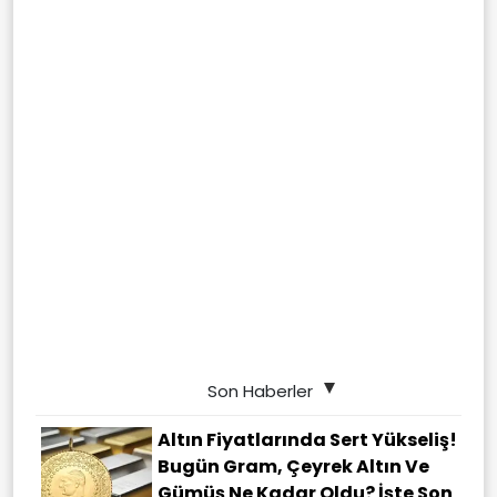
Son Haberler
Altın Fiyatlarında Sert Yükseliş!
Bugün Gram, Çeyrek Altın Ve
Gümüş Ne Kadar Oldu? İşte Son