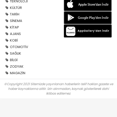
TEKNOLOJİ
KÜLTÜR
TARİH
SİNEMA
KİTAP
AJANS
KOBİ
OTOMOTİV
SAĞLIK
BİLGİ
ZODYAK
MAGAZİN
©Copyright 2021 Sitemizde yayınlanan haberlerin telif hakları gazete ve
haber kaynaklarına aittir. İzin alınmadan, kaynak gösterilerek dahi
iktibas edilemez.