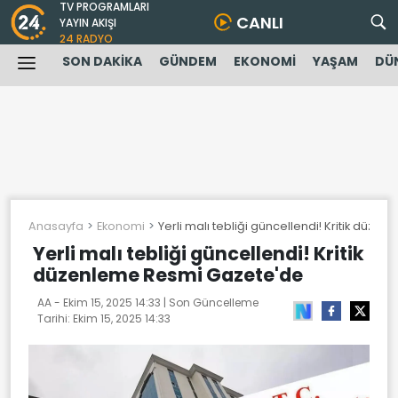
TV PROGRAMLARI
CANLI
YAYIN AKIŞI
24 RADYO
SON DAKİKA
GÜNDEM
EKONOMİ
YAŞAM
DÜ
Anasayfa
Ekonomi
Yerli malı tebliği güncellendi! Kritik düz
Yerli malı tebliği güncellendi! Kritik
düzenleme Resmi Gazete'de
AA -
Ekim 15, 2025 14:33
| Son Güncelleme
Tarihi:
Ekim 15, 2025 14:33