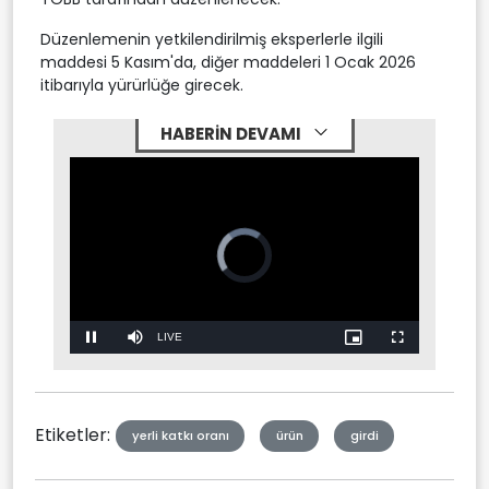
Düzenlemenin yetkilendirilmiş eksperlerle ilgili
maddesi 5 Kasım'da, diğer maddeleri 1 Ocak 2026
itibarıyla yürürlüğe girecek.
HABERİN DEVAMI
Video
Player
is
loading.
Stream
LIVE
Pause
Mute
Picture-
Fullscreen
in-
Picture
Type
Etiketler:
yerli katkı oranı
ürün
girdi