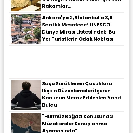
Rakamlar...
Ankara'ya 2,5 İstanbul'a 3,5
Saatlik Mesafede! UNESCO
Dünya Mirası Listesi'ndeki Bu
Yer Turistlerin Odak Noktası
Suça Sürüklenen Çocuklara
Ilişkin Düzenlemeleri Içeren
Kanunun Merak Edilenleri Yanıt
Buldu
"Hürmüz Boğazı Konusunda
Müzakereler Sonuçlanma
Aşamasında"