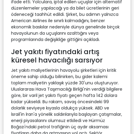
ifade etti. Yolculara, iptal edilen uçuşlar için alternatif
düzenlemeler yapılacağı ya da bilet ücretlerinin geri
ödeneceği taahhüt edildi. Şirket, bu adımın yalnızca
American Airlines ile sınırlı kalmadığını, benzer
ekonomik baskılar nedeniyle dünya genelinde birçok
havayolunun da uçuşlarını azalttığını veya
programlarında değişikliğe gittiğini açıkladı.
Jet yakıtı fiyatındaki artış
küresel havacılığı sarsıyor
Jet yakıtı maliyetlerinin havayolu şirketleri için kritik
öneme sahip olduğu bilinirken, bu gider kalemi
toplam maliyetin yaklaşık yüzde 30'unu oluşturuyor.
Uluslararası Hava Taşımacılığı Birliği'nin verdiği bilgilere
göre, bir varil jet yakıtı fiyatı geçen hafta 142 dolara
kadar yükseldi. Bu rakam, savaş öncesindeki 99
dolarlık seviyeye kıyasla oldukça yüksek. ABD ve
İsrail'in İran'a yönelik saldırılarıyla başlayan çatışmalar,
enerji piyasalarını olumsuz etkiledi ve Hürmüz
Boğazı'ndaki petrol trafiğinin üç aydır aksaması
fiyatların daha da artmasına yol açtı. Sektör