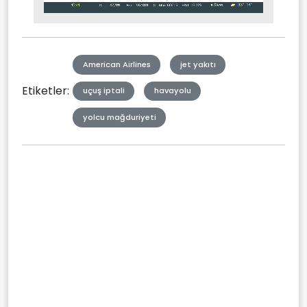
Stream
Mute
Type
American Airlines
jet yakıtı
Etiketler:
uçuş iptali
havayolu
yolcu mağduriyeti