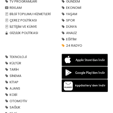
TV PROGRAMLARI
GÜNDEM
REKLAM
EKONOMİ
BİLGİ TOPLUMU HİZMETLERİ
YAŞAM
ÇEREZ POLİTİKASI
SPOR
İLETİŞİM VE KÜNYE
DÜNYA
GİZLİLİK POLİTİKASI
ANALİZ
EĞİTİM
24 RADYO
TEKNOLOJİ
KÜLTÜR
TARİH
SİNEMA
KİTAP
AJANS
KOBİ
OTOMOTİV
SAĞLIK