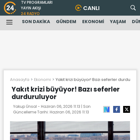
TV PROGRAMLARI
CANLI
YAYIN AKIŞI
24 RADYO
SON DAKİKA
GÜNDEM
EKONOMİ
YAŞAM
DÜ
Anasayfa
Ekonomi
Yakıt krizi büyüyor! Bazı seferler durdurulu
Yakıt krizi büyüyor! Bazı seferler
durduruluyor
Yakup Ünsal -
Haziran 06, 2026 11:13
| Son
Güncelleme Tarihi:
Haziran 06, 2026 11:13