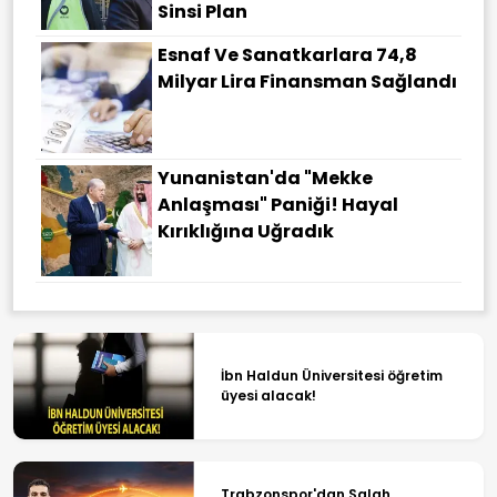
Sinsi Plan
Esnaf Ve Sanatkarlara 74,8
Milyar Lira Finansman Sağlandı
Yunanistan'da "Mekke
Anlaşması" Paniği! Hayal
Kırıklığına Uğradık
İbn Haldun Üniversitesi öğretim
üyesi alacak!
Trabzonspor'dan Salah