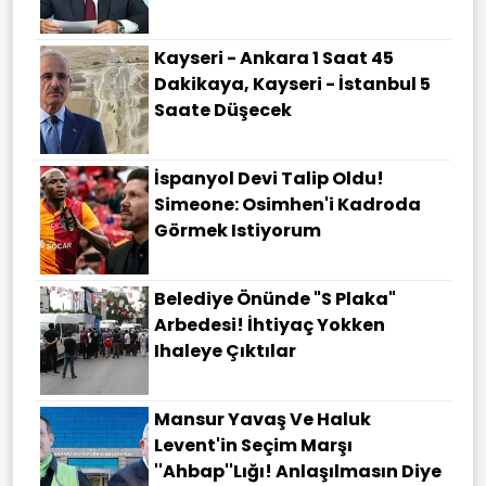
Kayseri - Ankara 1 Saat 45
Dakikaya, Kayseri - İstanbul 5
Saate Düşecek
İspanyol Devi Talip Oldu!
Simeone: Osimhen'i Kadroda
Görmek Istiyorum
Belediye Önünde "S Plaka"
Arbedesi! İhtiyaç Yokken
Ihaleye Çıktılar
Mansur Yavaş Ve Haluk
Levent'in Seçim Marşı
''Ahbap''lığı! Anlaşılmasın Diye