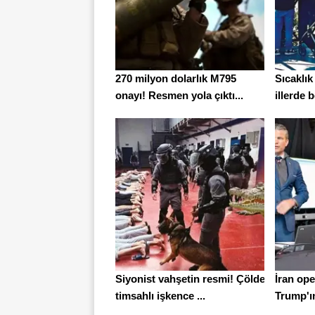
270 milyon dolarlık M795
Sıcaklık
onayı! Resmen yola çıktı...
illerde b
Siyonist vahşetin resmi! Çölde
İran ope
timsahlı işkence ...
Trump'ın