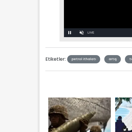
Stream
Unmute
Type
Etiketler:
petrol ithalatı
artış
t