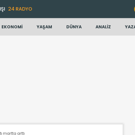
IŞI
24 RADYO
EKONOMİ
YAŞAM
DÜNYA
ANALİZ
YAZ
tı martta arttı