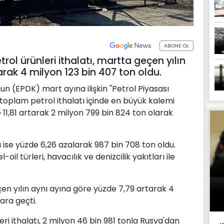
ABONE OL
rol ürünleri ithalatı, martta geçen yılın
arak 4 milyon 123 bin 407 ton oldu.
n (EPDK) mart ayına ilişkin "Petrol Piyasası
toplam petrol ithalatı içinde en büyük kalemi
 11,81 artarak 2 milyon 799 bin 824 ton olarak
 ise yüzde 6,26 azalarak 987 bin 708 ton oldu.
oil türleri, havacılık ve denizcilik yakıtları ile
en yılın aynı ayına göre yüzde 7,79 artarak 4
ara geçti.
ri ithalatı, 2 milyon 46 bin 981 tonla Rusya'dan