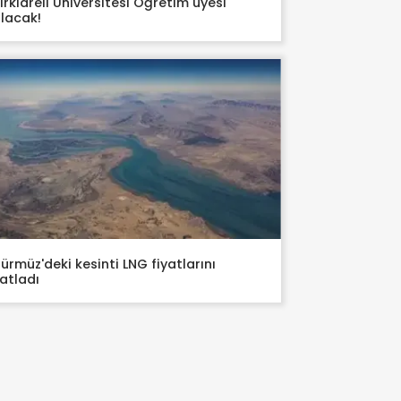
ırklareli Üniversitesi Öğretim üyesi
lacak!
ürmüz'deki kesinti LNG fiyatlarını
atladı