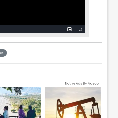
on
Native Ads By Pigeoon