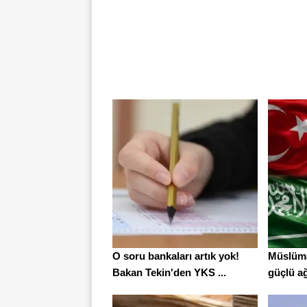
O soru bankaları artık yok!
Müslüma
Bakan Tekin'den YKS ...
güçlü ağ