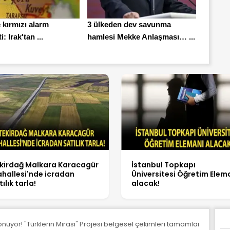
 kırmızı alarm
3 ülkeden dev savunma
i: Irak'tan ...
hamlesi Mekke Anlaşması… ...
kirdağ Malkara Karacagür
İstanbul Topkapı
hallesi'nde icradan
Üniversitesi Öğretim Elem
tılık tarla!
alacak!
dönüyor! "Türklerin Mirası" Projesi belgesel çekimleri tamamlandı