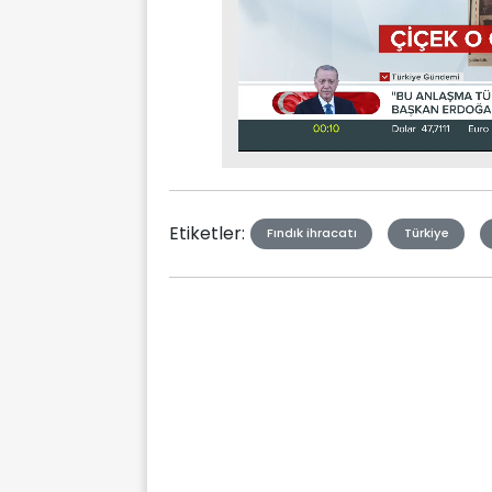
Stream
Mute
Type
Etiketler:
Fındık ihracatı
Türkiye