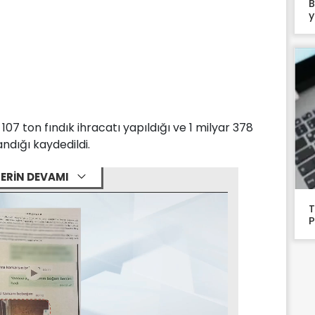
B
y
07 ton fındık ihracatı yapıldığı ve 1 milyar 378
ndığı kaydedildi.
ERİN DEVAMI
T
P