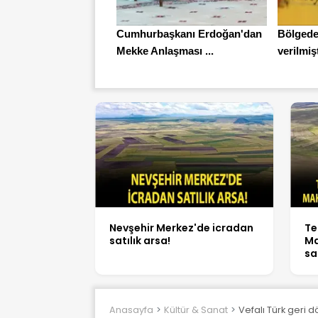
Cumhurbaşkanı Erdoğan'dan
Bölgede
Mekke Anlaşması ...
verilmişt
Nevşehir Merkez'de icradan
Te
satılık arsa!
Ma
sa
Anasayfa
Kültür & Sanat
Vefalı Türk geri 