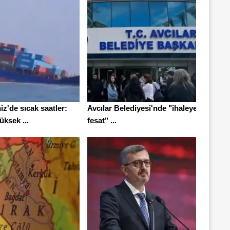
z'de sıcak saatler:
Avcılar Belediyesi'nde "ihaleye
ksek ...
fesat" ...