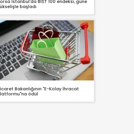
orsa İstanbul'da BIST 100 endeksi, güne
ükselişle başladı
icaret Bakanlığının "E-Kolay İhracat
latformu"na ödül