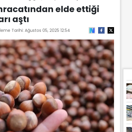
ihracatından elde ettiği
arı aştı
leme Tarihi:
Ağustos 05, 2025 12:54