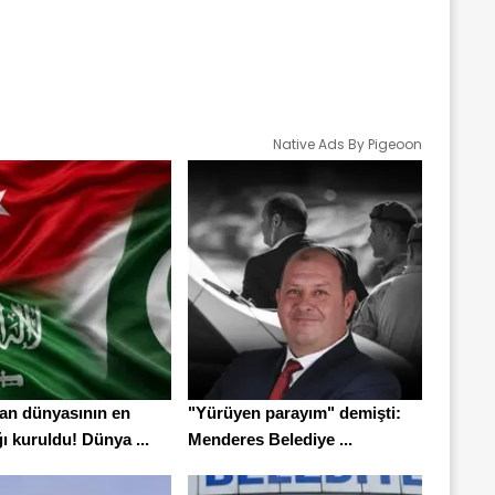
Native Ads By Pigeoon
n dünyasının en
"Yürüyen parayım" demişti:
ı kuruldu! Dünya ...
Menderes Belediye ...