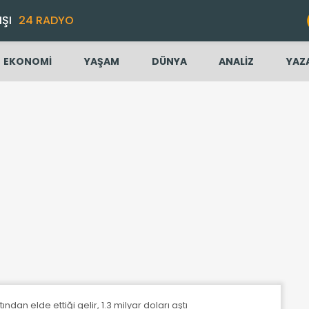
IŞI
24 RADYO
EKONOMİ
YAŞAM
DÜNYA
ANALİZ
YAZ
tından elde ettiği gelir, 1.3 milyar doları aştı