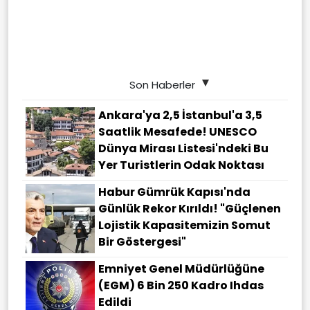
Son Haberler
Ankara'ya 2,5 İstanbul'a 3,5
Saatlik Mesafede! UNESCO
Dünya Mirası Listesi'ndeki Bu
Yer Turistlerin Odak Noktası
Habur Gümrük Kapısı'nda
Günlük Rekor Kırıldı! "Güçlenen
Lojistik Kapasitemizin Somut
Bir Göstergesi"
Emniyet Genel Müdürlüğüne
(EGM) 6 Bin 250 Kadro Ihdas
Edildi