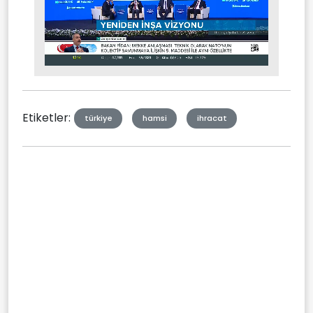
Stream
Mute
Type
Etiketler:
türkiye
hamsi
ihracat