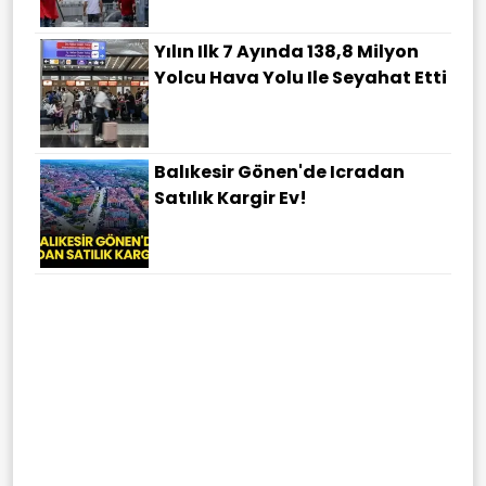
Yılın Ilk 7 Ayında 138,8 Milyon
Yolcu Hava Yolu Ile Seyahat Etti
Balıkesir Gönen'de Icradan
Satılık Kargir Ev!