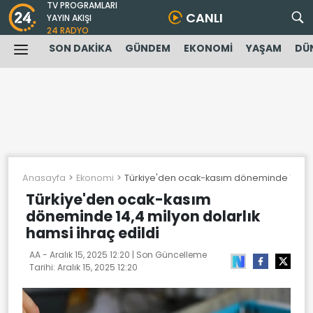
TV PROGRAMLARI
CANLI
YAYIN AKIŞI
24 RADYO
SON DAKİKA
GÜNDEM
EKONOMİ
YAŞAM
DÜ
Anasayfa
Ekonomi
Türkiye'den ocak-kasım döneminde 14,4 mil
Türkiye'den ocak-kasım
döneminde 14,4 milyon dolarlık
hamsi ihraç edildi
AA -
Aralık 15, 2025 12:20
| Son Güncelleme
Tarihi:
Aralık 15, 2025 12:20