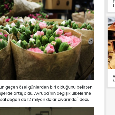
T
t
A
k
un geçen özel günlerden biri olduğunu belirten
işlerde artış oldu. Avrupa'nın değişik ülkelerine
al değeri de 12 milyon dolar civarında." dedi.