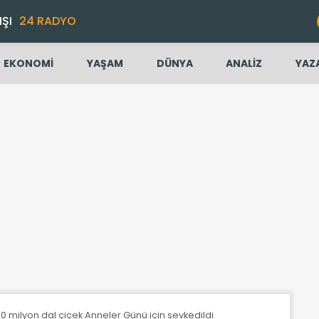
IŞI
24 RADYO
EKONOMİ
YAŞAM
DÜNYA
ANALİZ
YAZ
0 milyon dal çiçek Anneler Günü için sevkedildi