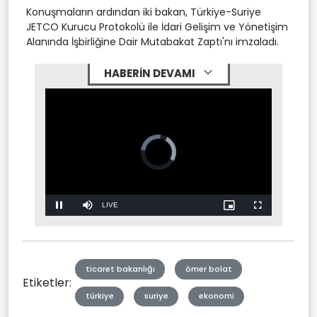
Konuşmaların ardından iki bakan, Türkiye-Suriye
JETCO Kurucu Protokolü ile İdari Gelişim ve Yönetişim
Alanında İşbirliğine Dair Mutabakat Zaptı'nı imzaladı.
HABERİN DEVAMI
Video
Player
is
loading.
Stream
LIVE
Pause
Mute
Picture-
Fullscreen
in-
Picture
Type
ticaret bakanlığı
ömer bolat
Etiketler:
türkiye
suriye
ekonomi