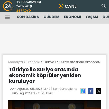
TV PROGRAMLARI
CANLI
YAYIN AKIŞI
24 RADYO
SON DAKİKA
GÜNDEM
EKONOMİ
YAŞAM
DÜ
Anasayfa
Ekonomi
Türkiye ile Suriye arasında ekonomik köpr
Türkiye ile Suriye arasında
ekonomik köprüler yeniden
kuruluyor
AA -
Ağustos 05, 2025 13:40
| Son Güncelleme
Tarihi:
Ağustos 05, 2025 13:40