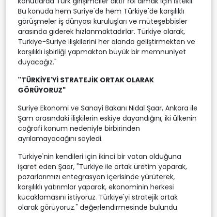
konutlarda Türk girişimciler aktif rol almak için istekli.
Bu konuda hem Suriye'de hem Türkiye'de karşılıklı
görüşmeler iş dünyası kuruluşları ve müteşebbisler
arasında giderek hızlanmaktadırlar. Türkiye olarak,
Türkiye-Suriye ilişkilerini her alanda geliştirmekten ve
karşılıklı işbirliği yapmaktan büyük bir memnuniyet
duyacağız."
"TÜRKİYE'Yİ STRATEJİK ORTAK OLARAK
GÖRÜYORUZ"
Suriye Ekonomi ve Sanayi Bakanı Nidal Şaar, Ankara ile
Şam arasındaki ilişkilerin eskiye dayandığını, iki ülkenin
coğrafi konum nedeniyle birbirinden
ayrılamayacağını söyledi.
Türkiye'nin kendileri için ikinci bir vatan olduğuna
işaret eden Şaar, "Türkiye ile ortak üretim yaparak,
pazarlarımızı entegrasyon içerisinde yürüterek,
karşılıklı yatırımlar yaparak, ekonominin herkesi
kucaklamasını istiyoruz. Türkiye'yi stratejik ortak
olarak görüyoruz." değerlendirmesinde bulundu.