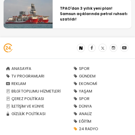
TPAO'dan 3 yıllık yeni plan!
Samsun açıklarında petrol ruhsatı
uzatıldı!
ANASAYFA
SPOR
TV PROGRAMLARI
GÜNDEM
REKLAM
EKONOMİ
BİLGİ TOPLUMU HİZMETLERİ
YAŞAM
ÇEREZ POLİTİKASI
SPOR
İLETİŞİM VE KÜNYE
DÜNYA
GİZLİLİK POLİTİKASI
ANALİZ
EĞİTİM
24 RADYO