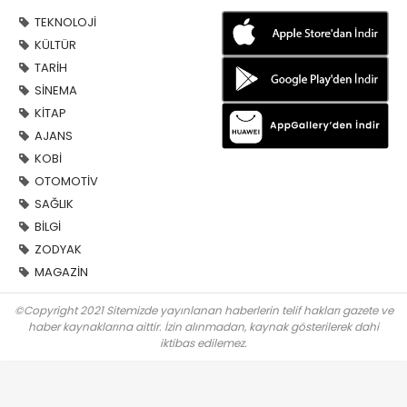
TEKNOLOJİ
KÜLTÜR
TARİH
SİNEMA
KİTAP
AJANS
KOBİ
OTOMOTİV
SAĞLIK
BİLGİ
ZODYAK
MAGAZİN
©Copyright 2021 Sitemizde yayınlanan haberlerin telif hakları gazete ve
haber kaynaklarına aittir. İzin alınmadan, kaynak gösterilerek dahi
iktibas edilemez.