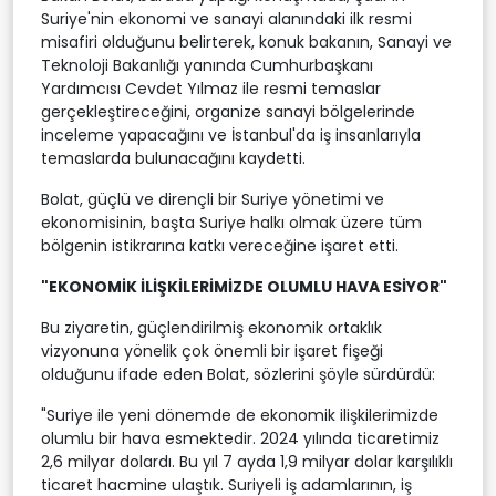
Suriye'nin ekonomi ve sanayi alanındaki ilk resmi
misafiri olduğunu belirterek, konuk bakanın, Sanayi ve
Teknoloji Bakanlığı yanında Cumhurbaşkanı
Yardımcısı Cevdet Yılmaz ile resmi temaslar
gerçekleştireceğini, organize sanayi bölgelerinde
inceleme yapacağını ve İstanbul'da iş insanlarıyla
temaslarda bulunacağını kaydetti.
Bolat, güçlü ve dirençli bir Suriye yönetimi ve
ekonomisinin, başta Suriye halkı olmak üzere tüm
bölgenin istikrarına katkı vereceğine işaret etti.
"EKONOMİK İLİŞKİLERİMİZDE OLUMLU HAVA ESİYOR"
Bu ziyaretin, güçlendirilmiş ekonomik ortaklık
vizyonuna yönelik çok önemli bir işaret fişeği
olduğunu ifade eden Bolat, sözlerini şöyle sürdürdü:
"Suriye ile yeni dönemde de ekonomik ilişkilerimizde
olumlu bir hava esmektedir. 2024 yılında ticaretimiz
2,6 milyar dolardı. Bu yıl 7 ayda 1,9 milyar dolar karşılıklı
ticaret hacmine ulaştık. Suriyeli iş adamlarının, iş