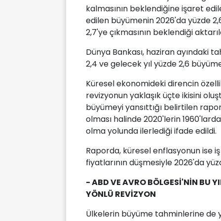
kalmasının beklendiğine işaret edi
edilen büyümenin 2026'da yüzde 2,
2,7'ye çıkmasının beklendiği aktarıl
Dünya Bankası, haziran ayındaki ta
2,4 ve gelecek yıl yüzde 2,6 büyüm
Küresel ekonomideki direncin özelli
revizyonun yaklaşık üçte ikisini olu
büyümeyi yansıttığı belirtilen rap
olması halinde 2020'lerin 1960'lard
olma yolunda ilerlediği ifade edildi.
Raporda, küresel enflasyonun ise iş
fiyatlarının düşmesiyle 2026'da yüz
- ABD VE AVRO BÖLGESİ'NİN BU Y
YÖNLÜ REVİZYON
Ülkelerin büyüme tahminlerine de y