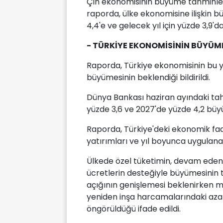
Çin ekonomisinin büyüme tahminleri
raporda, ülke ekonomisine ilişkin b
4,4'e ve gelecek yıl için yüzde 3,9'da
- TÜRKİYE EKONOMİSİNİN BÜYÜME
Raporda, Türkiye ekonomisinin bu yı
büyümesinin beklendiği bildirildi.
Dünya Bankası haziran ayındaki tah
yüzde 3,6 ve 2027'de yüzde 4,2 bü
Raporda, Türkiye'deki ekonomik faali
yatırımları ve yıl boyunca uygulan
Ülkede özel tüketimin, devam eden
ücretlerin desteğiyle büyümesinin ta
açığının genişlemesi beklenirken mal
yeniden inşa harcamalarındaki aza
öngörüldüğü ifade edildi.