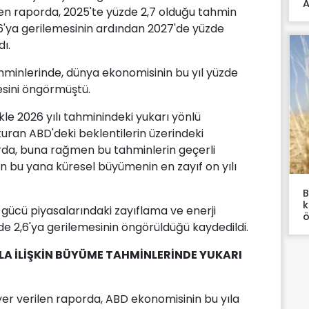
A
len raporda, 2025'te yüzde 2,7 olduğu tahmin
6'ya gerilemesinin ardından 2027'de yüzde
dı.
hminlerinde, dünya ekonomisinin bu yıl yüzde
esini öngörmüştü.
kle 2026 yılı tahminindeki yukarı yönlü
şturan ABD'deki beklentilerin üzerindeki
orda, buna rağmen bu tahminlerin geçerli
an bu yana küresel büyümenin en zayıf on yılı
B
k
 gücü piyasalarındaki zayıflama ve enerji
ö
de 2,6'ya gerilemesinin öngörüldüğü kaydedildi.
ILA İLİŞKİN BÜYÜME TAHMİNLERİNDE YUKARI
er verilen raporda, ABD ekonomisinin bu yıla