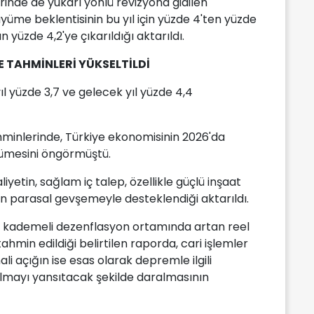
nde de yukarı yönlü revizyona gidilen
üyüme beklentisinin bu yıl için yüzde 4'ten yüzde
n yüzde 4,2'ye çıkarıldığı aktarıldı.
 TAHMİNLERİ YÜKSELTİLDİ
l yüzde 3,7 ve gelecek yıl yüzde 4,4
minlerinde, Türkiye ekonomisinin 2026'da
yümesini öngörmüştü.
yetin, sağlam iç talep, özellikle güçlü inşaat
an parasal gevşemeyle desteklendiği aktarıldı.
 kademeli dezenflasyon ortamında artan reel
hmin edildiği belirtilen raporda, cari işlemler
i açığın ise esas olarak depremle ilgili
lmayı yansıtacak şekilde daralmasının