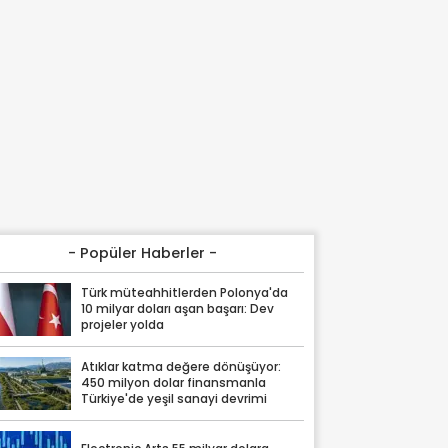
- Popüler Haberler -
Türk müteahhitlerden Polonya'da
10 milyar doları aşan başarı: Dev
projeler yolda
Atıklar katma değere dönüşüyor:
450 milyon dolar finansmanla
Türkiye'de yeşil sanayi devrimi