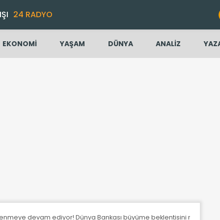
IŞI
24 RADYO
EKONOMİ
YAŞAM
DÜNYA
ANALİZ
YAZ
lenmeye devam ediyor! Dünya Bankası büyüme beklentisini revize etti