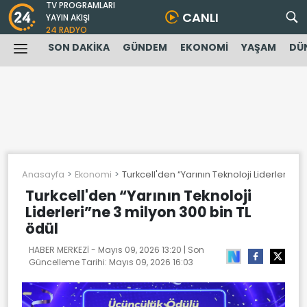
TV PROGRAMLARI
CANLI
YAYIN AKIŞI
24 RADYO
SON DAKİKA
GÜNDEM
EKONOMİ
YAŞAM
DÜ
Anasayfa
Ekonomi
Turkcell'den “Yarının Teknoloji Liderleri”ne
Turkcell'den “Yarının Teknoloji
Liderleri”ne 3 milyon 300 bin TL
ödül
HABER MERKEZİ -
Mayıs 09, 2026 13:20
| Son
Güncelleme Tarihi:
Mayıs 09, 2026 16:03