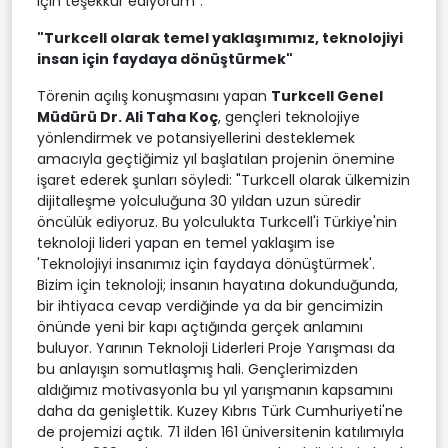
için teşekkür ediyorum".
"Turkcell olarak temel yaklaşımımız, teknolojiyi
insan için faydaya dönüştürmek"
Törenin açılış konuşmasını yapan
Turkcell Genel
Müdürü Dr. Ali Taha Koç
, gençleri teknolojiye
yönlendirmek ve potansiyellerini desteklemek
amacıyla geçtiğimiz yıl başlatılan projenin önemine
işaret ederek şunları söyledi: "Turkcell olarak ülkemizin
dijitalleşme yolculuğuna 30 yıldan uzun süredir
öncülük ediyoruz. Bu yolculukta Turkcell'i Türkiye'nin
teknoloji lideri yapan en temel yaklaşım ise
'Teknolojiyi insanımız için faydaya dönüştürmek'.
Bizim için teknoloji; insanın hayatına dokunduğunda,
bir ihtiyaca cevap verdiğinde ya da bir gencimizin
önünde yeni bir kapı açtığında gerçek anlamını
buluyor. Yarının Teknoloji Liderleri Proje Yarışması da
bu anlayışın somutlaşmış hali. Gençlerimizden
aldığımız motivasyonla bu yıl yarışmanın kapsamını
daha da genişlettik. Kuzey Kıbrıs Türk Cumhuriyeti'ne
de projemizi açtık. 71 ilden 161 üniversitenin katılımıyla