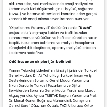
aldı. Eneratics, veri merkezlerinde enerji maliyeti ve
karbon ayak izini düşürmek için IT iş yükü, soğutma
(HVAC) ve batarya sistemlerini koordine eden gerçek
zamanlı bir enerji orkestrasyon katmanı sunuyor.
"Ölçeklenme Potansiyeli" ödülünün sahibi
"KazAI"
projesi oldu. Yarışmaya katılan ve trafik kazaları
sonrası manuel yürütülen ve haftalar sürebilen hasar
tespiti, kusur oranı belirleme ve maliyet hesaplama
süreçlerini dijitalleştirerek, operasyonel yükü ortadan
kaldırmayı hedefliyor.
Ödül kazanan ekipleri jüri belirledi
Yarının Teknoloji Liderleri'nin ikinci yıl jürisinde; Turkcell
Genel Müdürü Dr. Ali Taha Koç, Turkcell İnsan ve İş
Desteklerinden Sorumlu Genel Müdür Yardımcısı
Erkan Durdu ile Turkcell Pazarlama ve Dijital
Servislerden Sorumlu Genel Müdür Yardımcısı Murat
Akgüç yer aldı. Ayrıca TÜBİTAK Başkan Yardımcısı Prof.
Dr. Mesut Güner, Bağımsız Mühendislik Danışmanı
Cemal Şeref Oğuzhan Öztürk, TAZI AI Kurucu Ortak