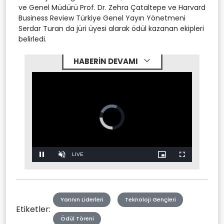
ve Genel Müdürü Prof. Dr. Zehra Çataltepe ve Harvard
Business Review Türkiye Genel Yayın Yönetmeni
Serdar Turan da jüri üyesi alarak ödül kazanan ekipleri
belirledi.
HABERİN DEVAMI
Video
Player
is
loading.
Stream
LIVE
Pause
Unmute
Picture-
Fullscreen
in-
Picture
Type
Yarının Liderleri
Teknoloji Gençleri
Etiketler:
Ödül Töreni