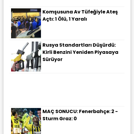
Komşusuna Av Tüfeğiyle Ateş
Açtı: 1 Ölü, 1 Yaralı
Rusya Standartları Düşürdü:
Kirli Benzini Yeniden Piyasaya
Sürüyor
Şanlıurfa'da Akrabaların Mal
Kavgası Meydan Savaşına
Döndü: Çok Sayıda Yaralı Var
MAÇ SONUCU: Fenerbahçe: 2 -
Sturm Graz: 0