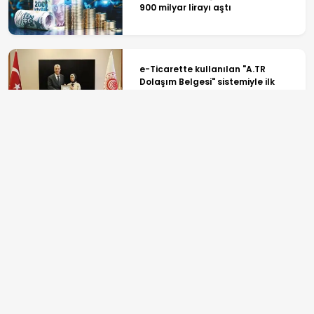
900 milyar lirayı aştı
e-Ticarette kullanılan "A.TR
Dolaşım Belgesi" sistemiyle ilk
ihracat gerçekleştirildi
Ağustos'ta 10,3 milyar TL engelli ve
yaşlı aylıkları hesaplara yatırıldı!
ANASAYFA
SPOR
TV PROGRAMLARI
GÜNDEM