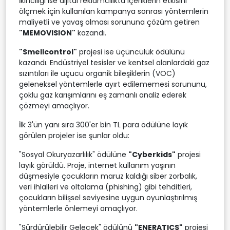
İkinciliği ise dijital reklamcılıkta içeriklerin etkisini
ölçmek için kullanılan kampanya sonrası yöntemlerin
maliyetli ve yavaş olması sorununa çözüm getiren
"MEMOVISION"
kazandı.
"Smellcontrol"
projesi ise üçüncülük ödülünü
kazandı. Endüstriyel tesisler ve kentsel alanlardaki gaz
sızıntıları ile uçucu organik bileşiklerin (VOC)
geleneksel yöntemlerle ayırt edilememesi sorununu,
çoklu gaz karışımlarını eş zamanlı analiz ederek
çözmeyi amaçlıyor.
İlk 3'ün yanı sıra 300'er bin TL para ödülüne layık
görülen projeler ise şunlar oldu:
"Sosyal Okuryazarlılık" ödülüne
"Cyberkids"
projesi
layık görüldü. Proje, internet kullanım yaşının
düşmesiyle çocukların maruz kaldığı siber zorbalık,
veri ihlalleri ve oltalama (phishing) gibi tehditleri,
çocukların bilişsel seviyesine uygun oyunlaştırılmış
yöntemlerle önlemeyi amaçlıyor.
"Sürdürülebilir Gelecek" ödülünü
"ENERATICS"
projesi