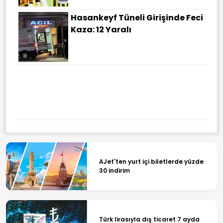
Hasankeyf Tüneli Girişinde Feci
Kaza: 12 Yaralı
Şehit Aileleri Ve Gaziler Için
Tarihi Adım: Malul
Sayılmayanlara Ilk Kez Maaş
Bağlanıyor
AJet'ten yurt içi biletlerde yüzde
30 indirim
Türk lirasıyla dış ticaret 7 ayda