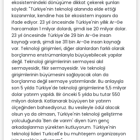
ekosistemindeki dönüşüme dikkat çekerek şunları
söyledi: "Türkiye'nin teknoloji alanında elde ettiği
kazanımlar, kendine has bir ekosistem inşasını da
ifade ediyor. 23 yıl öncesinde Türkiye'nin yıllık Ar-Ge
harcamaları 1 milyar dolardı, şimdi ise 20 milyar dolar.
23 yıl öncesinde Türkiye'de 29 bin Ar-Ge insan
kaynağı vardı, şimdi ise 311 bin Ar-Ge insan kaynağı
var. Teknoloji girişimleri, diğer alanlardan farklı olarak
borçlanma enstrümanlarıyla büyüyebilecek yapılar
değil. Teknoloji girişimlerinin sermayesi akıl
sermayesidir, fikir sermayesidir. Ve teknoloji
girişimlerinin büyümesini sağlayacak olan da
borçlanma değil sermaye yatırımlarıdır. Bu anlayışla
son 5 yılda Türkiye'de teknoloji girişimlerine 5,5 milyar
dolar yatırım yapıldı. Bir önceki 5 yılda bu tutar 550
milyon dolardı. Katlanarak büyüyen bir yatırım
ölçeğinden bahsediyoruz. Bu vesileyle ödül alacak
olsun ya da olmasın, Türkiye'nin teknoloji geliştirme
yolculuğunda 'Ben de varım' diyen tüm genç
arkadaşlarımızı yürekten kutluyorum. Türkiye'nin
teknoloji lideri Turkcell'e bu muhteşem organizasyon