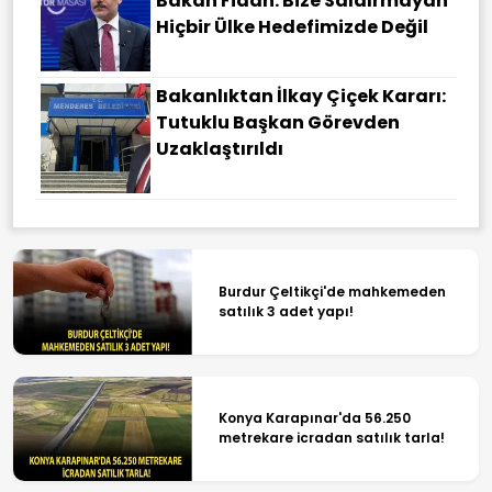
Bakan Fidan: Bize Saldırmayan
Hiçbir Ülke Hedefimizde Değil
Bakanlıktan İlkay Çiçek Kararı:
Tutuklu Başkan Görevden
Uzaklaştırıldı
Burdur Çeltikçi'de mahkemeden
satılık 3 adet yapı!
Konya Karapınar'da 56.250
metrekare icradan satılık tarla!