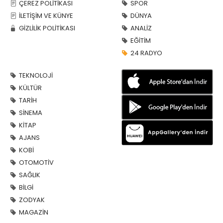
ÇEREZ POLİTİKASI
SPOR
İLETİŞİM VE KÜNYE
DÜNYA
GİZLİLİK POLİTİKASI
ANALİZ
EĞİTİM
24 RADYO
TEKNOLOJİ
KÜLTÜR
TARİH
SİNEMA
KİTAP
AJANS
KOBİ
OTOMOTİV
SAĞLIK
BİLGİ
ZODYAK
MAGAZİN