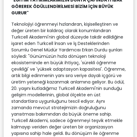
"EĞİTİM YATIRIMLARIMIZIN DÜNYA ÇAPINDA İTİBAR
GÖREREK ÖDÜLLENDİRİLMESİ BİZİM İÇİN BÜYÜK
GURUR"
Teknolojiyi öğrenmeyi hızlandıran, kişiselleştiren ve
değer üreten bir kaldıraç olarak konumlandıran
Turkcell Akademi'nin global düzeyde takdir edildiğine
işaret eden Turkcell İnsan ve İş Desteklerinden
Sorumlu Genel Müdür Yardımcısı Erkan Durdu şunları
söyledi: "Günümüzün hızla dönüşen teknoloji
ekosisteminde en büyük ihtiyaç, 'sürekli öğrenme
çevikliği' ve 'yüksek adaptasyon kapasitesi'. Öğrenme,
artık bilgi edinmenin yanı sıra veriye dayalı içgörü ve
üretim yeteneği kazanmak anlamına geliyor. Bu ödül,
20. yaşını kutladığımız Turkcell Akademi'nin sunduğu
gelişim modellerinin, global ölçekte en üst
standartlara uygunluğunu tescil ediyor. Aynı
zamanda mevcut stratejimizin doğruluğunu
yansıtması bakımından da büyük öneme sahip.
Turkcell Akademi, sadece öğrenmeyi teşvik etmekle
kalmayıp veriden değer üreten bir organizasyon
yapısına sahip hale geldi. Bu dönüşüm ile öğrenme