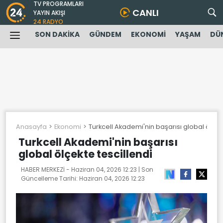
TV PROGRAMLARI
CANLI
YAYIN AKIŞI
24 RADYO
SON DAKİKA
GÜNDEM
EKONOMİ
YAŞAM
DÜ
Anasayfa
Ekonomi
Turkcell Akademi'nin başarısı global ölçek
Turkcell Akademi'nin başarısı
global ölçekte tescillendi
HABER MERKEZİ -
Haziran 04, 2026 12:23
| Son
Güncelleme Tarihi:
Haziran 04, 2026 12:23