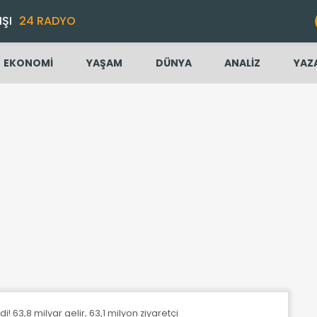
IŞI
24 RADYO
EKONOMİ
YAŞAM
DÜNYA
ANALİZ
YAZ
! 63,8 milyar gelir, 63,1 milyon ziyaretçi