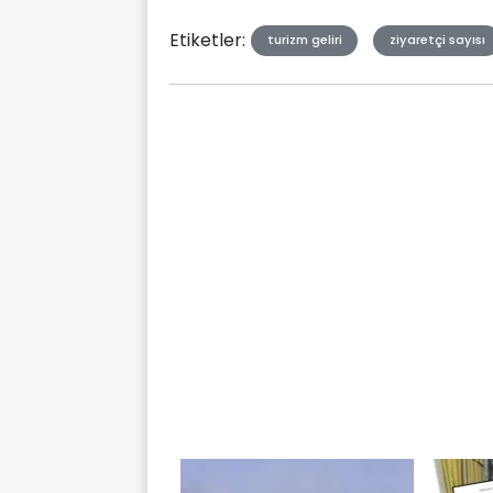
Etiketler:
turizm geliri
ziyaretçi sayısı