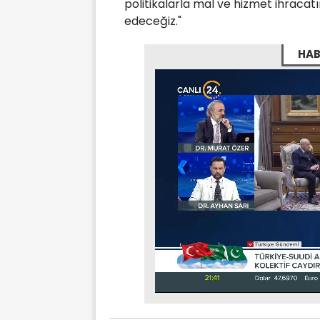
politikalarla mal ve hizmet ihrac
edeceğiz."
HAB
Stream
Mute
Type