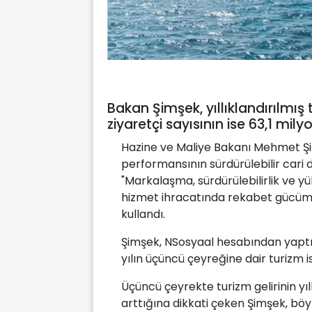
Bakan Şimşek, yıllıklandırılmış 
ziyaretçi sayısının ise 63,1 milyo
Hazine ve Maliye Bakanı Mehmet Şim
performansının sürdürülebilir cari d
"Markalaşma, sürdürülebilirlik ve y
hizmet ihracatında rekabet gücümü
kullandı.
Şimşek, NSosyaal hesabından yaptığı
yılın üçüncü çeyreğine dair turizm is
Üçüncü çeyrekte turizm gelirinin yıll
arttığına dikkati çeken Şimşek, böyle