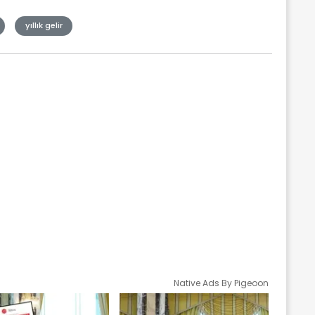
yıllık gelir
Native Ads By Pigeoon