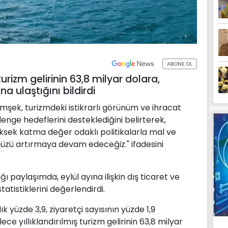
ABONE OL
turizm gelirinin 63,8 milyar dolara,
na ulaştığını bildirdi
şek, turizmdeki istikrarlı görünüm ve ihracat
enge hedeflerini desteklediğini belirterek,
üksek katma değer odaklı politikalarla mal ve
zü artırmaya devam edeceğiz." ifadesini
 paylaşımda, eylül ayına ilişkin dış ticaret ve
tatistiklerini değerlendirdi.
ık yüzde 3,9, ziyaretçi sayısının yüzde 1,9
ce yıllıklandırılmış turizm gelirinin 63,8 milyar