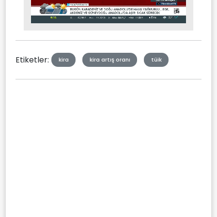
Stream
Mute
Type
Etiketler:
kira
kira artış oranı
tüik