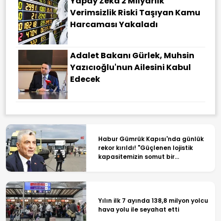
Yapay Zeka 2 Milyarlık
Verimsizlik Riski Taşıyan Kamu
Harcaması Yakaladı
Adalet Bakanı Gürlek, Muhsin
Yazıcıoğlu'nun Ailesini Kabul
Edecek
Habur Gümrük Kapısı'nda günlük
rekor kırıldı! "Güçlenen lojistik
kapasitemizin somut bir
göstergesi"
Yılın ilk 7 ayında 138,8 milyon yolcu
hava yolu ile seyahat etti