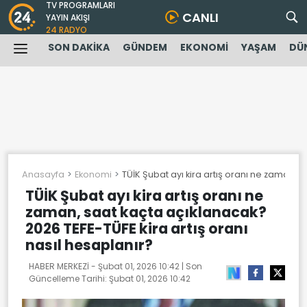
TV PROGRAMLARI
CANLI
YAYIN AKIŞI
24 RADYO
SON DAKİKA
GÜNDEM
EKONOMİ
YAŞAM
DÜ
Anasayfa
Ekonomi
TÜİK Şubat ayı kira artış oranı ne zaman, s
TÜİK Şubat ayı kira artış oranı ne
zaman, saat kaçta açıklanacak?
2026 TEFE-TÜFE kira artış oranı
nasıl hesaplanır?
HABER MERKEZİ -
Şubat 01, 2026 10:42
| Son
Güncelleme Tarihi:
Şubat 01, 2026 10:42