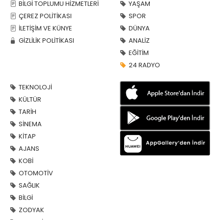
BİLGİ TOPLUMU HİZMETLERİ
YAŞAM
ÇEREZ POLİTİKASI
SPOR
İLETİŞİM VE KÜNYE
DÜNYA
GİZLİLİK POLİTİKASI
ANALİZ
EĞİTİM
24 RADYO
TEKNOLOJİ
KÜLTÜR
TARİH
SİNEMA
KİTAP
AJANS
KOBİ
OTOMOTİV
SAĞLIK
BİLGİ
ZODYAK