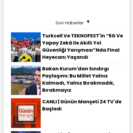
Son Haberler
Turkcell Ve TEKNOFEST'in “5G Ve
Yapay Zekâ Ile Akıllı Yol
Güvenliği Yarışması”nda Final
Heyecanı Yaşandı
Bakan Kurum'dan Sındırgı
Paylaşımı: Bu Millet Yalnız
Kalmadı, Yalnız Bırakmadık,
Bırakmayız
CANLI | Günün Manşeti 24 TV'de
Başladı