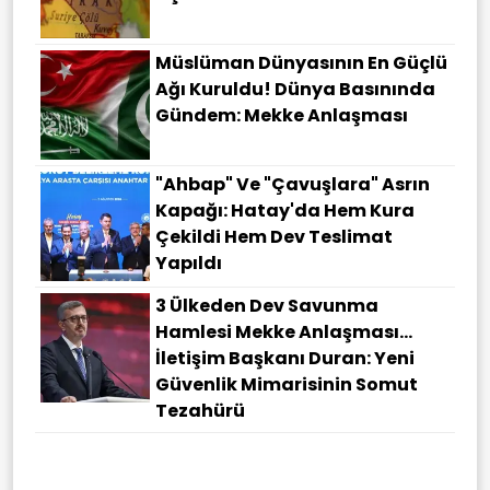
Müslüman Dünyasının En Güçlü
Ağı Kuruldu! Dünya Basınında
Gündem: Mekke Anlaşması
"Ahbap" Ve "çavuşlara" Asrın
Kapağı: Hatay'da Hem Kura
Çekildi Hem Dev Teslimat
Yapıldı
3 Ülkeden Dev Savunma
Hamlesi Mekke Anlaşması…
İletişim Başkanı Duran: Yeni
Güvenlik Mimarisinin Somut
Tezahürü