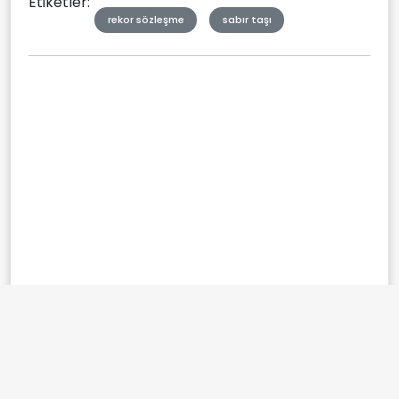
Etiketler:
rekor sözleşme
sabır taşı