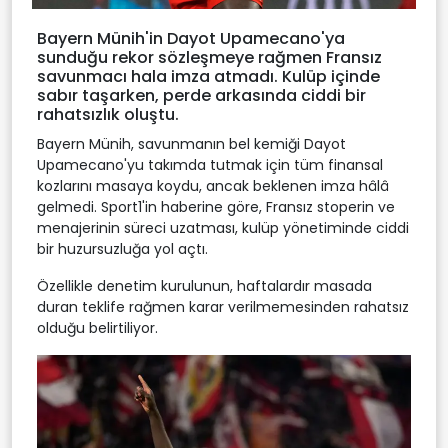
Bayern Münih'in Dayot Upamecano'ya
sunduğu rekor sözleşmeye rağmen Fransız
savunmacı hala imza atmadı. Kulüp içinde
sabır taşarken, perde arkasında ciddi bir
rahatsızlık oluştu.
Bayern Münih, savunmanın bel kemiği Dayot
Upamecano'yu takımda tutmak için tüm finansal
kozlarını masaya koydu, ancak beklenen imza hâlâ
gelmedi. Sport1'in haberine göre, Fransız stoperin ve
menajerinin süreci uzatması, kulüp yönetiminde ciddi
bir huzursuzluğa yol açtı.
Özellikle denetim kurulunun, haftalardır masada
duran teklife rağmen karar verilmemesinden rahatsız
olduğu belirtiliyor.