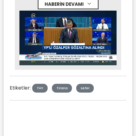
HABERİN DEVAMI
Stream
Mute
Type
Etiketler:
THY
Tirana
sefer