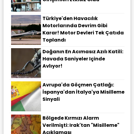
Türkiye'den Havacılık
Motorlarında Devrim Gibi
Karar! Motor Devleri Tek Çatıda
Toplandı
Doğanın En Acımasız Azılı Katili:
Havada Saniyeler Içinde
Avlıyor!
Avrupa'da Göçmen Çatlağı:
İspanya'dan İtalya'ya Misilleme
Sinyali
Bölgede Kırmızı Alarm
Verilmişti: Irak'tan "misilleme"
Açıklaması