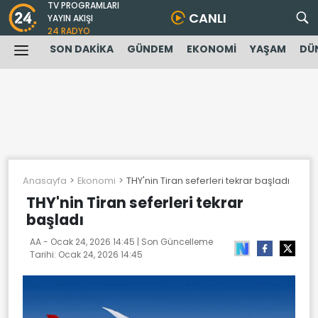
TV PROGRAMLARI
CANLI
YAYIN AKIŞI
24 RADYO
SON DAKİKA
GÜNDEM
EKONOMİ
YAŞAM
DÜ
Anasayfa
Ekonomi
THY'nin Tiran seferleri tekrar başladı
THY'nin Tiran seferleri tekrar
başladı
AA -
Ocak 24, 2026 14:45
| Son Güncelleme
Tarihi:
Ocak 24, 2026 14:45