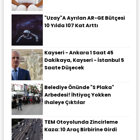
"Uzay"a Ayrılan AR-GE Bütçesi
10 Yılda 107 Kat Arttı
Kayseri - Ankara 1 Saat 45
Dakikaya, Kayseri - İstanbul 5
Saate Düşecek
Belediye Önünde "S Plaka"
Arbedesi! İhtiyaç Yokken
Ihaleye Çıktılar
TEM Otoyolunda Zincirleme
Kaza: 10 Araç Birbirine Girdi