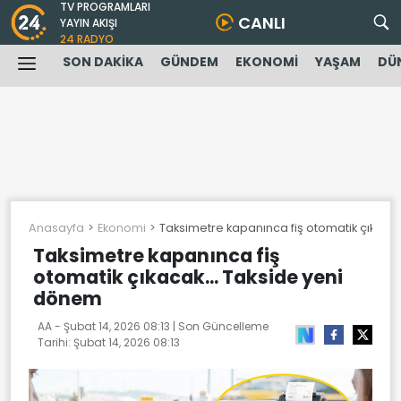
TV PROGRAMLARI
CANLI
YAYIN AKIŞI
24 RADYO
SON DAKİKA
GÜNDEM
EKONOMİ
YAŞAM
DÜ
Anasayfa
Ekonomi
Taksimetre kapanınca fiş otomatik çıkaca
Taksimetre kapanınca fiş
otomatik çıkacak... Takside yeni
dönem
AA -
Şubat 14, 2026 08:13
| Son Güncelleme
Tarihi:
Şubat 14, 2026 08:13