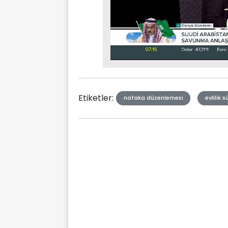
Stream
Mute
Type
Etiketler:
nafaka düzenlemesi
evlilik s