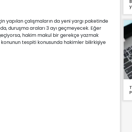
B
y
çin yapılan çalışmaların da yeni yargı paketinde
da, duruşma araları 3 ayı geçmeyecek. Eğer
ı geçiyorsa, hakim makul bir gerekçe yazmak
 konunun tespiti konusunda hakimler bilirkişiye
T
P