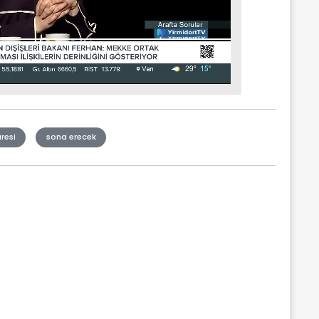
üresi
sona erecek