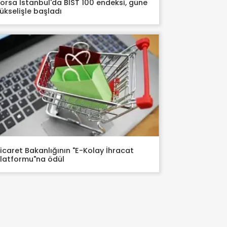
orsa İstanbul'da BIST 100 endeksi, güne
ükselişle başladı
icaret Bakanlığının "E-Kolay İhracat
latformu"na ödül