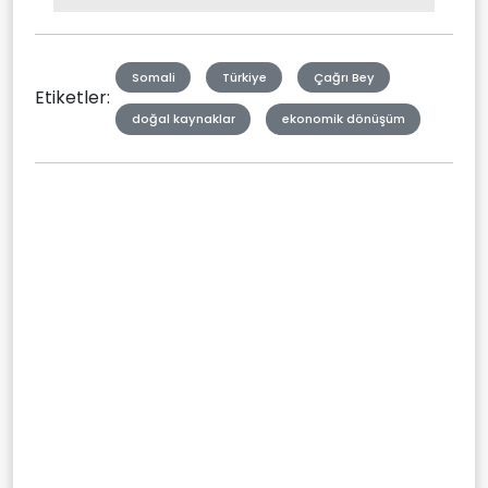
Type
Somali
Türkiye
Çağrı Bey
Etiketler:
doğal kaynaklar
ekonomik dönüşüm