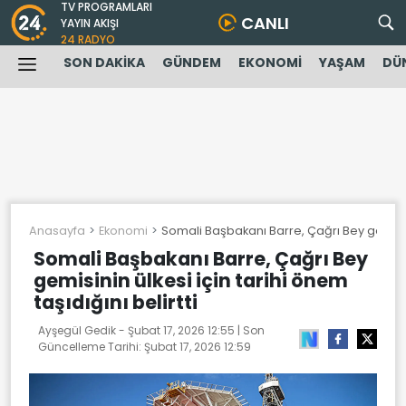
TV PROGRAMLARI
CANLI
YAYIN AKIŞI
24 RADYO
SON DAKİKA
GÜNDEM
EKONOMİ
YAŞAM
DÜ
Anasayfa
Ekonomi
Somali Başbakanı Barre, Çağrı Bey gemisinin
Somali Başbakanı Barre, Çağrı Bey
gemisinin ülkesi için tarihi önem
taşıdığını belirtti
Ayşegül Gedik -
Şubat 17, 2026 12:55
| Son
Güncelleme Tarihi:
Şubat 17, 2026 12:59