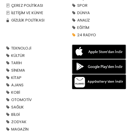
ÇEREZ POLİTİKASI
SPOR
İLETİŞİM VE KÜNYE
DÜNYA
GİZLİLİK POLİTİKASI
ANALİZ
EĞİTİM
24 RADYO
TEKNOLOJİ
KÜLTÜR
TARİH
SİNEMA
KİTAP
AJANS
KOBİ
OTOMOTİV
SAĞLIK
BİLGİ
ZODYAK
MAGAZİN