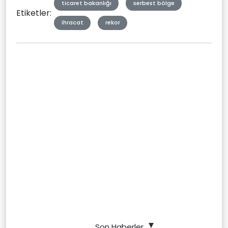
ticaret bakanlığı
serbest bölge
Etiketler:
ihracat
rekor
Son Haberler