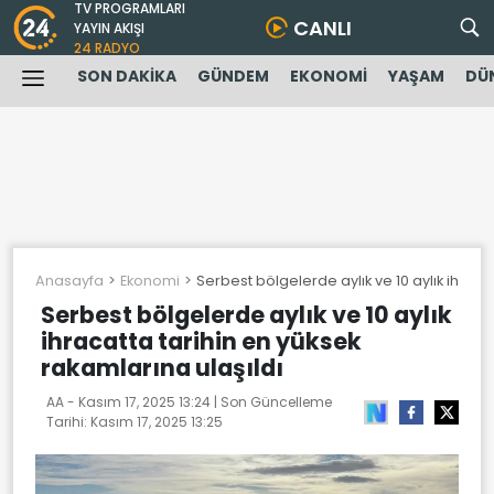
TV PROGRAMLARI
CANLI
YAYIN AKIŞI
24 RADYO
SON DAKİKA
GÜNDEM
EKONOMİ
YAŞAM
DÜ
Anasayfa
Ekonomi
Serbest bölgelerde aylık ve 10 aylık ihraca
Serbest bölgelerde aylık ve 10 aylık
ihracatta tarihin en yüksek
rakamlarına ulaşıldı
AA -
Kasım 17, 2025 13:24
| Son Güncelleme
Tarihi:
Kasım 17, 2025 13:25