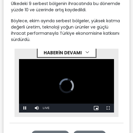
Ülkedeki 9 serbest bölgenin ihracatında bu dönemde
yüzde 10 ve üzerinde artış kaydedildi.
Böylece, ekim ayında serbest bölgeler, yüksek katma
değerli üretim, teknoloji yoğun ürünler ve güçlü
ihracat performansıyla Türkiye ekonomisine katkısını
sürdürdü.
HABERİN DEVAMI
Video
Player
is
loading.
Stream
LIVE
Pause
Mute
Picture-
Fullscreen
in-
Picture
Type