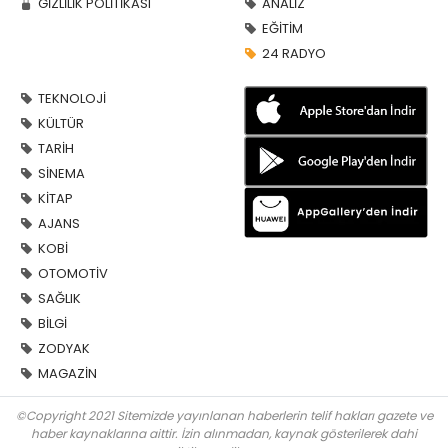
GİZLİLİK POLİTİKASI
ANALİZ
EĞİTİM
24 RADYO
TEKNOLOJİ
KÜLTÜR
TARİH
SİNEMA
KİTAP
AJANS
KOBİ
OTOMOTİV
SAĞLIK
BİLGİ
ZODYAK
MAGAZİN
©Copyright 2021 Sitemizde yayınlanan haberlerin telif hakları gazete ve
haber kaynaklarına aittir. İzin alınmadan, kaynak gösterilerek dahi