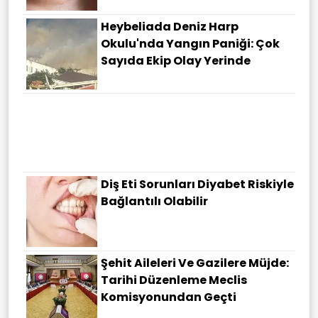
Heybeliada Deniz Harp
Okulu'nda Yangın Paniği: Çok
Sayıda Ekip Olay Yerinde
Diş Eti Sorunları Diyabet Riskiyle
Bağlantılı Olabilir
Şehit Aileleri Ve Gazilere Müjde:
Tarihi Düzenleme Meclis
Komisyonundan Geçti