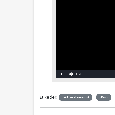
Stream
Mute
Type
Etiketler:
Türkiye ekonomisi
döviz