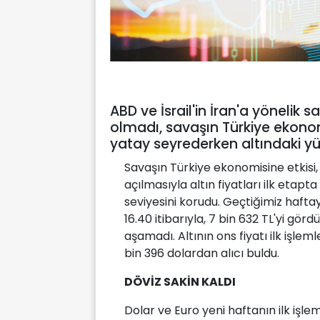
ABD ve İsrail'in İran'a yönelik s
olmadı, savaşın Türkiye ekonomis
yatay seyrederken altındaki yüks
Savaşın Türkiye ekonomisine etkisi,
açılmasıyla altın fiyatları ilk etap
seviyesini korudu. Geçtiğimiz hafta
16.40 itibarıyla, 7 bin 632 TL'yi gör
aşamadı. Altının ons fiyatı ilk işl
bin 396 dolardan alıcı buldu.
DÖVİZ SAKİN KALDI
Dolar ve Euro yeni haftanın ilk işle