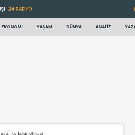
IŞI
24 RADYO
EKONOMİ
YAŞAM
DÜNYA
ANALİZ
YAZ
eçti... Korkulan olmadı