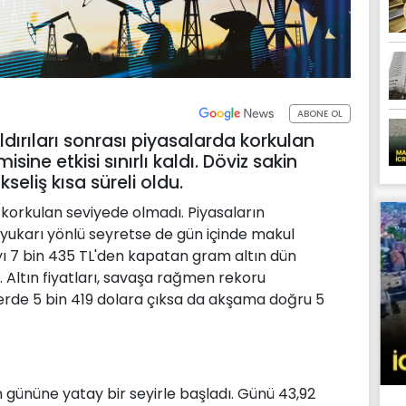
ABONE OL
aldırıları sonrası piyasalarda korkulan
ine etkisi sınırlı kaldı. Döviz sakin
eliş kısa süreli oldu.
 korkulan seviyede olmadı. Piyasaların
ta yukarı yönlü seyretse de gün içinde makul
yı 7 bin 435 TL'den kapatan gram altın dün
dü. Altın fiyatları, savaşa rağmen rekoru
emlerde 5 bin 419 dolara çıksa da akşama doğru 5
m gününe yatay bir seyirle başladı. Günü 43,92