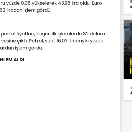
B
u yüzde 0,08 yükselerek 43,96 lira oldu. Euro
e
,62 liradan işlem gördü.
ertol fiyatları, bugün ilk işlemlerde 82 dolara
rvesine çıktı. Petrol, saat 16.03 itibarıyla yüzde
olardan işlem gördü.
NLEM ALDI
İ
d