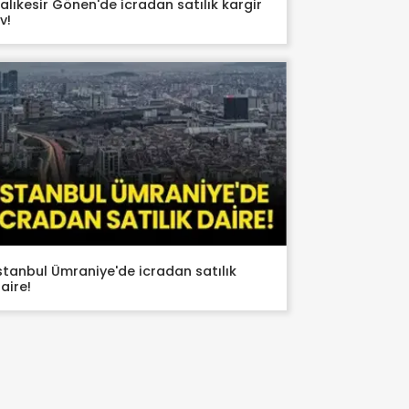
alıkesir Gönen'de icradan satılık kargir
v!
stanbul Ümraniye'de icradan satılık
aire!