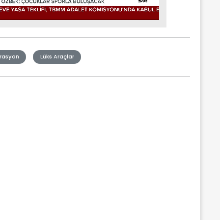
rasyon
Lüks Araçlar