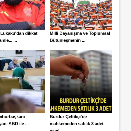
Lukaku'dan dikkat
Milli Dayanışma ve Toplumsal
mle... ...
Bütünleşmenin ...
mhurbaşkanı
Burdur Çeltikçi'de
an, ABD ile ...
mahkemeden satılık 3 adet
yapı!...