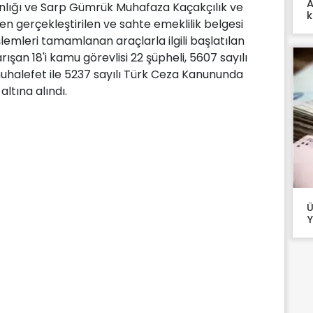
A
ığı ve Sarp Gümrük Muhafaza Kaçakçılık ve
k
 gerçekleştirilen ve sahte emeklilik belgesi
işlemleri tamamlanan araçlarla ilgili başlatılan
şan 18'i kamu görevlisi 22 şüpheli, 5607 sayılı
halefet ile 5237 sayılı Türk Ceza Kanununda
ltına alındı.
Ü
Y