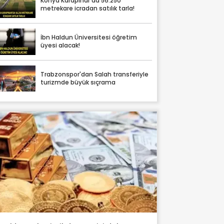
Konya Karapınar'da 56.250
metrekare icradan satılık tarla!
İbn Haldun Üniversitesi öğretim
üyesi alacak!
Trabzonspor'dan Salah transferiyle
turizmde büyük sıçrama