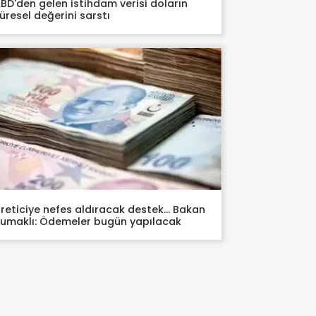
BD'den gelen istihdam verisi doların
üresel değerini sarstı
reticiye nefes aldıracak destek... Bakan
umaklı: Ödemeler bugün yapılacak