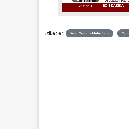
Stream
Mute
Type
Etiketler:
Sarp Gümrük Muhafaza
Ope