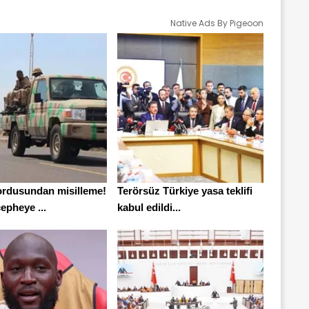
Native Ads By Pigeoon
rdusundan misilleme!
Terörsüz Türkiye yasa teklifi
epheye ...
kabul edildi...