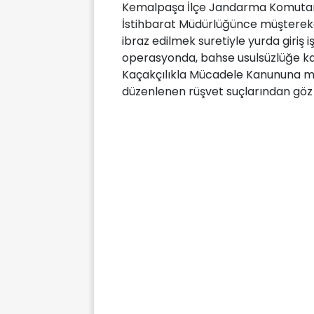
Kemalpaşa İlçe Jandarma Komutanl
İstihbarat Müdürlüğünce müştereken
ibraz edilmek suretiyle yurda giriş 
operasyonda, bahse usulsüzlüğe karı
Kaçakçılıkla Mücadele Kanununa mu
düzenlenen rüşvet suçlarından göz a