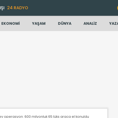
IŞI
24 RADYO
EKONOMİ
YAŞAM
DÜNYA
ANALİZ
YAZ
dev operasyon: 600 milyonluk 65 lüks araca el konuldu