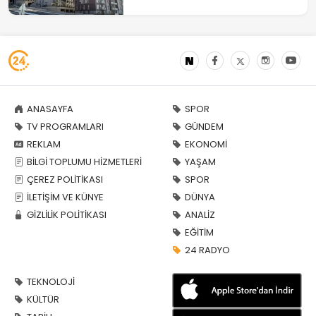
ANASAYFA
SPOR
TV PROGRAMLARI
GÜNDEM
REKLAM
EKONOMİ
BİLGİ TOPLUMU HİZMETLERİ
YAŞAM
ÇEREZ POLİTİKASI
SPOR
İLETİŞİM VE KÜNYE
DÜNYA
GİZLİLİK POLİTİKASI
ANALİZ
EĞİTİM
24 RADYO
TEKNOLOJİ
KÜLTÜR