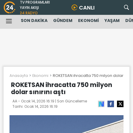
TV PROGRAMLARI
CANLI
YAYIN AKIŞI
24 RADYO
SON DAKİKA
GÜNDEM
EKONOMİ
YAŞAM
DÜ
Anasayfa
Ekonomi
ROKETSAN ihracatta 750 milyon dolar sınırın
ROKETSAN ihracatta 750 milyon
dolar sınırını aştı
AA -
Ocak 14, 2026 16:19
| Son Güncelleme
Tarihi:
Ocak 14, 2026 16:19