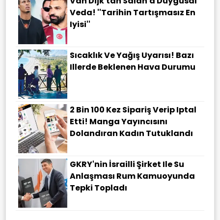
Van Dijk'tan Salah'a Duygusal
Veda! ''Tarihin Tartışmasız En
Iyisi''
Sıcaklık Ve Yağış Uyarısı! Bazı
Illerde Beklenen Hava Durumu
2 Bin 100 Kez Sipariş Verip Iptal
Etti! Manga Yayıncısını
Dolandıran Kadın Tutuklandı
GKRY'nin İsrailli Şirket Ile Su
Anlaşması Rum Kamuoyunda
Tepki Topladı