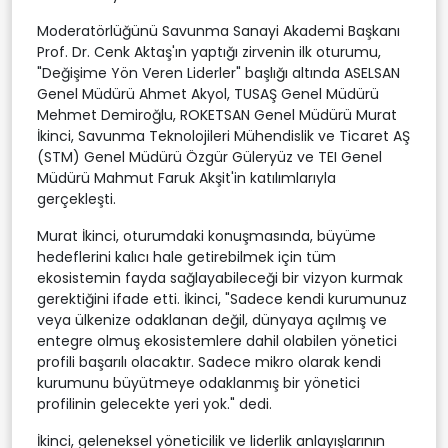
Moderatörlüğünü Savunma Sanayi Akademi Başkanı
Prof. Dr. Cenk Aktaş'ın yaptığı zirvenin ilk oturumu,
"Değişime Yön Veren Liderler" başlığı altında ASELSAN
Genel Müdürü Ahmet Akyol, TUSAŞ Genel Müdürü
Mehmet Demiroğlu, ROKETSAN Genel Müdürü Murat
İkinci, Savunma Teknolojileri Mühendislik ve Ticaret AŞ
(STM) Genel Müdürü Özgür Güleryüz ve TEI Genel
Müdürü Mahmut Faruk Akşit'in katılımlarıyla
gerçekleşti.
Murat İkinci, oturumdaki konuşmasında, büyüme
hedeflerini kalıcı hale getirebilmek için tüm
ekosistemin fayda sağlayabileceği bir vizyon kurmak
gerektiğini ifade etti. İkinci, "Sadece kendi kurumunuz
veya ülkenize odaklanan değil, dünyaya açılmış ve
entegre olmuş ekosistemlere dahil olabilen yönetici
profili başarılı olacaktır. Sadece mikro olarak kendi
kurumunu büyütmeye odaklanmış bir yönetici
profilinin gelecekte yeri yok." dedi.
İkinci, geleneksel yöneticilik ve liderlik anlayışlarının