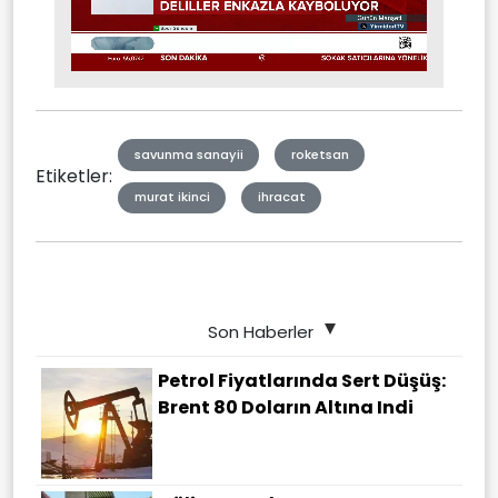
Stream
Unmute
Type
savunma sanayii
roketsan
Etiketler:
murat ikinci
ihracat
Son Haberler
Petrol Fiyatlarında Sert Düşüş:
Brent 80 Doların Altına Indi