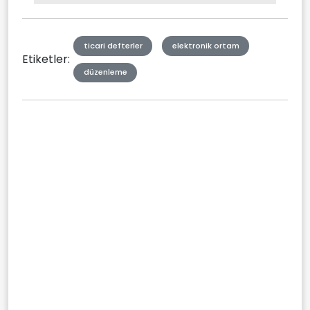
Type
ticari defterler
elektronik ortam
Etiketler:
düzenleme