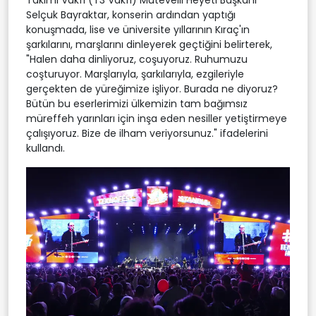
Takımı Vakfı (T3 Vakfı) Mütevelli Heyeti Başkanı
Selçuk Bayraktar, konserin ardından yaptığı
konuşmada, lise ve üniversite yıllarının Kıraç'ın
şarkılarını, marşlarını dinleyerek geçtiğini belirterek,
"Halen daha dinliyoruz, coşuyoruz. Ruhumuzu
coşturuyor. Marşlarıyla, şarkılarıyla, ezgileriyle
gerçekten de yüreğimize işliyor. Burada ne diyoruz?
Bütün bu eserlerimizi ülkemizin tam bağımsız
müreffeh yarınları için inşa eden nesiller yetiştirmeye
çalışıyoruz. Bize de ilham veriyorsunuz." ifadelerini
kullandı.