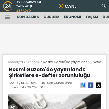
TV PROGRAMLARI
CANLI
YAYIN AKIŞI
24 RADYO
SON DAKİKA
GÜNDEM
EKONOMİ
YAŞAM
DÜ
Anasayfa
Ekonomi
Resmi Gazete'de yayımlandı: Şirketlere e
Resmi Gazete'de yayımlandı:
Şirketlere e-defter zorunluluğu
AA -
Eylül 20, 2025 10:45
| Son Güncelleme
Tarihi:
Eylül 20, 2025 10:45