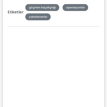
göçmen kaçakçılığı
operasyonlar
Etiketler:
yakalananlar