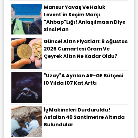
Mansur Yavaş Ve Haluk
Levent'in Seçim Marşı
''Ahbap''lığı! Anlaşılmasın Diye
Sinsi Plan
Güncel Altın Fiyatları: 8 Ağustos
2026 Cumartesi Gram Ve
Çeyrek Altın Ne Kadar Oldu?
"Uzay"a Ayrılan AR-GE Bütçesi
10 Yılda 107 Kat Arttı
İş Makineleri Durduruldu!
Asfaltın 40 Santimetre Altında
Bulundular