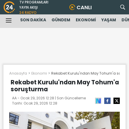
TV PROGRAMLARI
CANLI
YAYIN AKIŞI
24 RADYO
SON DAKİKA
GÜNDEM
EKONOMİ
YAŞAM
DÜ
Anasayfa
Ekonomi
Rekabet Kurulu'ndan May Tohum'a soruş
Rekabet Kurulu'ndan May Tohum'a
soruşturma
AA -
Ocak 29, 2026 12:28
| Son Güncelleme
Tarihi:
Ocak 29, 2026 12:28