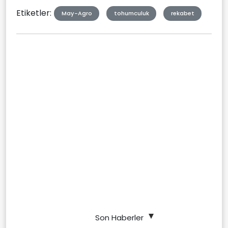
Etiketler:
May-Agro
tohumculuk
rekabet
Son Haberler