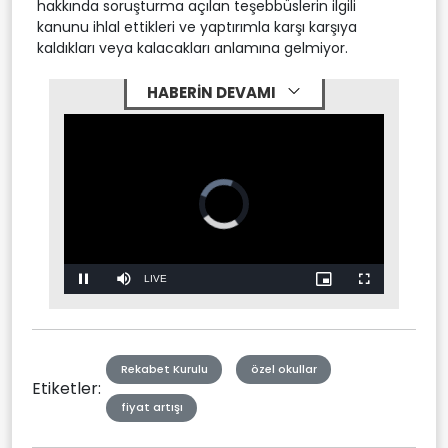
hakkında soruşturma açılan teşebbüslerin ilgili
kanunu ihlal ettikleri ve yaptırımla karşı karşıya
kaldıkları veya kalacakları anlamına gelmiyor.
HABERİN DEVAMI
Video
Player
is
loading.
Stream
LIVE
Pause
Mute
Picture-
Fullscreen
in-
Picture
Type
Rekabet Kurulu
özel okullar
Etiketler:
fiyat artışı