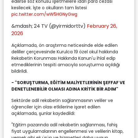
edilirse söz konusu işletmelere idari para cezası
kesilecek. İşte o okulların tam listesi
pic.twitter.com/wW5HGNyGwg
&mdash; 24 TV (@yirmidorttv)
February 26,
2026
Açıklamada, ön araştırma neticesinde elde edilen
deliller çerçevesinde Kurulca 19 özel okul hakkında
Rekabetin Korunması Hakkında Kanun'u ihlal edip
etmediklerinin tespiti amacıyla soruşturma açıldığı
bildirildi.
- "SORUŞTURMA, EĞİTİM MALİYETLERİNİN ŞEFFAF VE
DENETLENEBİLİR OLMASI ADINA KRİTİK BİR ADIM"
Sektörde adil rekabetin sağlanmasının veliler ve
öğrenciler için olası etkilerine işaret edilen
açıklamada, şunlar kaydedildi:
"Eğitim pazarında adil rekabetin sağlanması, fahiş
fiyat uygulamalarının engellenmesi ve velilerin kitap,
yemek gibi ek ürün ve hizmetleri daha uygun