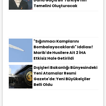
Daha Güçlü Bir Türkiye'nin
Temelini Oluşturacak
"Sığınmacı Kamplarını
Bombalayacaklardı" Iddiası!
Marib'de Husilere Ait 2 İHA
Etkisiz Hale Getirildi
Dışişleri Bakanlığı Bünyesindeki
Yeni Atamalar Resmi
Gazete'de: Yeni Büyükelçiler
Belli Oldu