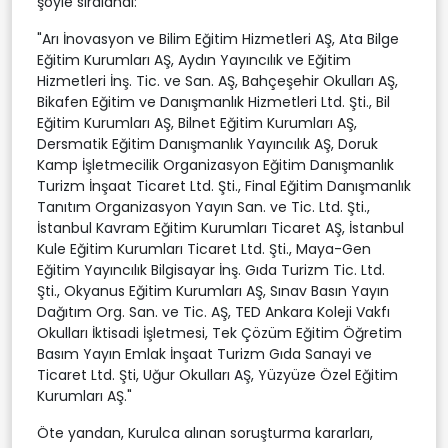
şöyle sıralandı:
"Arı İnovasyon ve Bilim Eğitim Hizmetleri AŞ, Ata Bilge
Eğitim Kurumları AŞ, Aydın Yayıncılık ve Eğitim
Hizmetleri İnş. Tic. ve San. AŞ, Bahçeşehir Okulları AŞ,
Bikafen Eğitim ve Danışmanlık Hizmetleri Ltd. Şti., Bil
Eğitim Kurumları AŞ, Bilnet Eğitim Kurumları AŞ,
Dersmatik Eğitim Danışmanlık Yayıncılık AŞ, Doruk
Kamp İşletmecilik Organizasyon Eğitim Danışmanlık
Turizm İnşaat Ticaret Ltd. Şti., Final Eğitim Danışmanlık
Tanıtım Organizasyon Yayın San. ve Tic. Ltd. Şti.,
İstanbul Kavram Eğitim Kurumları Ticaret AŞ, İstanbul
Kule Eğitim Kurumları Ticaret Ltd. Şti., Maya-Gen
Eğitim Yayıncılık Bilgisayar İnş. Gıda Turizm Tic. Ltd.
Şti., Okyanus Eğitim Kurumları AŞ, Sınav Basın Yayın
Dağıtım Org. San. ve Tic. AŞ, TED Ankara Koleji Vakfı
Okulları İktisadi İşletmesi, Tek Çözüm Eğitim Öğretim
Basım Yayın Emlak İnşaat Turizm Gıda Sanayi ve
Ticaret Ltd. Şti, Uğur Okulları AŞ, Yüzyüze Özel Eğitim
Kurumları AŞ."
Öte yandan, Kurulca alınan soruşturma kararları,