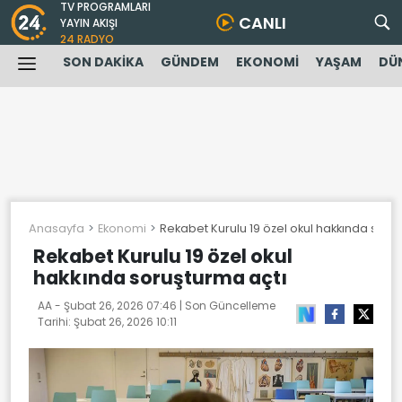
TV PROGRAMLARI
CANLI
YAYIN AKIŞI
24 RADYO
SON DAKİKA
GÜNDEM
EKONOMİ
YAŞAM
DÜ
Anasayfa
Ekonomi
Rekabet Kurulu 19 özel okul hakkında soru
Rekabet Kurulu 19 özel okul
hakkında soruşturma açtı
AA -
Şubat 26, 2026 07:46
| Son Güncelleme
Tarihi:
Şubat 26, 2026 10:11