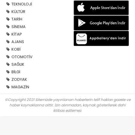
TEKNOLOJİ
KÜLTÜR
TARİH
SİNEMA
KİTAP
AJANS
KOBİ
OTOMOTİV
SAĞLIK
BİLGİ
ZODYAK
MAGAZİN
©Copyright 2021 Sitemizde yayınlanan haberlerin telif hakları gazete ve
haber kaynaklarına aittir. İzin alınmadan, kaynak gösterilerek dahi
iktibas edilemez.