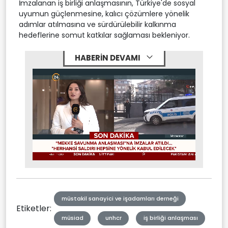
İmzalanan iş birliği anlaşmasının, Türkiye'de sosyal
uyumun güçlenmesine, kalıcı çözümlere yönelik
adımlar atılmasına ve sürdürülebilir kalkınma
hedeflerine somut katkılar sağlaması bekleniyor.
HABERİN DEVAMI
Stream
Mute
Type
müstakil sanayici ve işadamları derneği
Etiketler:
müsiad
unhcr
iş birliği anlaşması