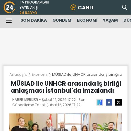
TV PROGRAMLARI
CANLI
YAYIN AKIŞI
24 RADYO
SON DAKİKA
GÜNDEM
EKONOMİ
YAŞAM
DÜ
Anasayfa
Ekonomi
MÜSIAD ile UNHCR arasında iş birliği anla
MÜSIAD ile UNHCR arasında iş birliği
anlaşması İstanbul'da imzalandı
HABER MERKEZİ -
Şubat 12, 2026 17:22
| Son
Güncelleme Tarihi:
Şubat 12, 2026 17:22