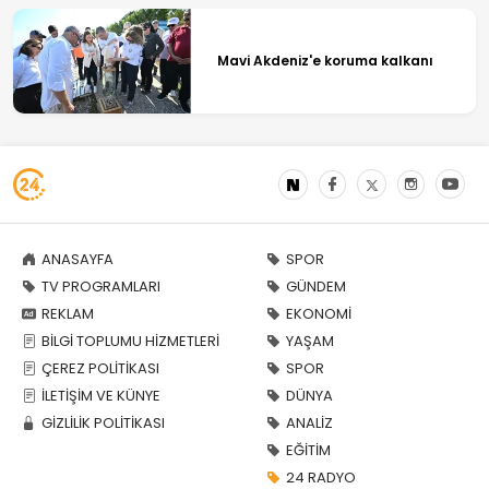
Mavi Akdeniz'e koruma kalkanı
ANASAYFA
SPOR
TV PROGRAMLARI
GÜNDEM
REKLAM
EKONOMİ
BİLGİ TOPLUMU HİZMETLERİ
YAŞAM
ÇEREZ POLİTİKASI
SPOR
İLETİŞİM VE KÜNYE
DÜNYA
GİZLİLİK POLİTİKASI
ANALİZ
EĞİTİM
24 RADYO