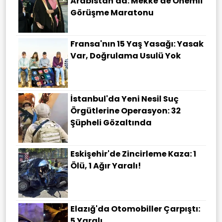
Arabistan'da: Mekke'de Önemli
Görüşme Maratonu
Fransa'nın 15 Yaş Yasağı: Yasak
Var, Doğrulama Usulü Yok
İstanbul'da Yeni Nesil Suç
Örgütlerine Operasyon: 32
Şüpheli Gözaltında
Eskişehir'de Zincirleme Kaza: 1
Ölü, 1 Ağır Yaralı!
Elazığ'da Otomobiller Çarpıştı:
5 Yaralı