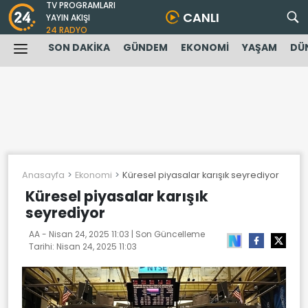
TV PROGRAMLARI
CANLI
YAYIN AKIŞI
24 RADYO
SON DAKİKA
GÜNDEM
EKONOMİ
YAŞAM
DÜ
Anasayfa
Ekonomi
Küresel piyasalar karışık seyrediyor
Küresel piyasalar karışık
seyrediyor
AA -
Nisan 24, 2025 11:03
| Son Güncelleme
Tarihi:
Nisan 24, 2025 11:03