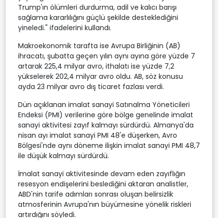
Trump'ın ölümleri durdurma, adil ve kalıcı barışı
sağlama kararlılığını güçlü şekilde desteklediğini
yineledi." ifadelerini kullandı.
Makroekonomik tarafta ise Avrupa Birliğinin (AB)
ihracatı, şubatta geçen yılın aynı ayına göre yüzde 7
artarak 225,4 milyar avro, ithalatı ise yüzde 7,2
yükselerek 202,4 milyar avro oldu. AB, söz konusu
ayda 23 milyar avro dış ticaret fazlası verdi.
Dün açıklanan imalat sanayi Satınalma Yöneticileri
Endeksi (PMI) verilerine göre bölge genelinde imalat
sanayi aktivitesi zayıf kalmayı sürdürdü. Almanya'da
nisan ayı imalat sanayi PMI 48'e düşerken, Avro
Bölgesi'nde aynı döneme ilişkin imalat sanayi PMI 48,7
ile düşük kalmayı sürdürdü.
İmalat sanayi aktivitesinde devam eden zayıflığın
resesyon endişelerini beslediğini aktaran analistler,
ABD'nin tarife adımları sonrası oluşan belirsizlik
atmosferinin Avrupa'nın büyümesine yönelik riskleri
artırdığını söyledi.