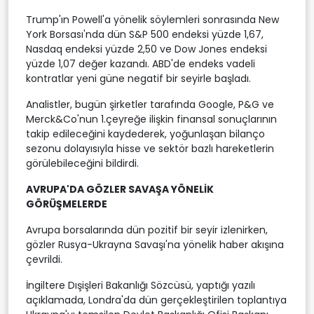
Trump'ın Powell'a yönelik söylemleri sonrasında New
York Borsası'nda dün S&P 500 endeksi yüzde 1,67,
Nasdaq endeksi yüzde 2,50 ve Dow Jones endeksi
yüzde 1,07 değer kazandı. ABD'de endeks vadeli
kontratlar yeni güne negatif bir seyirle başladı.
Analistler, bugün şirketler tarafında Google, P&G ve
Merck&Co'nun 1.çeyreğe ilişkin finansal sonuçlarının
takip edileceğini kaydederek, yoğunlaşan bilanço
sezonu dolayısıyla hisse ve sektör bazlı hareketlerin
görülebileceğini bildirdi.
AVRUPA'DA GÖZLER SAVAŞA YÖNELİK
GÖRÜŞMELERDE
Avrupa borsalarında dün pozitif bir seyir izlenirken,
gözler Rusya-Ukrayna Savaşı'na yönelik haber akışına
çevrildi.
İngiltere Dışişleri Bakanlığı Sözcüsü, yaptığı yazılı
açıklamada, Londra'da dün gerçekleştirilen toplantıya