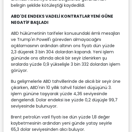
belirgin şekilde kötüleştiği kaydedildi.
ABD'DE ENDEKS VADELİ KONTRATLAR YENİ GÜNE
NEGATİF BAŞLADI
ABD hükümetinin tarifeler konusundaki ılımlı mesajları
ve Trump'ın Powell'ı görevden almayacağını
açıklamasının ardından altının ons fiyatı dün yüzde
2,3 düşerek 3 bin 304 dolardan kapandı. Yeni işlem
gününde ons altında alıcılı bir seyir izlenirken şu
sıralarda yüzde 0,9 yükselişle 3 bin 332 dolardan işlem
görüyor.
Bu gelişmelerle ABD tahvillerinde de alıcılı bir seyir öne
çıkarken, ABD'nin 10 yıllık tahvil faizleri düşüşünü 3.
işlem gününe taşıyarak yüzde 4,36 seviyesinde
dengelendi. Dolar endeksi ise yüzde 0,2 düşüşle 99,7
seviyesinde bulunuyor.
Brent petrolün varil fiyatı ise dün yüzde 1,8 değer
kaybetmesinin ardından yeni günde yatay seyirle
65,3 dolar seviyesinden alıcı buluyor.