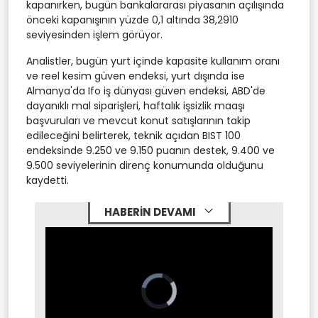
kapanırken, bugün bankalararası piyasanın açılışında
önceki kapanışının yüzde 0,1 altında 38,2910
seviyesinden işlem görüyor.
Analistler, bugün yurt içinde kapasite kullanım oranı
ve reel kesim güven endeksi, yurt dışında ise
Almanya'da Ifo iş dünyası güven endeksi, ABD'de
dayanıklı mal siparişleri, haftalık işsizlik maaşı
başvuruları ve mevcut konut satışlarının takip
edileceğini belirterek, teknik açıdan BIST 100
endeksinde 9.250 ve 9.150 puanın destek, 9.400 ve
9.500 seviyelerinin direnç konumunda olduğunu
kaydetti.
HABERİN DEVAMI
Video
Player
is
loading.