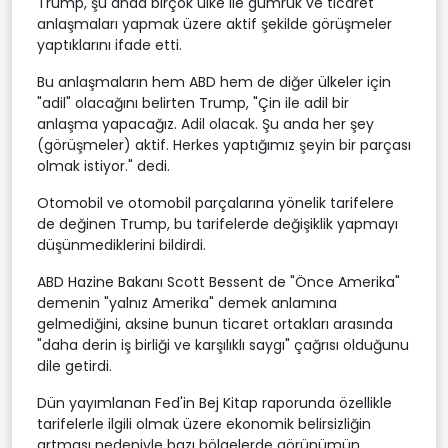
Trump, şu anda birçok ülke ile gümrük ve ticaret
anlaşmaları yapmak üzere aktif şekilde görüşmeler
yaptıklarını ifade etti.
Bu anlaşmaların hem ABD hem de diğer ülkeler için
"adil" olacağını belirten Trump, "Çin ile adil bir
anlaşma yapacağız. Adil olacak. Şu anda her şey
(görüşmeler) aktif. Herkes yaptığımız şeyin bir parçası
olmak istiyor." dedi.
Otomobil ve otomobil parçalarına yönelik tarifelere
de değinen Trump, bu tarifelerde değişiklik yapmayı
düşünmediklerini bildirdi.
ABD Hazine Bakanı Scott Bessent de "Önce Amerika"
demenin "yalnız Amerika" demek anlamına
gelmediğini, aksine bunun ticaret ortakları arasında
"daha derin iş birliği ve karşılıklı saygı" çağrısı olduğunu
dile getirdi.
Dün yayımlanan Fed'in Bej Kitap raporunda özellikle
tarifelerle ilgili olmak üzere ekonomik belirsizliğin
artması nedeniyle bazı bölgelerde görünümün