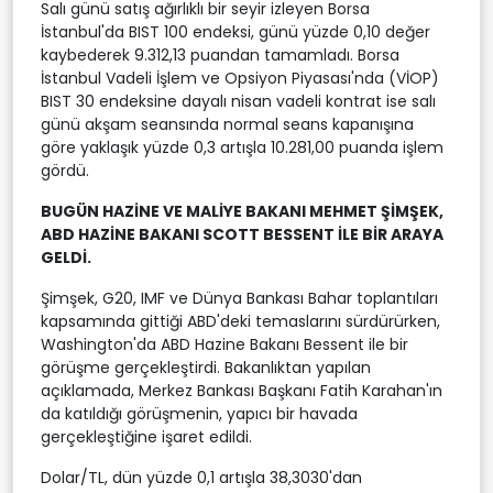
Salı günü satış ağırlıklı bir seyir izleyen Borsa
İstanbul'da BIST 100 endeksi, günü yüzde 0,10 değer
kaybederek 9.312,13 puandan tamamladı. Borsa
İstanbul Vadeli İşlem ve Opsiyon Piyasası'nda (VİOP)
BIST 30 endeksine dayalı nisan vadeli kontrat ise salı
günü akşam seansında normal seans kapanışına
göre yaklaşık yüzde 0,3 artışla 10.281,00 puanda işlem
gördü.
BUGÜN HAZİNE VE MALİYE BAKANI MEHMET ŞİMŞEK,
ABD HAZİNE BAKANI SCOTT BESSENT İLE BİR ARAYA
GELDİ.
Şimşek, G20, IMF ve Dünya Bankası Bahar toplantıları
kapsamında gittiği ABD'deki temaslarını sürdürürken,
Washington'da ABD Hazine Bakanı Bessent ile bir
görüşme gerçekleştirdi. Bakanlıktan yapılan
açıklamada, Merkez Bankası Başkanı Fatih Karahan'ın
da katıldığı görüşmenin, yapıcı bir havada
gerçekleştiğine işaret edildi.
Dolar/TL, dün yüzde 0,1 artışla 38,3030'dan