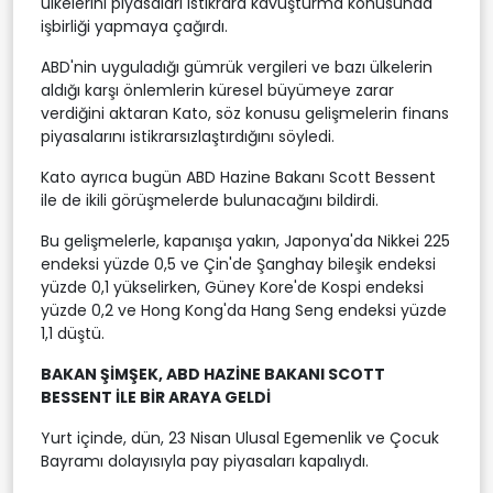
ülkelerini piyasaları istikrara kavuşturma konusunda
işbirliği yapmaya çağırdı.
ABD'nin uyguladığı gümrük vergileri ve bazı ülkelerin
aldığı karşı önlemlerin küresel büyümeye zarar
verdiğini aktaran Kato, söz konusu gelişmelerin finans
piyasalarını istikrarsızlaştırdığını söyledi.
Kato ayrıca bugün ABD Hazine Bakanı Scott Bessent
ile de ikili görüşmelerde bulunacağını bildirdi.
Bu gelişmelerle, kapanışa yakın, Japonya'da Nikkei 225
endeksi yüzde 0,5 ve Çin'de Şanghay bileşik endeksi
yüzde 0,1 yükselirken, Güney Kore'de Kospi endeksi
yüzde 0,2 ve Hong Kong'da Hang Seng endeksi yüzde
1,1 düştü.
BAKAN ŞİMŞEK, ABD HAZİNE BAKANI SCOTT
BESSENT İLE BİR ARAYA GELDİ
Yurt içinde, dün, 23 Nisan Ulusal Egemenlik ve Çocuk
Bayramı dolayısıyla pay piyasaları kapalıydı.