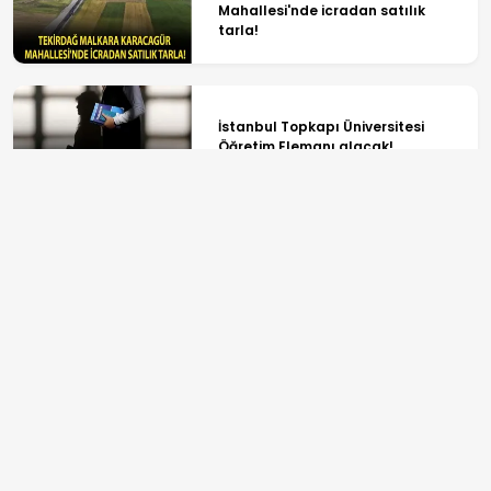
Mahallesi'nde icradan satılık
tarla!
İstanbul Topkapı Üniversitesi
Öğretim Elemanı alacak!
Bakır fiyatlarında tarihi rekor! ABD
ve Çin'de kritik arz alarmı
ANASAYFA
SPOR
TV PROGRAMLARI
GÜNDEM