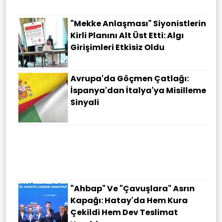
"Mekke Anlaşması" Siyonistlerin
Kirli Planını Alt Üst Etti: Algı
Girişimleri Etkisiz Oldu
Avrupa'da Göçmen Çatlağı:
İspanya'dan İtalya'ya Misilleme
Sinyali
"Ahbap" Ve "çavuşlara" Asrın
Kapağı: Hatay'da Hem Kura
Çekildi Hem Dev Teslimat