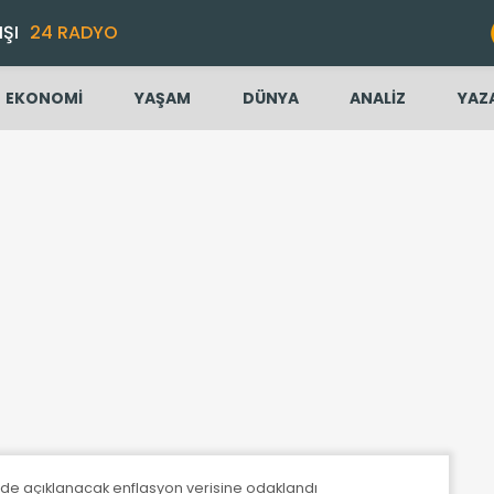
IŞI
24 RADYO
EKONOMİ
YAŞAM
DÜNYA
ANALİZ
YAZ
'de açıklanacak enflasyon verisine odaklandı