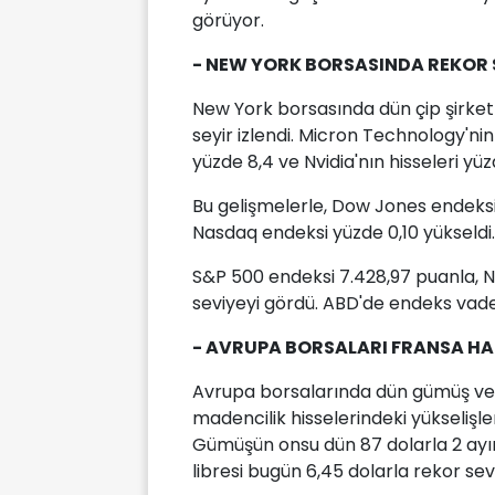
görüyor.
- NEW YORK BORSASINDA REKOR S
New York borsasında dün çip şirketler
seyir izlendi. Micron Technology'nin
yüzde 8,4 ve Nvidia'nın hisseleri yü
Bu gelişmelerle, Dow Jones endeksi
Nasdaq endeksi yüzde 0,10 yükseldi.
S&P 500 endeksi 7.428,97 puanla, N
seviyeyi gördü. ABD'de endeks vadel
- AVRUPA BORSALARI FRANSA HA
Avrupa borsalarında dün gümüş ve b
madencilik hisselerindeki yükselişler
Gümüşün onsu dün 87 dolarla 2 ayın
libresi bugün 6,45 dolarla rekor sev