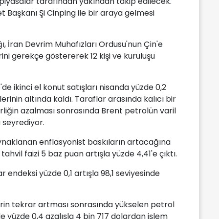
 piyasalar tarafından yakından takip edilecek.
Başkanı Şi Cinping ile bir araya gelmesi
ı, İran Devrim Muhafızları Ordusu'nun Çin'e
rini gerekçe göstererek 12 kişi ve kuruluşu
 ikinci el konut satışları nisanda yüzde 0,2
inin altında kaldı. Taraflar arasında kalıcı bir
liğin azalması sonrasında Brent petrolün varil
a seyrediyor.
aynaklanan enflasyonist baskıların artacağına
 tahvil faizi 5 baz puan artışla yüzde 4,41'e çıktı.
r endeksi yüzde 0,1 artışla 98,1 seviyesinde
klerin tekrar artması sonrasında yükselen petrol
yle yüzde 0,4 azalışla 4 bin 717 dolardan işlem