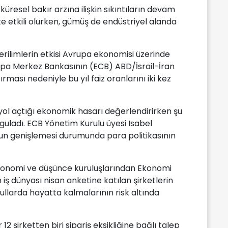
küresel bakır arzına ilişkin sıkıntıların devam
te etkili olurken, gümüş de endüstriyel alanda
rilimlerin etkisi Avrupa ekonomisi üzerinde
rupa Merkez Bankasının (ECB) ABD/İsrail-İran
ırması nedeniyle bu yıl faiz oranlarını iki kez
ol açtığı ekonomik hasarı değerlendirirken şu
guladı. ECB Yönetim Kurulu üyesi Isabel
un genişlemesi durumunda para politikasının
onomi ve düşünce kuruluşlarından Ekonomi
iş dünyası nisan anketine katılan şirketlerin
llarda hayatta kalmalarının risk altında
2 şirketten biri sipariş eksikliğine bağlı talep