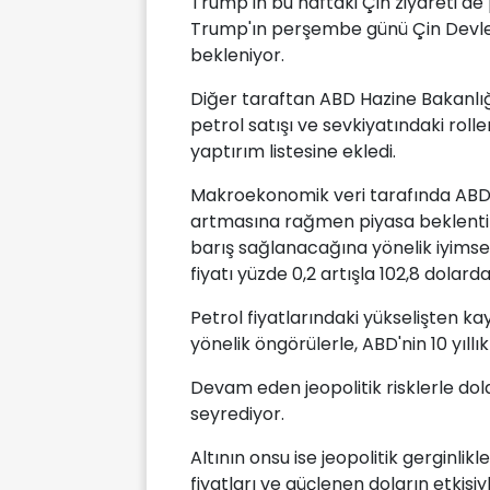
Trump'ın bu haftaki Çin ziyareti de
Trump'ın perşembe günü Çin Devlet 
bekleniyor.
Diğer taraftan ABD Hazine Bakanlığ
petrol satışı ve sevkiyatındaki rolle
yaptırım listesine ekledi.
Makroekonomik veri tarafında ABD'de
artmasına rağmen piyasa beklentiler
barış sağlanacağına yönelik iyimser
fiyatı yüzde 0,2 artışla 102,8 dolard
Petrol fiyatlarındaki yükselişten k
yönelik öngörülerle, ABD'nin 10 yıllık
Devam eden jeopolitik risklerle dola
seyrediyor.
Altının onsu ise jeopolitik gerginli
fiyatları ve güçlenen doların etkisi