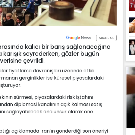
ABONE OL
arasında kalıcı bir barış sağlanacağına
a karışık seyrederken, gözler bugün
risine çevrildi.
r fiyatlama davranışları üzerinde etkili
manan gerginlikler ise küresel piyasalardaki
uşturuyor.
skının sürmesi, piyasalardaki risk iştahını
ndan diplomasi kanalının açık kalması satış
sını sağlayabilecek ana unsur olarak öne
ığı açıklamada İran'ın gönderdiği son öneriyi