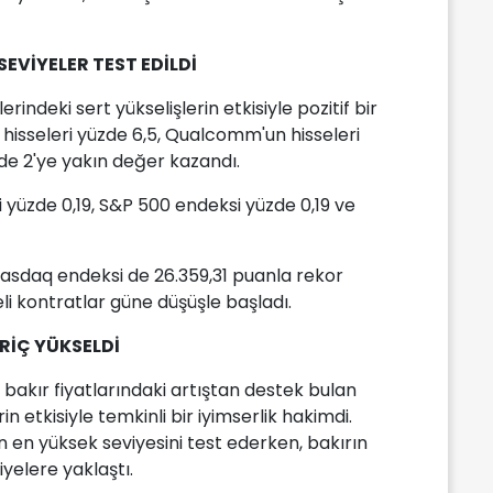
EVİYELER TEST EDİLDİ
indeki sert yükselişlerin etkisiyle pozitif bir
 hisseleri yüzde 6,5, Qualcomm'un hisseleri
zde 2'ye yakın değer kazandı.
 yüzde 0,19, S&P 500 endeksi yüzde 0,19 ve
asdaq endeksi de 26.359,31 puanla rekor
i kontratlar güne düşüşle başladı.
RİÇ YÜKSELDİ
akır fiyatlarındaki artıştan destek bulan
in etkisiyle temkinli bir iyimserlik hakimdi.
 en yüksek seviyesini test ederken, bakırın
iyelere yaklaştı.