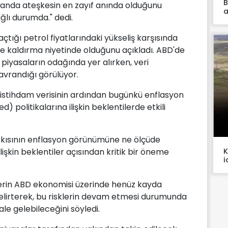
B
u anda ateşkesin en zayıf anında olduğunu
a
ğlı durumda." dedi.
çtığı petrol fiyatlarındaki yükseliş karşısında
ine kaldırma niyetinde olduğunu açıkladı. ABD'de
piyasaların odağında yer alırken, veri
avrandığı görülüyor.
 istihdam verisinin ardından bugünkü enflasyon
 politikalarına ilişkin beklentilerde etkili
askısının enflasyon görünümüne ne ölçüde
K
lişkin beklentiler açısından kritik bir öneme
i
klerin ABD ekonomisi üzerinde henüz kayda
belirterek, bu risklerin devam etmesi durumunda
ale gelebileceğini söyledi.