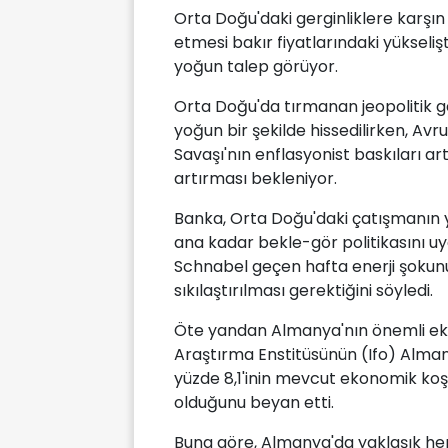
Orta Doğu'daki gerginliklere karşın 
etmesi bakır fiyatlarındaki yükseliş
yoğun talep görüyor.
Orta Doğu'da tırmanan jeopolitik ge
yoğun bir şekilde hissedilirken, Av
Savaşı'nın enflasyonist baskıları art
artırması bekleniyor.
Banka, Orta Doğu'daki çatışmanın y
ana kadar bekle-gör politikasını uy
Schnabel geçen hafta enerji şokun
sıkılaştırılması gerektiğini söyledi.
Öte yandan Almanya'nın önemli ek
Araştırma Enstitüsünün (Ifo) Alman 
yüzde 8,1'inin mevcut ekonomik koşu
olduğunu beyan etti.
Buna göre, Almanya'da yaklaşık her 1