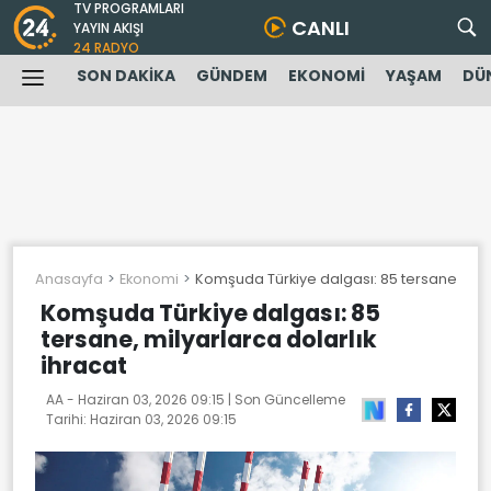
TV PROGRAMLARI
CANLI
YAYIN AKIŞI
24 RADYO
SON DAKİKA
GÜNDEM
EKONOMİ
YAŞAM
DÜ
Anasayfa
Ekonomi
Komşuda Türkiye dalgası: 85 tersane, mily
Komşuda Türkiye dalgası: 85
tersane, milyarlarca dolarlık
ihracat
AA -
Haziran 03, 2026 09:15
| Son Güncelleme
Tarihi:
Haziran 03, 2026 09:15