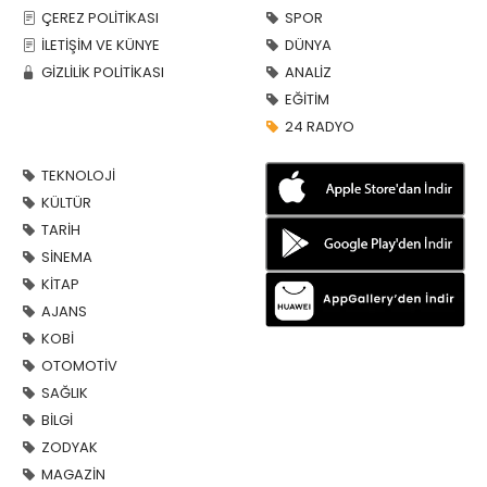
ÇEREZ POLİTİKASI
SPOR
İLETİŞİM VE KÜNYE
DÜNYA
GİZLİLİK POLİTİKASI
ANALİZ
EĞİTİM
24 RADYO
TEKNOLOJİ
KÜLTÜR
TARİH
SİNEMA
KİTAP
AJANS
KOBİ
OTOMOTİV
SAĞLIK
BİLGİ
ZODYAK
MAGAZİN