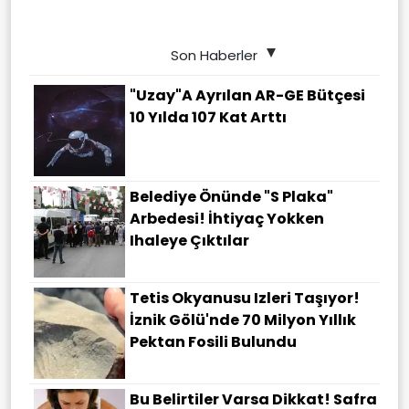
Son Haberler
"Uzay"a Ayrılan AR-GE Bütçesi
10 Yılda 107 Kat Arttı
Belediye Önünde "S Plaka"
Arbedesi! İhtiyaç Yokken
Ihaleye Çıktılar
Tetis Okyanusu Izleri Taşıyor!
İznik Gölü'nde 70 Milyon Yıllık
Pektan Fosili Bulundu
Bu Belirtiler Varsa Dikkat! Safra