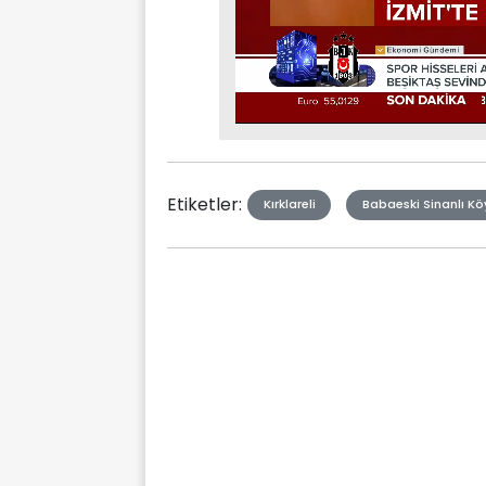
Stream
Mute
Type
Etiketler:
Kırklareli
Babaeski Sinanlı Kö