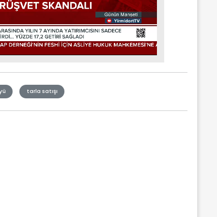
yü
tarla satışı