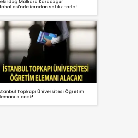
ekirdağ Malkara Karacagür
ahallesi'nde icradan satılık tarla!
stanbul Topkapı Üniversitesi Öğretim
lemanı alacak!