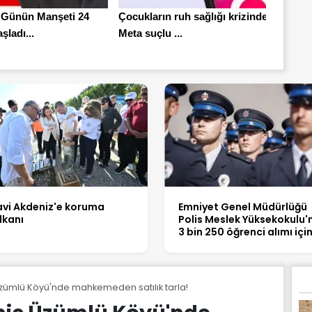
 Günün Manşeti 24
Çocukların ruh sağlığı krizinde
şladı...
Meta suçlu ...
vi Akdeniz'e koruma
Emniyet Genel Müdürlüğü
lkanı
Polis Meslek Yüksekokulu'
3 bin 250 öğrenci alımı içi
başvurular başladı!
ümlü Köyü'nde mahkemeden satılık tarla!