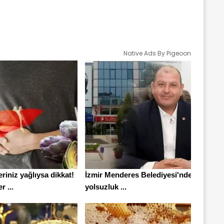
Native Ads By Pigeoon
riniz yağlıysa dikkat!
İzmir Menderes Belediyesi'nde
r ...
yolsuzluk ...