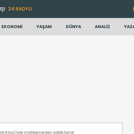
IŞI
24 RADYO
EKONOMİ
YAŞAM
DÜNYA
ANALİZ
YAZ
anlı Köyü'nde mahkemeden satılık tarla!