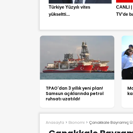
Türkiye Yüzyılı vites
CANLI |
yükseltti...
TV'de ba
TPAO'dan 3 yıllık yeni plan!
Ma
Samsun açıklarında petrol
ka
ruhsatı uzatıldı!
Anasayfa
Ekonomi
Çanakkale Bayramiç Üz