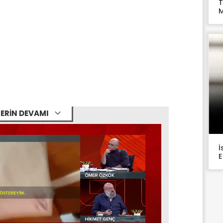
T
M
ERİN DEVAMI
İ
E