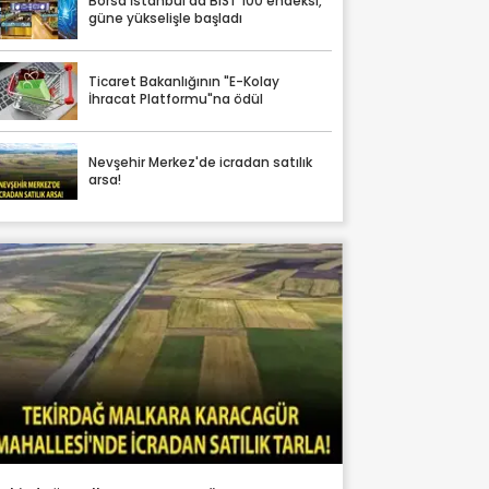
Borsa İstanbul'da BIST 100 endeksi,
güne yükselişle başladı
Ticaret Bakanlığının "E-Kolay
İhracat Platformu"na ödül
Nevşehir Merkez'de icradan satılık
arsa!