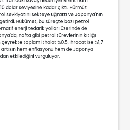
or. İran'daki savaş nedeniyle Brent ham
110 dolar seviyesine kadar çıktı. Hürmüz
ol sevkiyatını sekteye uğrattı ve Japonya'nın
e getirdi. Hükümet, bu süreçte bazı petrol
rnatif enerji tedarik yolları üzerinde de
nya'da, nafta gibi petrol türevlerinin kıtlığı
çeyrekte toplam ithalat %0,5, ihracat ise %1,7
daki artışın hem enflasyonu hem de Japonya
an etkilediğini vurguluyor.