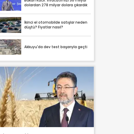
Bakan Kacır: İhracatımızı 36 milyar
dolardan 278 milyar dolara çıkardık
İkinci el otomobilde satışlar neden
düştü? Fiyatlar nasıl?
Akkuyu'da dev test başarıyla geçti