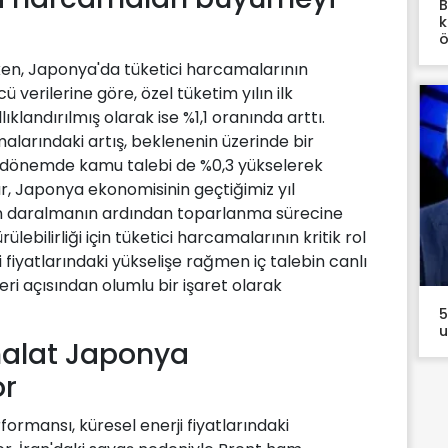
B
k
ö
n, Japonya'da tüketici harcamalarının
ü verilerine göre, özel tüketim yılın ilk
klandırılmış olarak ise %1,1 oranında arttı.
malarındaki artış, beklenenin üzerinde bir
 dönemde kamu talebi de %0,3 yükselerek
, Japonya ekonomisinin geçtiğimiz yıl
daralmanın ardından toparlanma sürecine
lebilirliği için tüketici harcamalarının kritik rol
ji fiyatlarındaki yükselişe rağmen iç talebin canlı
ri açısından olumlu bir işaret olarak
5
u
ithalat Japonya
or
mansı, küresel enerji fiyatlarındaki