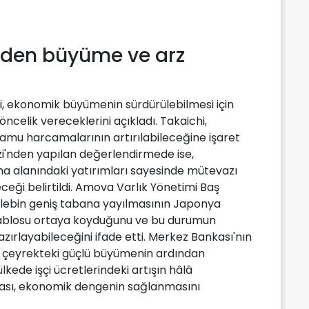
'den büyüme ve arz
 ekonomik büyümenin sürdürülebilmesi için
öncelik vereceklerini açıkladı. Takaichi,
u harcamalarının artırılabileceğine işaret
i'nden yapılan değerlendirmede ise,
 alanındaki yatırımları sayesinde mütevazı
eği belirtildi. Amova Varlık Yönetimi Baş
 talebin geniş tabana yayılmasının Japonya
tablosu ortaya koyduğunu ve bu durumun
ırlayabileceğini ifade etti. Merkez Bankası'nın
 ilk çeyrekteki güçlü büyümenin ardından
ede işçi ücretlerindeki artışın hâlâ
ması, ekonomik dengenin sağlanmasını