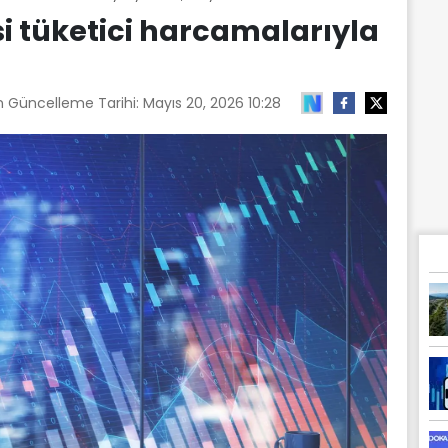
 tüketici harcamalarıyla
n Güncelleme Tarihi:
Mayıs 20, 2026 10:28