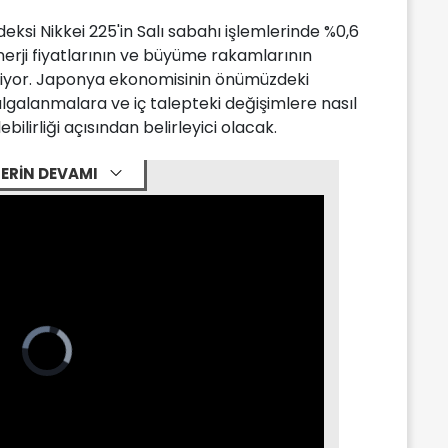
ksi Nikkei 225'in Salı sabahı işlemlerinde %0,6
erji fiyatlarının ve büyüme rakamlarının
teriyor. Japonya ekonomisinin önümüzdeki
lgalanmalara ve iç talepteki değişimlere nasıl
ilirliği açısından belirleyici olacak.
ERİN DEVAMI
Video
Player
is
loading.