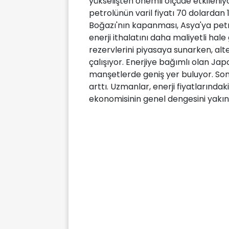
yükselişten önemli ölçüde etkileniy
petrolünün varil fiyatı 70 dolardan 
Boğazı'nın kapanması, Asya'ya petr
enerji ithalatını daha maliyetli hal
rezervlerini piyasaya sunarken, alte
çalışıyor. Enerjiye bağımlı olan Japo
manşetlerde geniş yer buluyor. Son 
arttı. Uzmanlar, enerji fiyatların
ekonomisinin genel dengesini yakınd