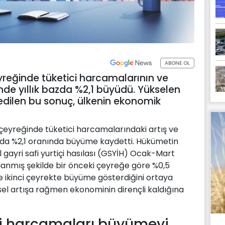
ABONE OL
eyreğinde tüketici harcamalarının ve
de yıllık bazda %2,1 büyüdü. Yükselen
 edilen bu sonuç, ülkenin ekonomik
 çeyreğinde tüketici harcamalarındaki artış ve
azda %2,1 oranında büyüme kaydetti. Hükümetin
l gayri safi yurtiçi hasılası (GSYİH) Ocak-Mart
nmış şekilde bir önceki çeyreğe göre %0,5
te ikinci çeyrekte büyüme gösterdiğini ortaya
esel artışa rağmen ekonominin dirençli kaldığına
ci harcamaları büyümeyi