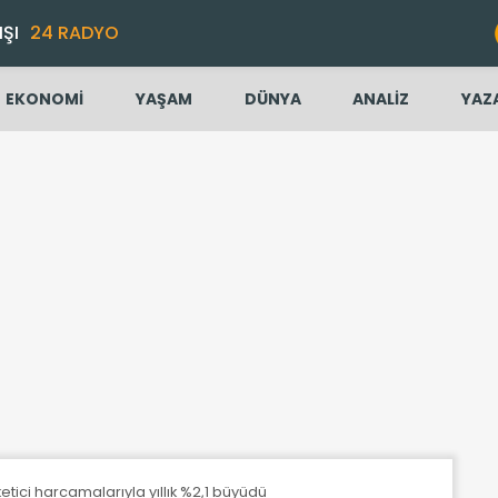
IŞI
24 RADYO
EKONOMİ
YAŞAM
DÜNYA
ANALİZ
YAZ
tici harcamalarıyla yıllık %2,1 büyüdü