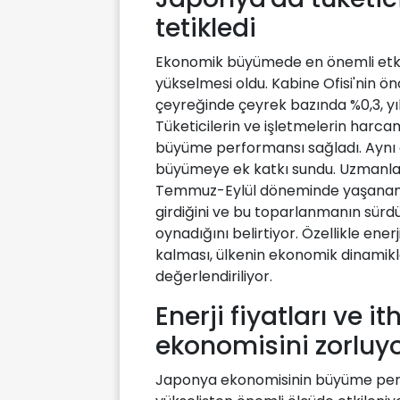
tetikledi
Ekonomik büyümede en önemli etke
yükselmesi oldu. Kabine Ofisi'nin önc
çeyreğinde çeyrek bazında %0,3, yıllı
Tüketicilerin ve işletmelerin harca
büyüme performansı sağladı. Aynı
büyümeye ek katkı sundu. Uzmanlar
Temmuz-Eylül döneminde yaşanan 
girdiğini ve bu toparlanmanın sürdürü
oynadığını belirtiyor. Özellikle ener
kalması, ülkenin ekonomik dinamikle
değerlendiriliyor.
Enerji fiyatları ve 
ekonomisini zorluy
Japonya ekonomisinin büyüme perfor