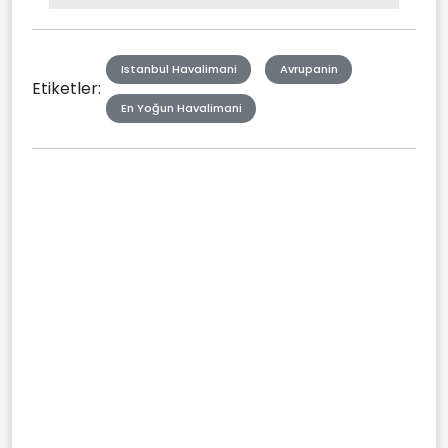
Picture
Type
Istanbul Havalimani
Avrupanin
Etiketler:
En Yoğun Havalimani