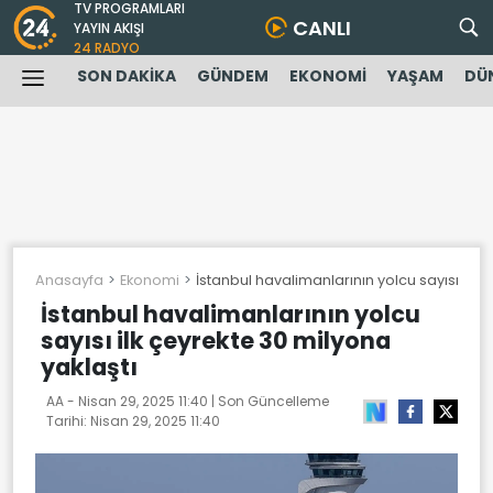
TV PROGRAMLARI
CANLI
YAYIN AKIŞI
24 RADYO
SON DAKİKA
GÜNDEM
EKONOMİ
YAŞAM
DÜ
Anasayfa
Ekonomi
İstanbul havalimanlarının yolcu sayısı ilk 
İstanbul havalimanlarının yolcu
sayısı ilk çeyrekte 30 milyona
yaklaştı
AA -
Nisan 29, 2025 11:40
| Son Güncelleme
Tarihi:
Nisan 29, 2025 11:40