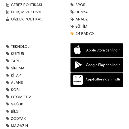
ÇEREZ POLİTİKASI
SPOR
İLETİŞİM VE KÜNYE
DÜNYA
GİZLİLİK POLİTİKASI
ANALİZ
EĞİTİM
24 RADYO
TEKNOLOJİ
KÜLTÜR
TARİH
SİNEMA
KİTAP
AJANS
KOBİ
OTOMOTİV
SAĞLIK
BİLGİ
ZODYAK
MAGAZİN