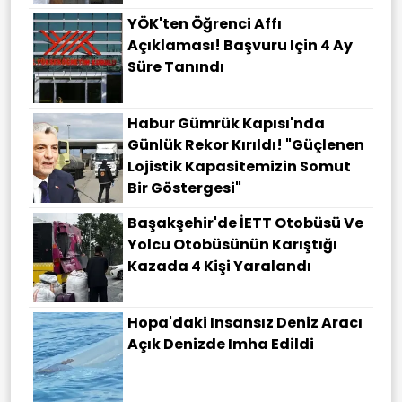
YÖK'ten Öğrenci Affı
Açıklaması! Başvuru Için 4 Ay
Süre Tanındı
Habur Gümrük Kapısı'nda
Günlük Rekor Kırıldı! "Güçlenen
Lojistik Kapasitemizin Somut
Bir Göstergesi"
Başakşehir'de İETT Otobüsü Ve
Yolcu Otobüsünün Karıştığı
Kazada 4 Kişi Yaralandı
Hopa'daki Insansız Deniz Aracı
Açık Denizde Imha Edildi