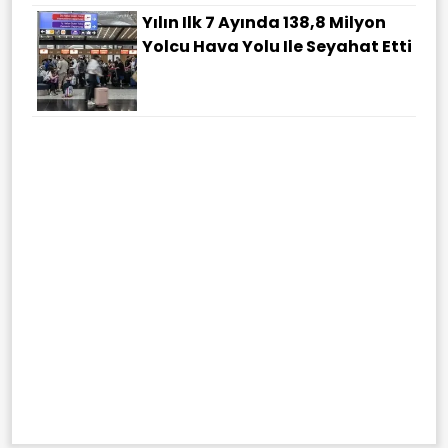
Yılın Ilk 7 Ayında 138,8 Milyon
Yolcu Hava Yolu Ile Seyahat Etti