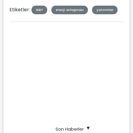
Etiketler:
IKBY
enerji anlaşması
yatırımlar
Son Haberler