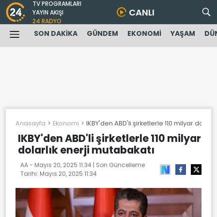
TV PROGRAMLARI
CANLI
YAYIN AKIŞI
24 RADYO
SON DAKİKA
GÜNDEM
EKONOMİ
YAŞAM
DÜ
Anasayfa
Ekonomi
IKBY'den ABD'li şirketlerle 110 milyar dolarl
IKBY'den ABD'li şirketlerle 110 milyar
dolarlık enerji mutabakatı
AA -
Mayıs 20, 2025 11:34
| Son Güncelleme
Tarihi:
Mayıs 20, 2025 11:34