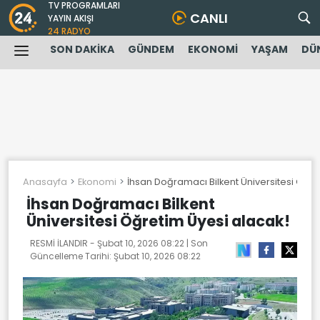
TV PROGRAMLARI
CANLI
YAYIN AKIŞI
24 RADYO
SON DAKİKA
GÜNDEM
EKONOMİ
YAŞAM
DÜ
Anasayfa
Ekonomi
İhsan Doğramacı Bilkent Üniversitesi Öğre
İhsan Doğramacı Bilkent
Üniversitesi Öğretim Üyesi alacak!
RESMİ İLANDIR -
Şubat 10, 2026 08:22
| Son
Güncelleme Tarihi:
Şubat 10, 2026 08:22