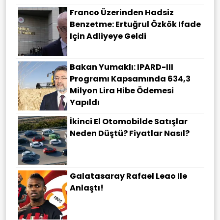
Franco Üzerinden Hadsiz
Benzetme: Ertuğrul Özkök Ifade
Için Adliyeye Geldi
Bakan Yumaklı: IPARD-III
Programı Kapsamında 634,3
Milyon Lira Hibe Ödemesi
Yapıldı
İkinci El Otomobilde Satışlar
Neden Düştü? Fiyatlar Nasıl?
Galatasaray Rafael Leao Ile
Anlaştı!