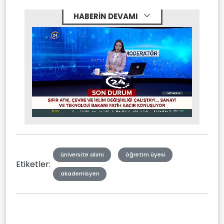
HABERİN DEVAMI
Stream
Mute
Type
üniversite alımı
öğretim üyesi
Etiketler:
akademisyen