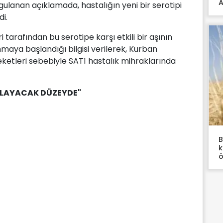
A
ulanan açıklamada, hastalığın yeni bir serotipi
di.
i tarafından bu serotipe karşı etkili bir aşının
anmaya başlandığı bilgisi verilerek, Kurban
etleri sebebiyle SAT1 hastalık mihraklarında
ILAYACAK DÜZEYDE"
B
k
ö