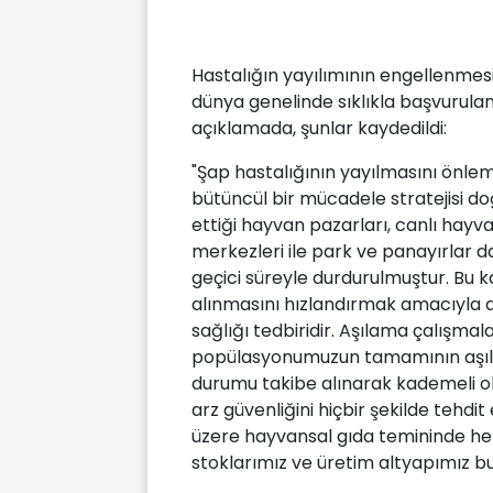
Hastalığın yayılımının engellenme
dünya genelinde sıklıkla başvurulan 
açıklamada, şunlar kaydedildi:
"Şap hastalığının yayılmasını önle
bütüncül bir mücadele stratejisi d
ettiği hayvan pazarları, canlı hayv
merkezleri ile park ve panayırlar da
geçici süreyle durdurulmuştur. Bu ka
alınmasını hızlandırmak amacıyla al
sağlığı tedbiridir. Aşılama çalışma
popülasyonumuzun tamamının aşılan
durumu takibe alınarak kademeli ola
arz güvenliğini hiçbir şekilde tehd
üzere hayvansal gıda temininde h
stoklarımız ve üretim altyapımız bu