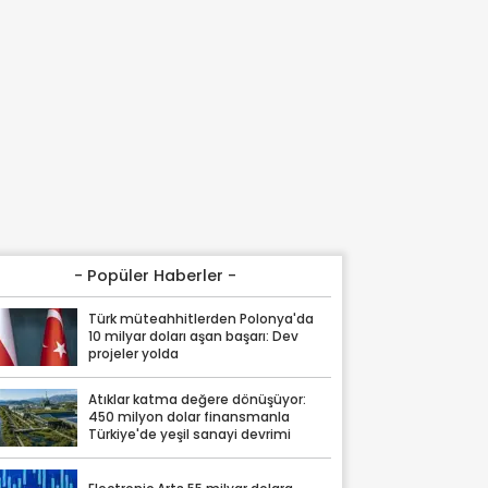
- Popüler Haberler -
Türk müteahhitlerden Polonya'da
10 milyar doları aşan başarı: Dev
projeler yolda
Atıklar katma değere dönüşüyor:
450 milyon dolar finansmanla
Türkiye'de yeşil sanayi devrimi