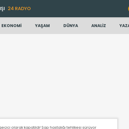
IŞI
24 RADYO
EKONOMİ
YAŞAM
DÜNYA
ANALİZ
YAZ
eçici olarak kapatıldı! Şap hastalığı tehlikesi sürüyor