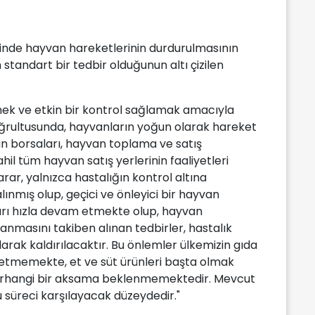
sinde hayvan hareketlerinin durdurulmasının
standart bir tedbir olduğunun altı çizilen
mek ve etkin bir kontrol sağlamak amacıyla
oğrultusunda, hayvanların yoğun olarak hareket
an borsaları, hayvan toplama ve satış
hil tüm hayvan satış yerlerinin faaliyetleri
rar, yalnızca hastalığın kontrol altına
ınmış olup, geçici ve önleyici bir hayvan
ları hızla devam etmekte olup, hayvan
masını takiben alınan tedbirler, hastalık
rak kaldırılacaktır. Bu önlemler ülkemizin gıda
it etmemekte, et ve süt ürünleri başta olmak
erhangi bir aksama beklenmemektedir. Mevcut
 süreci karşılayacak düzeydedir."