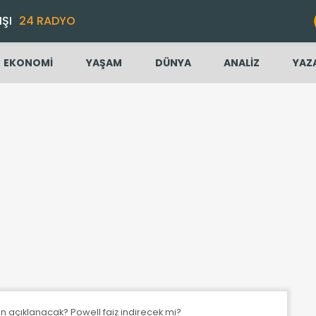
IŞI
24 RADYO
EKONOMİ
YAŞAM
DÜNYA
ANALİZ
YAZ
n açıklanacak? Powell faiz indirecek mi?