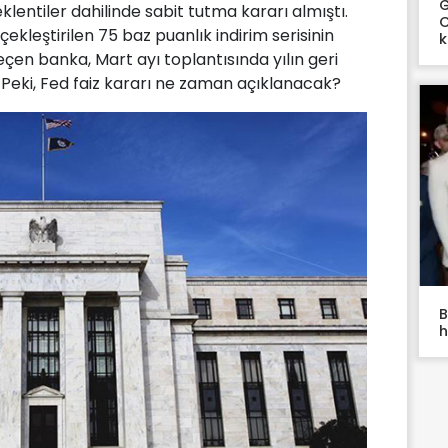
G
eklentiler dahilinde sabit tutma kararı almıştı.
C
ekleştirilen 75 baz puanlık indirim serisinin
k
eçen banka, Mart ayı toplantısında yılın geri
. Peki, Fed faiz kararı ne zaman açıklanacak?
B
h