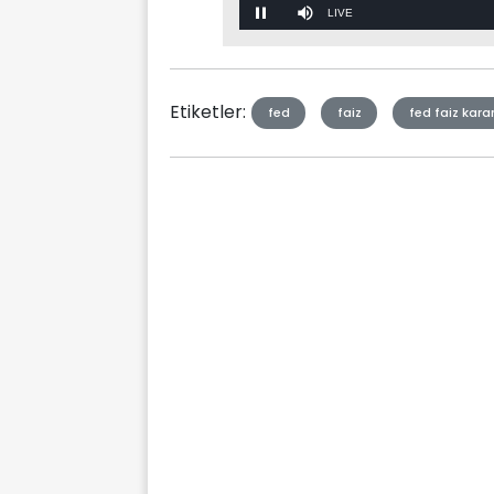
Stream
Mute
Type
Etiketler:
fed
faiz
fed faiz kar