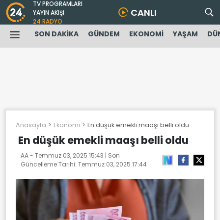
TV PROGRAMLARI
CANLI
YAYIN AKIŞI
24 RADYO
SON DAKİKA
GÜNDEM
EKONOMİ
YAŞAM
DÜ
Anasayfa
Ekonomi
En düşük emekli maaşı belli oldu
En düşük emekli maaşı belli oldu
AA -
Temmuz 03, 2025 15:43
| Son
Güncelleme Tarihi:
Temmuz 03, 2025 17:44