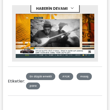
HABERİN DEVAMI
Stream
Mute
Type
En düşük emekli
AYLIK
maaş
Etiketler:
para