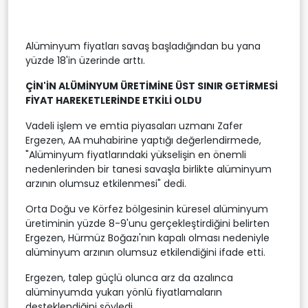
Alüminyum fiyatları savaş başladığından bu yana
yüzde 18'in üzerinde arttı.
ÇİN'İN ALÜMİNYUM ÜRETİMİNE ÜST SINIR GETİRMESİ
FİYAT HAREKETLERİNDE ETKİLİ OLDU
Vadeli işlem ve emtia piyasaları uzmanı Zafer
Ergezen, AA muhabirine yaptığı değerlendirmede,
"Alüminyum fiyatlarındaki yükselişin en önemli
nedenlerinden bir tanesi savaşla birlikte alüminyum
arzının olumsuz etkilenmesi" dedi.
Orta Doğu ve Körfez bölgesinin küresel alüminyum
üretiminin yüzde 8-9'unu gerçekleştirdiğini belirten
Ergezen, Hürmüz Boğazı'nın kapalı olması nedeniyle
alüminyum arzının olumsuz etkilendiğini ifade etti.
Ergezen, talep güçlü olunca arz da azalınca
alüminyumda yukarı yönlü fiyatlamaların
desteklendiğini söyledi.