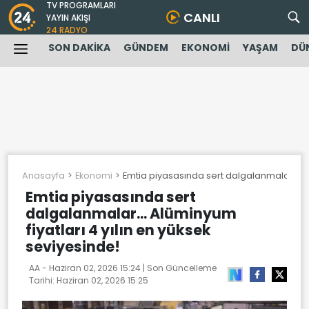
TV PROGRAMLARI
CANLI
YAYIN AKIŞI
24 RADYO
SON DAKİKA
GÜNDEM
EKONOMİ
YAŞAM
DÜ
Anasayfa
Ekonomi
Emtia piyasasında sert dalgalanmalar... Al
Emtia piyasasında sert
dalgalanmalar... Alüminyum
fiyatları 4 yılın en yüksek
seviyesinde!
AA -
Haziran 02, 2026 15:24
| Son Güncelleme
Tarihi:
Haziran 02, 2026 15:25