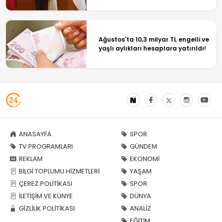
Ağustos'ta 10,3 milyar TL engelli ve
yaşlı aylıkları hesaplara yatırıldı!
ANASAYFA
SPOR
TV PROGRAMLARI
GÜNDEM
REKLAM
EKONOMİ
BİLGİ TOPLUMU HİZMETLERİ
YAŞAM
ÇEREZ POLİTİKASI
SPOR
İLETİŞİM VE KÜNYE
DÜNYA
GİZLİLİK POLİTİKASI
ANALİZ
EĞİTİM