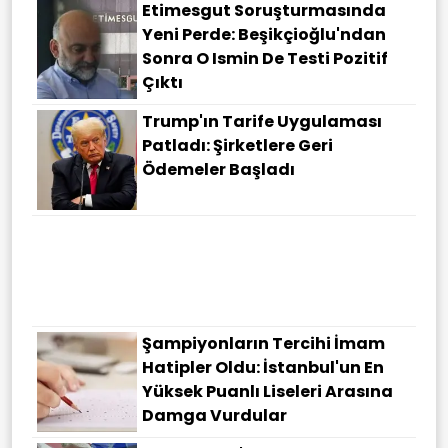
Etimesgut Soruşturmasında
Yeni Perde: Beşikçioğlu'ndan
Sonra O Ismin De Testi Pozitif
Çıktı
Trump'ın Tarife Uygulaması
Patladı: Şirketlere Geri
Ödemeler Başladı
Şampiyonların Tercihi İmam
Hatipler Oldu: İstanbul'un En
Yüksek Puanlı Liseleri Arasına
Damga Vurdular