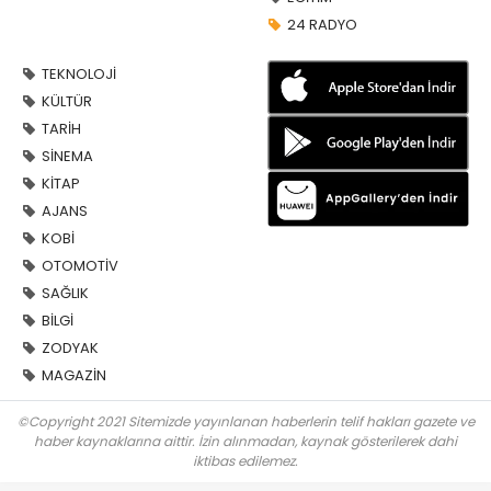
24 RADYO
TEKNOLOJİ
KÜLTÜR
TARİH
SİNEMA
KİTAP
AJANS
KOBİ
OTOMOTİV
SAĞLIK
BİLGİ
ZODYAK
MAGAZİN
©Copyright 2021 Sitemizde yayınlanan haberlerin telif hakları gazete ve
haber kaynaklarına aittir. İzin alınmadan, kaynak gösterilerek dahi
iktibas edilemez.