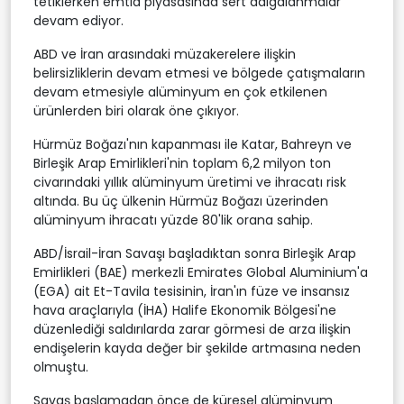
tetiklerken emtia piyasasında sert dalgalanmalar
devam ediyor.
ABD ve İran arasındaki müzakerelere ilişkin
belirsizliklerin devam etmesi ve bölgede çatışmaların
devam etmesiyle alüminyum en çok etkilenen
ürünlerden biri olarak öne çıkıyor.
Hürmüz Boğazı'nın kapanması ile Katar, Bahreyn ve
Birleşik Arap Emirlikleri'nin toplam 6,2 milyon ton
civarındaki yıllık alüminyum üretimi ve ihracatı risk
altında. Bu üç ülkenin Hürmüz Boğazı üzerinden
alüminyum ihracatı yüzde 80'lik orana sahip.
ABD/İsrail-İran Savaşı başladıktan sonra Birleşik Arap
Emirlikleri (BAE) merkezli Emirates Global Aluminium'a
(EGA) ait Et-Tavila tesisinin, İran'ın füze ve insansız
hava araçlarıyla (İHA) Halife Ekonomik Bölgesi'ne
düzenlediği saldırılarda zarar görmesi de arza ilişkin
endişelerin kayda değer bir şekilde artmasına neden
olmuştu.
Savaş başlamadan önce de küresel alüminyum