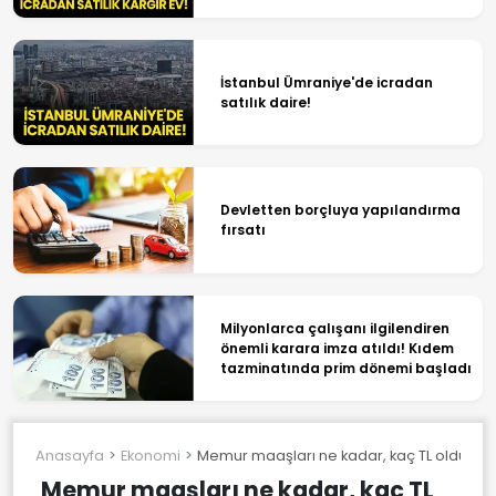
İstanbul Ümraniye'de icradan
satılık daire!
Devletten borçluya yapılandırma
fırsatı
Milyonlarca çalışanı ilgilendiren
önemli karara imza atıldı! Kıdem
tazminatında prim dönemi başladı
Anasayfa
Ekonomi
Memur maaşları ne kadar, kaç TL oldu? Po
Memur maaşları ne kadar, kaç TL