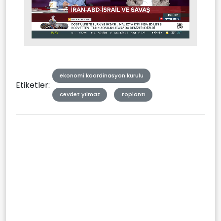
Stream
Mute
Type
ekonomi koordinasyon kurulu
Etiketler:
cevdet yılmaz
toplantı