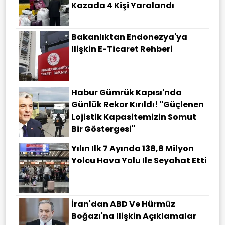
Kazada 4 Kişi Yaralandı
Bakanlıktan Endonezya'ya
Ilişkin E-Ticaret Rehberi
Habur Gümrük Kapısı'nda
Günlük Rekor Kırıldı! "Güçlenen
Lojistik Kapasitemizin Somut
Bir Göstergesi"
Yılın Ilk 7 Ayında 138,8 Milyon
Yolcu Hava Yolu Ile Seyahat Etti
İran'dan ABD Ve Hürmüz
Boğazı'na Ilişkin Açıklamalar