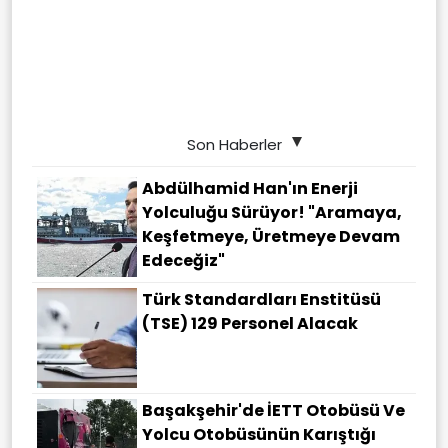
Son Haberler
Abdülhamid Han'ın Enerji
Yolculuğu Sürüyor! "Aramaya,
Keşfetmeye, Üretmeye Devam
Edeceğiz"
Türk Standardları Enstitüsü
(TSE) 129 Personel Alacak
Başakşehir'de İETT Otobüsü Ve
Yolcu Otobüsünün Karıştığı