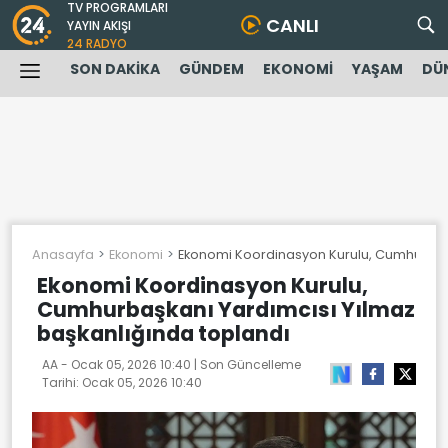
TV PROGRAMLARI
CANLI
YAYIN AKIŞI
24 RADYO
SON DAKİKA
GÜNDEM
EKONOMİ
YAŞAM
DÜ
Anasayfa
Ekonomi
Ekonomi Koordinasyon Kurulu, Cumhurbaşk
Ekonomi Koordinasyon Kurulu,
Cumhurbaşkanı Yardımcısı Yılmaz
başkanlığında toplandı
AA -
Ocak 05, 2026 10:40
| Son Güncelleme
Tarihi:
Ocak 05, 2026 10:40