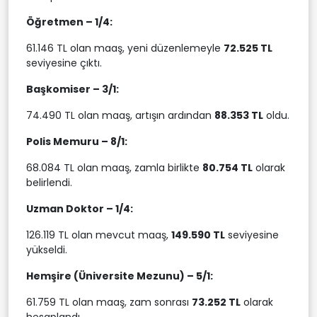
Öğretmen – 1/4:
61.146 TL olan maaş, yeni düzenlemeyle
72.525 TL
seviyesine çıktı.
Başkomiser – 3/1:
74.490 TL olan maaş, artışın ardından
88.353 TL
oldu.
Polis Memuru – 8/1:
68.084 TL olan maaş, zamla birlikte
80.754 TL
olarak
belirlendi.
Uzman Doktor – 1/4:
126.119 TL olan mevcut maaş,
149.590 TL
seviyesine
yükseldi.
Hemşire (Üniversite Mezunu) – 5/1:
61.759 TL olan maaş, zam sonrası
73.252 TL
olarak