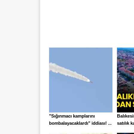
"Sığınmacı kamplarını
Balıkes
bombalayacaklardı" iddiası! ...
satılık k