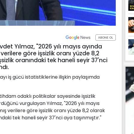
ABONE OL
et Yılmaz, "2026 yılı mayıs ayında
erilere göre işsizlik oranı yüzde 8,2
izlik oranındaki tek haneli seyir 37'nci
ndı.
ı iş gücü istatistiklerine ilişkin paylaşımda
dam odaklı politikalar sayesinde işsizlik
ürdüğünü vurgulayan Yılmaz, "2026 yılı mayıs
ş verilere göre işsizlik oranı yüzde 8,2 olarak
daki tek haneli seyir 37'nci aya taşınmıştır."