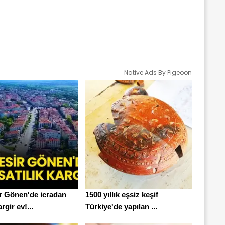
Native Ads By Pigeoon
ir Gönen'de icradan
1500 yıllık eşsiz keşif
argir ev!...
Türkiye'de yapılan ...