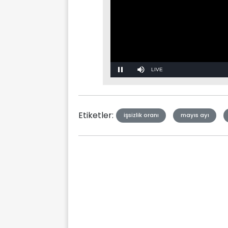
Stream
Mute
Type
Etiketler:
işsizlik oranı
mayıs ayı