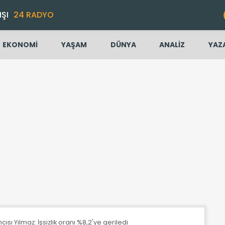
IŞI
24 RADYO
EKONOMİ
YAŞAM
DÜNYA
ANALİZ
YAZ
ı Yılmaz: İşsizlik oranı %8,2'ye geriledi