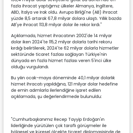
fazla ihracat yaptığımız ülkeler Almanya, İngiltere,
ABD, İtalya ve Irak oldu. Avrupa Birliği'ne (AB) ihracat
yüzde 8,5 artarak 67,8 milyar dolara ulaştı. Yıllık bazda
AB'ye ihracat 113,8 milyar dolar ile rekor kırdı."
Açıklamada, hizmet ihracatının 2002'de 14 milyar
dolar iken 2024'te 115,2 milyar dolarla tarihi rekoru
kırdığı belirtilerek, 2024'te 62 milyar dolarla hizmetler
sektöründe ticaret fazlası sağlayan Türkiye'nin
dünyada en fazla hizmet fazlası veren 5'inci ülke
olduğu vurgulandı.
Bu yılın ocak–mayıs döneminde 40,1 milyar dolarlık
hizmet ihracatı yapıldığına, 121 milyar dolar hedefine
de emin adımlarla ilerlendiğine işaret edilen
açıklamada, şu değerlendirmede bulunuldu:
"Cumhurbaşkanımız Recep Tayyip Erdoğan'ın
liderliğinde yürütülen çok taraflı görüşmeler ile
bölgesel ve küresel ölçekte ticaret diplomasisinde de