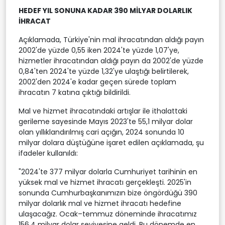
HEDEF YIL SONUNA KADAR 390 MİLYAR DOLARLIK
İHRACAT
Açıklamada, Türkiye'nin mal ihracatından aldığı payın
2002'de yüzde 0,55 iken 2024'te yüzde 1,07'ye,
hizmetler ihracatından aldığı payın da 2002'de yüzde
0,84'ten 2024'te yüzde 1,32'ye ulaştığı belirtilerek,
2002'den 2024'e kadar geçen sürede toplam
ihracatın 7 katına çıktığı bildirildi.
Mal ve hizmet ihracatındaki artışlar ile ithalattaki
gerileme sayesinde Mayıs 2023'te 55,1 milyar dolar
olan yıllıklandırılmış cari açığın, 2024 sonunda 10
milyar dolara düştüğüne işaret edilen açıklamada, şu
ifadeler kullanıldı:
"2024'te 377 milyar dolarla Cumhuriyet tarihinin en
yüksek mal ve hizmet ihracatı gerçekleşti. 2025'in
sonunda Cumhurbaşkanımızın bize öngördüğü 390
milyar dolarlık mal ve hizmet ihracatı hedefine
ulaşacağız. Ocak–temmuz döneminde ihracatımız
156,4 milyar dolar seviyesine geldi. Bu dönemde en