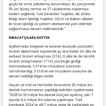
güçlü bir ivme yakalamış durumdayız. Bu çerçevede
115 üst düzey temas ve 37 uluslararası toplantıya
katılım sağlandı, Türk Devletleri Teşkilatı, AB, Afrika
Birliği, İslam İşbirliği Teşkilatı, OECD ve Balkan ülkeleri
ile ticari işbirliği ve yatırım alanlarında yeni atılımlar
sağlanmaya devam edilmektedir."
İHRACATÇILARA DESTEK
Açıklamada, bölgesel ve küresel düzeyde yürütülen
ticaret diplomasisi sayesinde şu ana kadar 24 ülke ile
serbest ticaret anlaşması (STA), 6 ülke ile de tercihli
ticaret anlaşmasının (TTA) yürürlüğe girdiği
anımsatılarak, 3 STA'nın müzakere sürecinin
tamamlandığı, 3 STA'nın ise müzakere sürecine de
devam edildiği bilgisi verildi.
Geçen yıl mal ve hizmetler ihracatına 25 milyar lira
destek harcamasının yapıldığı belirtilen açıklamada,
"2025'te 33 milyar lira destek bütçesi ayrılmış, yılın 7
ayında 9,4 milyar lira ödeme yapılmıştır. Türk
Eximbank 2024'te 48,7 milyar dolar ile tarihindeki en