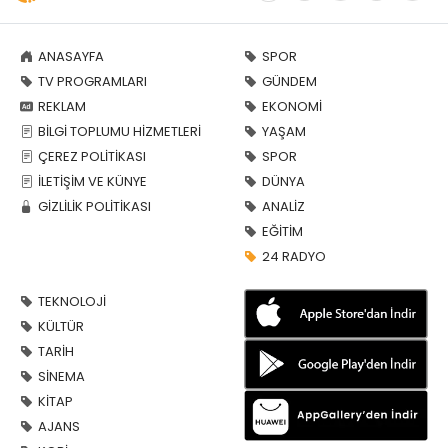
ANASAYFA
SPOR
TV PROGRAMLARI
GÜNDEM
REKLAM
EKONOMİ
BİLGİ TOPLUMU HİZMETLERİ
YAŞAM
ÇEREZ POLİTİKASI
SPOR
İLETİŞİM VE KÜNYE
DÜNYA
GİZLİLİK POLİTİKASI
ANALİZ
EĞİTİM
24 RADYO
TEKNOLOJİ
KÜLTÜR
TARİH
SİNEMA
KİTAP
AJANS