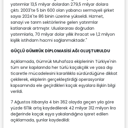
yatırımlar 13,5 milyar dolardan 279,5 milyar dolara
çıktı. 2003'te 5 bin 600 olan yabancı sermayeli şirket
sayısı 2024'te 86 binin üzerine yükseldi. Hizmet,
sanayi ve tarım sektörlerine gelen yatırımlar
katlanarak artmıştır. Uluslararası doğrudan
yatırımlarla, 70 milyar dolar yıllık ihracat ve 1,2 milyon
kişilik istihdam hacmi sağlanmaktadır."
GÜÇLÜ GÜMRÜK DİPLOMASİSİ AĞI OLUŞTURULDU
Açıklamada, Gümrük Muhafaza ekiplerinin Türkiye'nin
tüm sınır kapılarında her türlü kaçakçılık ve yasa dışı
ticaretle mücadelesini kararlılıkla sürdürdüğüne dikkat
çekilerek, ekiplerin gerçekleştirdiği operasyonlar
kapsamında ele geçirdikleri kaçak eşyalara ilişkin bilgi
verildi.
7 Ağustos itibarıyla 4 bin 362 olayda geçen yıla göre
yüzde 61'lik artış kaydedilerek 42 milyar 312 milyon lira
değerinde kaçak eşya yakalandığına işaret edilen
açıklamada, şunlar kaydedildi: