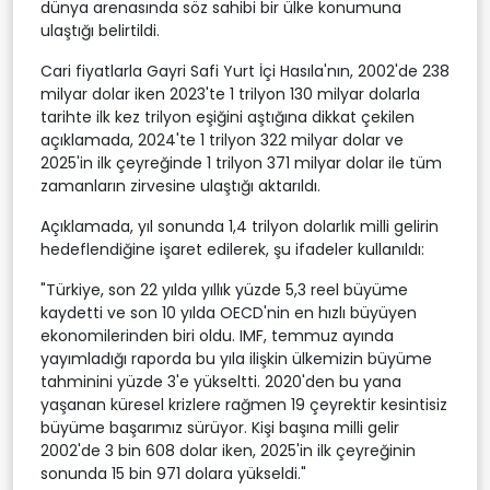
dünya arenasında söz sahibi bir ülke konumuna
ulaştığı belirtildi.
Cari fiyatlarla Gayri Safi Yurt İçi Hasıla'nın, 2002'de 238
milyar dolar iken 2023'te 1 trilyon 130 milyar dolarla
tarihte ilk kez trilyon eşiğini aştığına dikkat çekilen
açıklamada, 2024'te 1 trilyon 322 milyar dolar ve
2025'in ilk çeyreğinde 1 trilyon 371 milyar dolar ile tüm
zamanların zirvesine ulaştığı aktarıldı.
Açıklamada, yıl sonunda 1,4 trilyon dolarlık milli gelirin
hedeflendiğine işaret edilerek, şu ifadeler kullanıldı:
"Türkiye, son 22 yılda yıllık yüzde 5,3 reel büyüme
kaydetti ve son 10 yılda OECD'nin en hızlı büyüyen
ekonomilerinden biri oldu. IMF, temmuz ayında
yayımladığı raporda bu yıla ilişkin ülkemizin büyüme
tahminini yüzde 3'e yükseltti. 2020'den bu yana
yaşanan küresel krizlere rağmen 19 çeyrektir kesintisiz
büyüme başarımız sürüyor. Kişi başına milli gelir
2002'de 3 bin 608 dolar iken, 2025'in ilk çeyreğinin
sonunda 15 bin 971 dolara yükseldi."