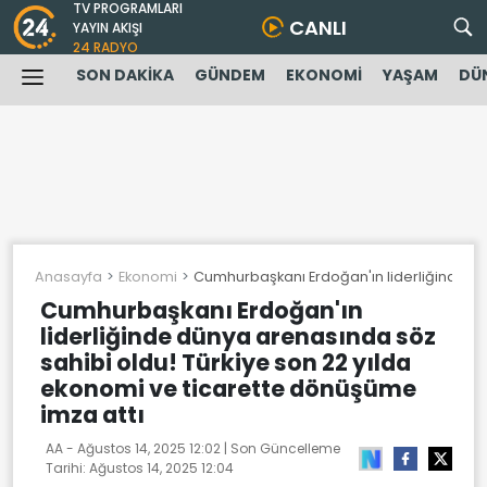
TV PROGRAMLARI
CANLI
YAYIN AKIŞI
24 RADYO
SON DAKİKA
GÜNDEM
EKONOMİ
YAŞAM
DÜ
Anasayfa
Ekonomi
Cumhurbaşkanı Erdoğan'ın liderliğinde dü
Cumhurbaşkanı Erdoğan'ın
liderliğinde dünya arenasında söz
sahibi oldu! Türkiye son 22 yılda
ekonomi ve ticarette dönüşüme
imza attı
AA -
Ağustos 14, 2025 12:02
| Son Güncelleme
Tarihi:
Ağustos 14, 2025 12:04