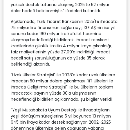
yüksek destek tutarına ulaşmış, 2025'te 52 milyar
dolar hedefi belirlenmiştir." ifadeleri kullanıldı.
Açıklamada, Türk Ticaret Bankasının 2025'te ihracata
75 milyar lira finansman sağlamayı, İGE AŞ'nin ise yıl
sonuna kadar 160 milyar lira kefalet hacmine
ulaşmayı hedeflediği bildirilerek, ihracat reeskont
kredilerinde günlük limitin 4 milyar liraya çıkarıldığı,
faiz maliyetlerinin yüzde 27,09'a indirildiği, ihracat
bedeli satış zorunluluğunun da yüzde 35 olarak
belirlendiği aktarıldı.
"Uzak Ülkeler Stratejisi" ile 2028'e kadar uzak ülkelere
ihracatın 50 milyar dolara çıkarılması, "İİT Ülkeleri ile
İhracatı Geliştirme Stratejisi" ile bu ülkelerin toplam
ihracattaki payının yüzde 30'a ulaşmasının
hedeflendiği bildirilen açıklamada, şu bilgiler verildi:
"Yeşil Mutabakata Uyum Desteği ile ihracatçıların
yeşil dönüşüm süreçlerine 5 yıl boyunca 13 milyon
645 bin liraya kadar destek sağlanıyor. 2002–2025
döneminde ülkemize gelen doğrudan yabancı