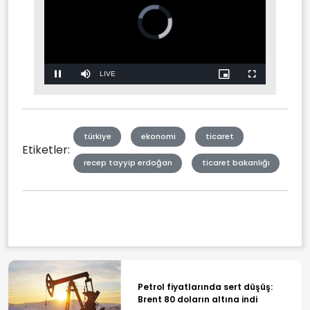
Video
Player
is
loading.
Stream
LIVE
Pause
Mute
Picture-
Fullscreen
in-
Picture
Type
türkiye
ekonomi
ticaret
Etiketler:
recep tayyip erdoğan
ticaret bakanlığı
Petrol fiyatlarında sert düşüş:
Brent 80 doların altına indi