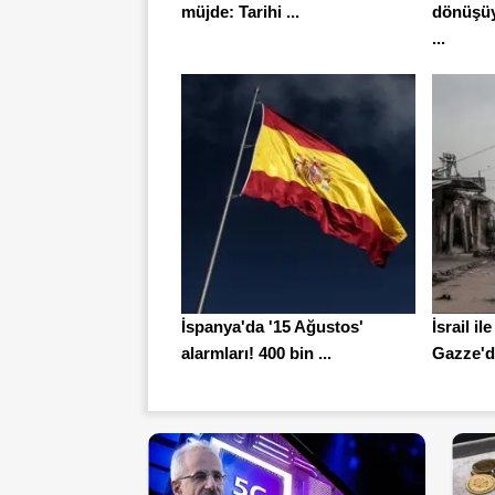
müjde: Tarihi ...
dönüşüy
...
İspanya'da '15 Ağustos'
İsrail ile
alarmları! 400 bin ...
Gazze'de