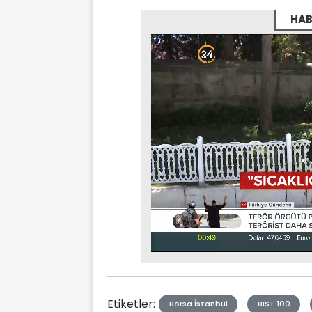
HAB
Stream
Mute
Type
Etiketler:
Borsa İstanbul
BIST 100