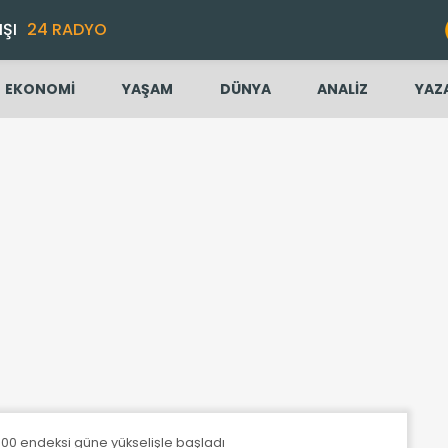
IŞI
24 RADYO
EKONOMİ
YAŞAM
DÜNYA
ANALİZ
YAZ
100 endeksi güne yükselişle başladı