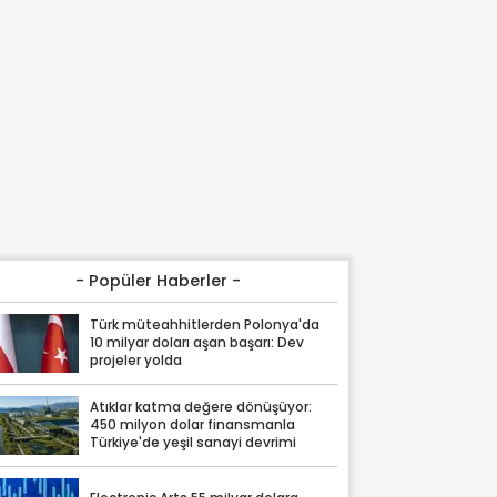
- Popüler Haberler -
Türk müteahhitlerden Polonya'da
10 milyar doları aşan başarı: Dev
projeler yolda
Atıklar katma değere dönüşüyor:
450 milyon dolar finansmanla
Türkiye'de yeşil sanayi devrimi