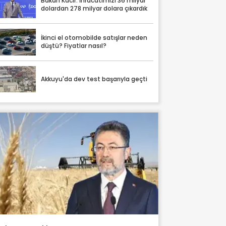
Bakan Kacır: İhracatımızı 36 milyar
dolardan 278 milyar dolara çıkardık
İkinci el otomobilde satışlar neden
düştü? Fiyatlar nasıl?
Akkuyu'da dev test başarıyla geçti