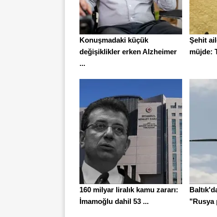
Konuşmadaki küçük
Şehit ai
değişiklikler erken Alzheimer
müjde: Ta
...
160 milyar liralık kamu zararı:
Baltık'd
İmamoğlu dahil 53 ...
"Rusya 