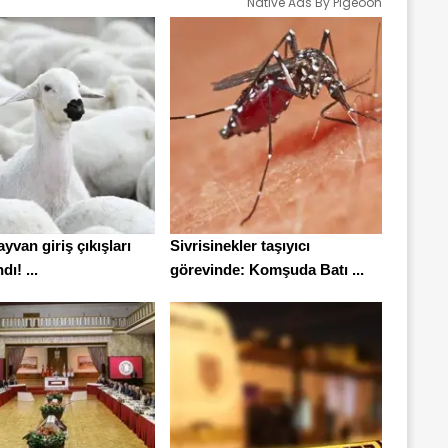
Native Ads By Pigeoon
ayvan giriş çıkışları
Sivrisinekler taşıyıcı
ı! ...
görevinde: Komşuda Batı ...