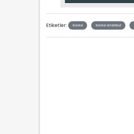
Type
Etiketler:
borsa
borsa istanbul