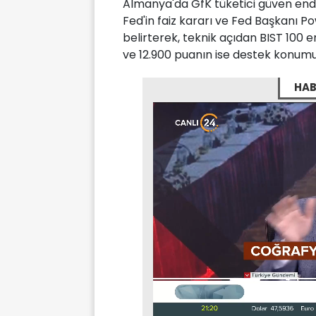
Almanya'da GfK tüketici güven ende
Fed'in faiz kararı ve Fed Başkanı P
belirterek, teknik açıdan BIST 100 e
ve 12.900 puanın ise destek konumu
HAB
Stream
Mute