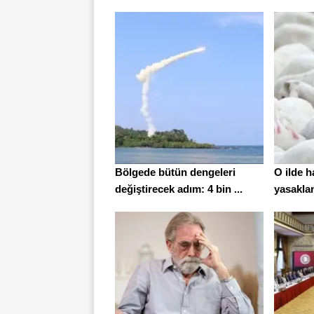
Bölgede bütün dengeleri
O ilde h
değiştirecek adım: 4 bin ...
yasakland