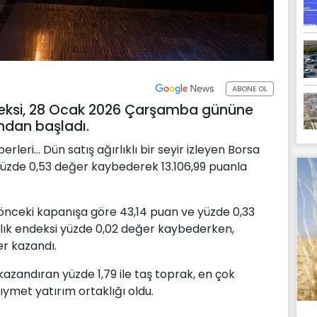
ABONE OL
ndeksi, 28 Ocak 2026 Çarşamba gününe
andan başladı.
ri... Dün satış ağırlıklı bir seyir izleyen Borsa
 yüzde 0,53 değer kaybederek 13.106,99 puanla
, önceki kapanışa göre 43,14 puan ve yüzde 0,33
acılık endeksi yüzde 0,02 değer kaybederken,
er kazandı.
azandıran yüzde 1,79 ile taş toprak, en çok
ıymet yatırım ortaklığı oldu.