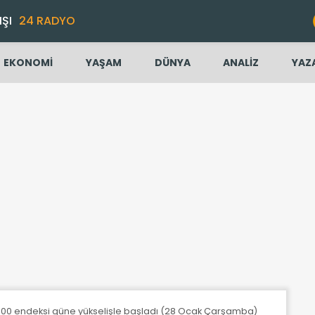
IŞI
24 RADYO
EKONOMİ
YAŞAM
DÜNYA
ANALİZ
YAZ
 100 endeksi güne yükselişle başladı (28 Ocak Çarşamba)