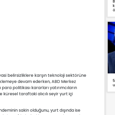
B
k
ö
yasi belirsizliklere karşın teknoloji sektörüne
5
esteklemeye devam ederken, ABD Merkez
u
ara politikası kararları yatırımcıların
küresel taraftaki alıcılı seyir yurt içi
ündeminin sakin olduğunu, yurt dışında ise